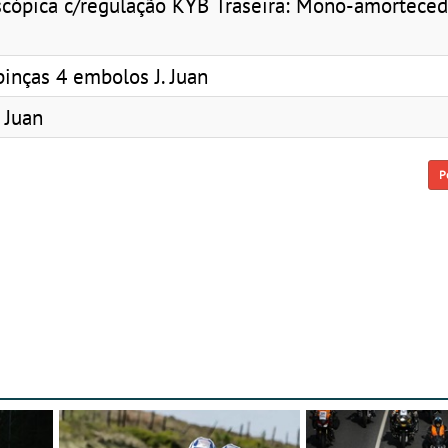
escópica c/regulação KYB Traseira: Mono-amorteced
pinças 4 embolos J. Juan
 Juan
P