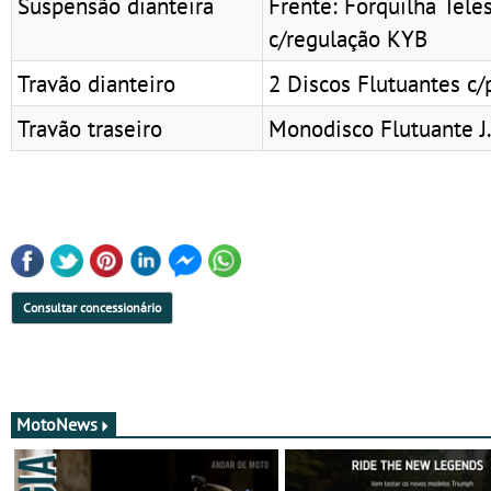
Suspensão dianteira
Frente: Forquilha Tel
c/regulação KYB
Travão dianteiro
2 Discos Flutuantes c/
Travão traseiro
Monodisco Flutuante J.
Consultar concessionário
MotoNews