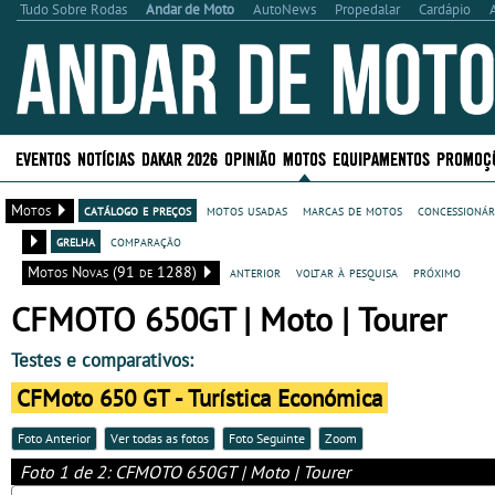
Tudo Sobre Rodas
Andar de Moto
AutoNews
Propedalar
Cardápio
EVENTOS
NOTÍCIAS
DAKAR 2026
OPINIÃO
MOTOS
EQUIPAMENTOS
PROMOÇ
Motos
catálogo e preços
motos usadas
marcas de motos
concessionár
grelha
comparação
Motos Novas (91 de 1288)
anterior
voltar à pesquisa
próximo
CFMOTO 650GT | Moto | Tourer
Testes e comparativos:
CFMoto 650 GT - Turística Económica
Foto Anterior
Ver todas as fotos
Foto Seguinte
Zoom
Foto 1 de 2: CFMOTO 650GT | Moto | Tourer