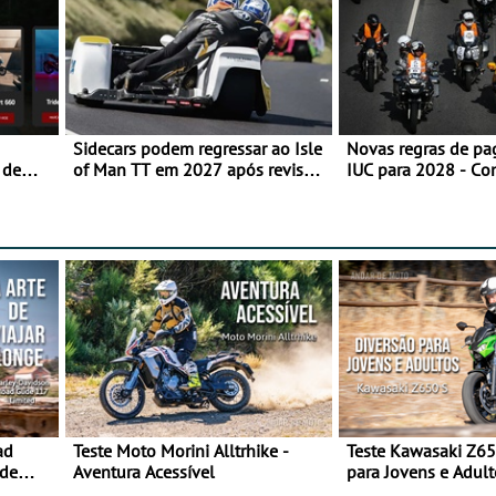
Sidecars podem regressar ao Isle
Novas regras de p
 de
of Man TT em 2027 após revisão
IUC para 2028 - Co
de segurança
transição em 2027
ad
Teste Moto Morini Alltrhike -
Teste Kawasaki Z65
 de
Aventura Acessível
para Jovens e Adult