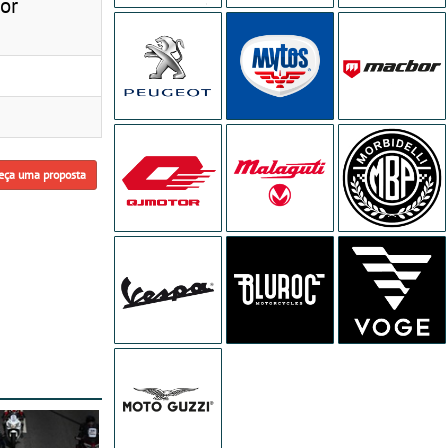
or
eça uma proposta