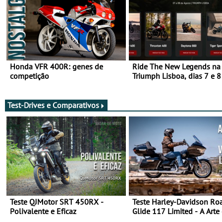
Honda VFR 400R: genes de
Ride The New Legends na
competição
Triumph Lisboa, dias 7 e 8
agosto
Test-Drives e Comparativos
Teste QJMotor SRT 450RX -
Teste Harley-Davidson Ro
Polivalente e Eficaz
Glide 117 Limited - A Arte
Viajar Longe