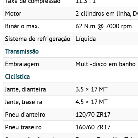
Taxa de compressão
11.3 : 1
Motor
2 cilindros em linha, D
Binário max.
62 N.m @ 7000 rpm
Sistema de refrigeração
Líquida
Transmissão
Embraiagem
Multi-disco em banho 
Ciclística
Jante, dianteira
3.5 × 17 MT
Jante, traseira
4.5 × 17 MT
Pneu dianteiro
120/70 ZR17
Pneu traseiro
160/60 ZR17