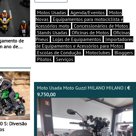
Motos Usadas
Agenda/Eventos
Motos
Novas
Equipamentos para motociclista e
Acessórios moto
Concessionários de Motos
Stands Usadas
Oficinas de Motos
Oficinas
Pneus
Lojas de Equipamentos
Importadores
agamento de
de Equipamentos e Acessórios para Motos
m ano de
Escolas de Condução
Motoclubes
Bloggers
Pilotos
Serviços
Moto Usada Moto Guzzi MILANO MILANO |
€
9.750,00
0 S: Diversão
os