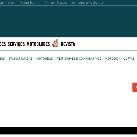
Atrelados
Motoclubes
Motos Usadas
Automóveis Usados
ÕES
SERVIÇOS
MOTOCLUBES
REVISTA
ios
stands usadas
motonews
test-drives e comparativos
motodica - curtas