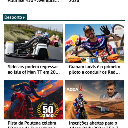
Alltrhike 450 - Aventura
2026
Acessível
Desporto
Sidecars podem regressar
Graham Jarvis é o primeiro
ao Isle of Man TT em 2027
piloto a concluir os Red
após revisão de segurança
Bull Romaniacs numa
moto elétrica
Pista da Poutena celebra
Inscrições abertas para o