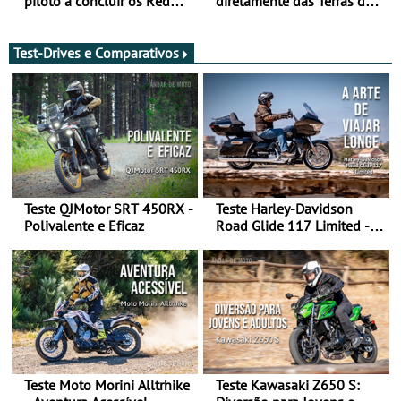
piloto a concluir os Red
diretamente das Terras de
Bull Romaniacs numa
Sua Majestade
moto elétrica
Test-Drives e Comparativos
Teste QJMotor SRT 450RX -
Teste Harley-Davidson
Polivalente e Eficaz
Road Glide 117 Limited - A
Arte de Viajar Longe
Teste Moto Morini Alltrhike
Teste Kawasaki Z650 S: