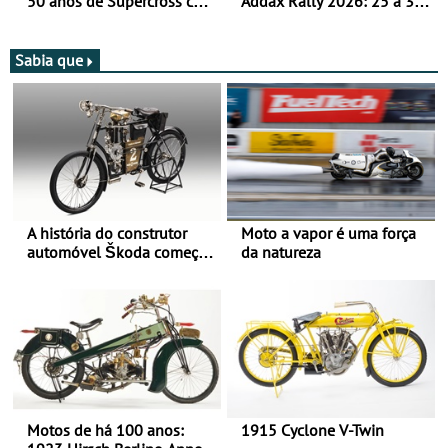
50 anos de Supercross com
Addax Rally 2026: 25 a 30
jornada dupla, dias 1 e 2
de outubro - Proposta de
de agosto
participação com o Team
Bianchi Prata
Sabia que
A história do construtor
Moto a vapor é uma força
automóvel Škoda começou
da natureza
há mais de 120 anos nas
duas rodas!
Motos de há 100 anos:
1915 Cyclone V-Twin