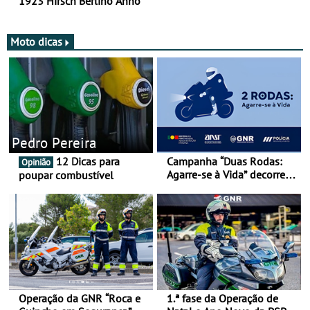
1923 Hirsch Berlino Anno
Moto dicas
Pedro Pereira
12 Dicas para
Campanha “Duas Rodas:
Opinião
Agarre-se à Vida” decorre
poupar combustível
de 17 a 23 de março
Operação da GNR “Roca e
1.ª fase da Operação de