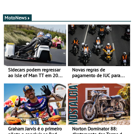
MotoNews
Sidecars podem regressar
Novas regras de
ao Isle of Man TT em 2027
pagamento de IUC para
após revisão de segurança
2028 - Com ano de
transição em 2027
Graham Jarvis é o primeiro
Norton Dominator 88: