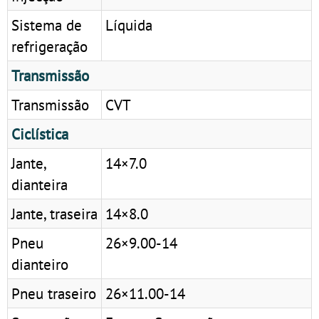
Sistema de
Líquida
refrigeração
Transmissão
Transmissão
CVT
Ciclística
Jante,
14×7.0
dianteira
Jante, traseira
14×8.0
Pneu
26×9.00-14
dianteiro
Pneu traseiro
26×11.00-14