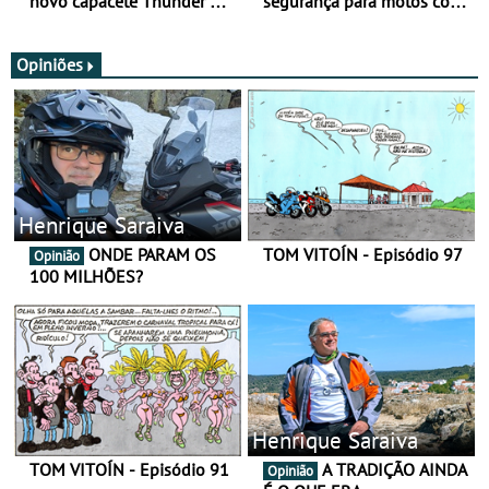
novo capacete Thunder 4 R
segurança para motos com
SV
nova gama de cadeados
JawX
Opiniões
Henrique Saraiva
ONDE PARAM OS
TOM VITOÍN - Episódio 97
Opinião
100 MILHÕES?
Henrique Saraiva
TOM VITOÍN - Episódio 91
A TRADIÇÃO AINDA
Opinião