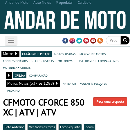
Andar de Moto
Auto News
Propedalar
Cardápio
Toggle
navigation
Motos
catálogo e preços
motos usadas
marcas de motos
concessionários
stands usadas
motonews
test-drives e comparativos
motodica - curtas
grelha
comparação
Motos Novas (337 de 1288)
anterior
voltar à pesquisa
próximo
CFMOTO CFORCE 850
Peça uma proposta
XC | ATV | ATV
Foto Anterior
Ver todas as fotos
Foto Seguinte
Zoom