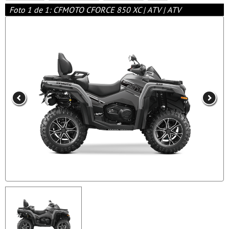
Foto 1 de 1: CFMOTO CFORCE 850 XC | ATV | ATV