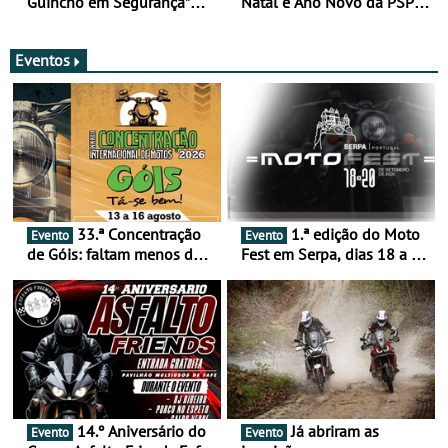
Guincho em Segurança”
Natal e Ano Novo da PSP e
com resultados que
GNR menos trágica
merecem reflexão
Eventos
33.ª Concentração
1.ª edição do Moto
Evento
Evento
de Góis: faltam menos de
Fest em Serpa, dias 18 a 20
duas semanas! - De 13 a
de setembro - A cultura das
16 de agosto
duas rodas invade o Baixo
Alentejo
14.º Aniversário do
Já abriram as
Evento
Evento