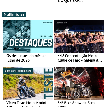
É O QUE ERA…
Multimédia
Os destaques do mês de
44.ª Concentração Moto
julho de 2026
Clube de Faro - Galeria de
fotos (sábado)
Vídeo Teste Moto Morini
34º Bike Show de Faro