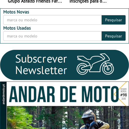
Grupo Asfalto Friends Fafe,
inscrições para o
dia 26 de setembro de
MotorBeach Rally Raid
2026
2026
Motos Novas
Pesquisar
Motos Usadas
Pesquisar