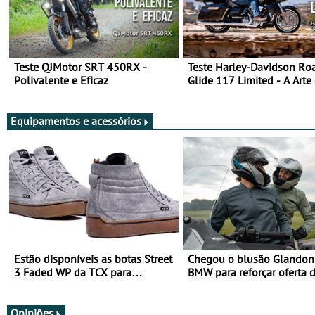
Teste QJMotor SRT 450RX -
Teste Harley-Davidson Ro
Polivalente e Eficaz
Glide 117 Limited - A Arte
Viajar Longe
Equipamentos e acessórios
Estão disponíveis as botas Street
Chegou o blusão Glandon 
3 Faded WP da TCX para
BMW para reforçar oferta 
utilização durante todo o ano
equipamento de verão
Opiniões