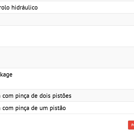
olo hidráulico
nkage
 com pinça de dois pistões
 com pinça de um pistão
P