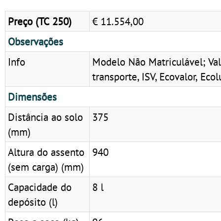
Preço (TC 250)
€ 11.554,00
Observações
Info
Modelo Não Matriculável; Val
transporte, ISV, Ecovalor, E
Dimensões
Distância ao solo
375
(mm)
Altura do assento
940
(sem carga) (mm)
Capacidade do
8 l
depósito (l)