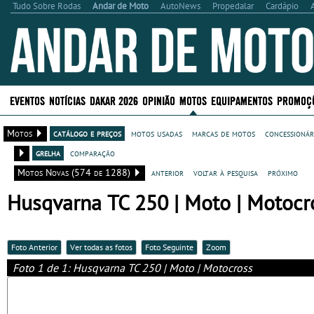
Tudo Sobre Rodas
Andar de Moto
AutoNews
Propedalar
Cardápio
EVENTOS
NOTÍCIAS
DAKAR 2026
OPINIÃO
MOTOS
EQUIPAMENTOS
PROMOÇ
Motos
catálogo e preços
motos usadas
marcas de motos
concessionár
grelha
comparação
Motos Novas (574 de 1288)
anterior
voltar à pesquisa
próximo
Husqvarna TC 250 | Moto | Motocro
Foto Anterior
Ver todas as fotos
Foto Seguinte
Zoom
Foto 1 de 1: Husqvarna TC 250 | Moto | Motocross