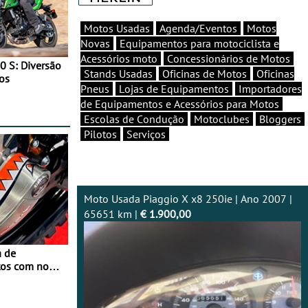
Motos Usadas
Agenda/Eventos
Motos
Novas
Equipamentos para motociclista e
Acessórios moto
Concessionários de Motos
0 S: Diversão
Stands Usadas
Oficinas de Motos
Oficinas
os
Pneus
Lojas de Equipamentos
Importadores
de Equipamentos e Acessórios para Motos
Escolas de Condução
Motoclubes
Bloggers
Pilotos
Serviços
Moto Usada Piaggio X x8 250ie | Ano 2007 |
65651 km |
€ 1.900,00
a de
tos com nova
 JawX