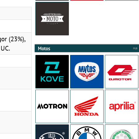
gor (23%),
IUC.
Motos