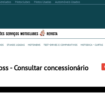
Atrelados
Motoclubes
Motos Usadas
Automóveis Usados
ÕES
SERVIÇOS
MOTOCLUBES
REVISTA
ios
stands usadas
motonews
test-drives e comparativos
motodica - curtas
ss - Consultar concessionário