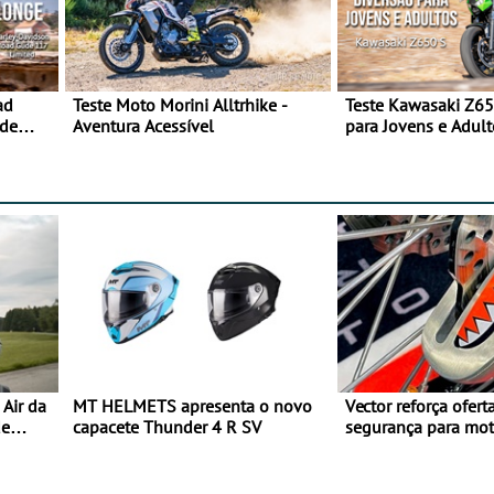
ad
Teste Moto Morini Alltrhike -
Teste Kawasaki Z65
 de
Aventura Acessível
para Jovens e Adult
Air da
MT HELMETS apresenta o novo
Vector reforça ofert
de
capacete Thunder 4 R SV
segurança para mo
gama de cadeados