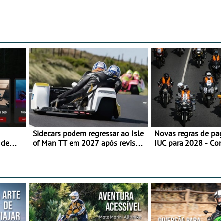
Sidecars podem regressar ao Isle
Novas regras de p
 de
of Man TT em 2027 após revisão
IUC para 2028 - Co
de segurança
transição em 2027