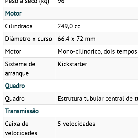
Peso a seco (kg)
96
Motor
Cilindrada
249,0 cc
Diâmetro x curso
66.4 x 72 mm
Motor
Mono-cilíndrico, dois tempos
Sistema de
Kickstarter
arranque
Quadro
Quadro
Estrutura tubular central de 
Transmissão
Caixa de
5 velocidades
velocidades