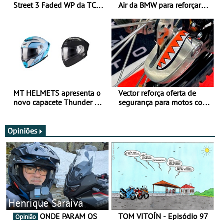
Street 3 Faded WP da TCX
Air da BMW para reforçar
para utilização durante
oferta de equipamento de
todo o ano
verão
MT HELMETS apresenta o
Vector reforça oferta de
novo capacete Thunder 4 R
segurança para motos com
SV
nova gama de cadeados
JawX
Opiniões
Henrique Saraiva
ONDE PARAM OS
TOM VITOÍN - Episódio 97
Opinião