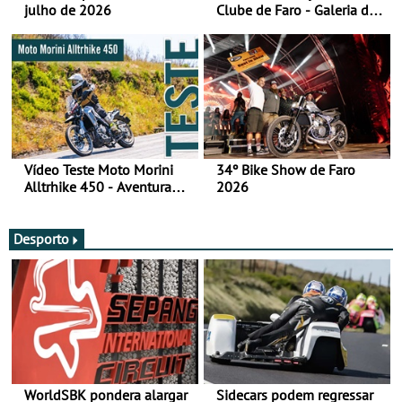
julho de 2026
Clube de Faro - Galeria de
fotos (sábado)
Vídeo Teste Moto Morini
34º Bike Show de Faro
Alltrhike 450 - Aventura
2026
Acessível
Desporto
WorldSBK pondera alargar
Sidecars podem regressar