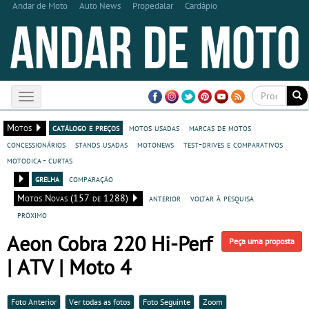
Andar de Moto
Auto News
Propedalar
Cardápio
Toggle
navigation
Motos
catálogo e preços
motos usadas
marcas de motos
concessionários
stands usadas
motonews
test-drives e comparativos
motodica - curtas
grelha
comparação
Motos Novas (157 de 1288)
anterior
voltar à pesquisa
próximo
Aeon Cobra 220 Hi-Perf
Peça uma proposta
| ATV | Moto 4
Foto Anterior
Ver todas as fotos
Foto Seguinte
Zoom