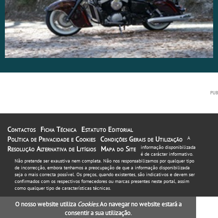
Contactos
Ficha Técnica
Estatuto Editorial
Política de Privacidade e Cookies
Condições Gerais de Utilização
A
informação disponibilizada
Resolução Alternativa de Litígios
Mapa do Site
é de carácter informativo.
Não pretende ser exaustiva nem completa. Não nos responsabilizamos por qualquer tipo
de incorrecção, embora tenhamos a preocupação de que a informação disponibilizada
seja o mais correcta possível. Os preços, quando existentes, são indicativos e devem ser
confirmados com os respectivos fornecedores ou marcas presentes neste portal, assim
como qualquer tipo de características técnicas.
O nosso website utiliza
Cookies
. Ao navegar no website estará a
consentir a sua utilização.