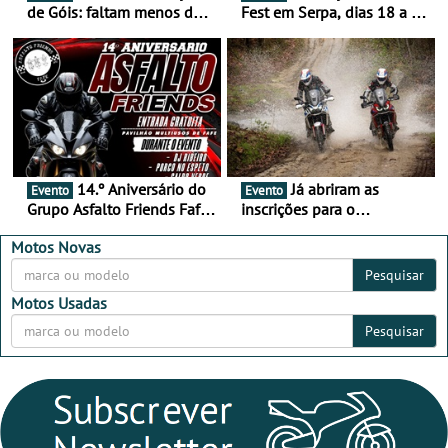
de Góis: faltam menos de
Fest em Serpa, dias 18 a 20
duas semanas! - De 13 a
de setembro - A cultura das
16 de agosto
duas rodas invade o Baixo
Alentejo
14.º Aniversário do
Já abriram as
Evento
Evento
Grupo Asfalto Friends Fafe,
inscrições para o
dia 26 de setembro de
MotorBeach Rally Raid
2026
2026
Motos Novas
Pesquisar
Motos Usadas
Pesquisar