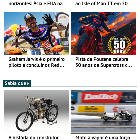
horizontes: Ásia e EUA na
ao Isle of Man TT em 2027
mira para 2027
após revisão de segurança
Graham Jarvis é o primeiro
Pista da Poutena celebra
piloto a concluir os Red
50 anos de Supercross com
Bull Romaniacs numa
jornada dupla, dias 1 e 2
moto elétrica
de agosto
Sabia que
A história do construtor
Moto a vapor é uma força