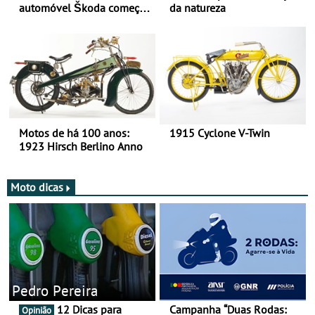
automóvel Škoda começou
da natureza
há mais de 120 anos nas
duas rodas!
Motos de há 100 anos:
1915 Cyclone V-Twin
1923 Hirsch Berlino Anno
Moto dicas
Pedro Pereira
12 Dicas para
Campanha “Duas Rodas:
Opinião