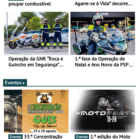
Agarre-se à Vida” decorre
poupar combustível
de 17 a 23 de março
Operação da GNR “Roca e
1.ª fase da Operação de
Guincho em Segurança”
Natal e Ano Novo da PSP e
com resultados que
GNR menos trágica
merecem reflexão
Eventos
33.ª Concentração
1.ª edição do Moto
Evento
Evento