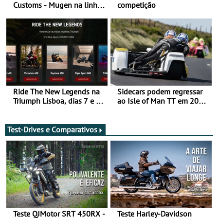
Customs - Mugen na linha
competição
da frente, vote nela para
ganhar
Ride The New Legends na
Sidecars podem regressar
Triumph Lisboa, dias 7 e 8
ao Isle of Man TT em 2027
de agosto
após revisão de segurança
Test-Drives e Comparativos
Teste QJMotor SRT 450RX -
Teste Harley-Davidson