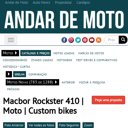
Andar de Moto
Auto News
Propedalar
Cardápio
Toggle
navigation
Motos
catálogo e preços
motos usadas
marcas de motos
concessionários
stands usadas
motonews
test-drives e comparativos
motodica - curtas
grelha
comparação
Motos Novas (783 de 1288)
anterior
voltar à pesquisa
próximo
Macbor Rockster 410 |
Peça uma proposta
Moto | Custom bikes
Foto Anterior
Ver todas as fotos
Foto Seguinte
Zoom