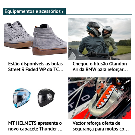
Equipamentos e acessórios
Estão disponíveis as botas
Chegou o blusão Glandon
Street 3 Faded WP da TCX
Air da BMW para reforçar
para utilização durante
oferta de equipamento de
todo o ano
verão
MT HELMETS apresenta o
Vector reforça oferta de
novo capacete Thunder 4 R
segurança para motos com
SV
nova gama de cadeados