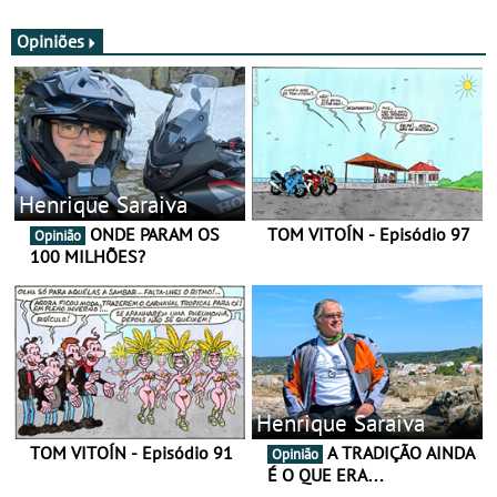
JawX
Opiniões
Henrique Saraiva
ONDE PARAM OS
TOM VITOÍN - Episódio 97
Opinião
100 MILHÕES?
Henrique Saraiva
TOM VITOÍN - Episódio 91
A TRADIÇÃO AINDA
Opinião
É O QUE ERA…