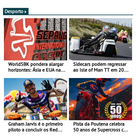
Desporto
WorldSBK pondera alargar
Sidecars podem regressar
horizontes: Ásia e EUA na
ao Isle of Man TT em 2027
mira para 2027
após revisão de segurança
Graham Jarvis é o primeiro
Pista da Poutena celebra
piloto a concluir os Red
50 anos de Supercross com
Bull Romaniacs numa
jornada dupla, dias 1 e 2