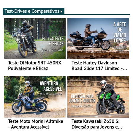
transição em 2027
Test-Drives e Comparativos
Teste QJMotor SRT 450RX -
Teste Harley-Davidson
Polivalente e Eficaz
Road Glide 117 Limited - A
Arte de Viajar Longe
Teste Moto Morini Alltrhike
Teste Kawasaki Z650 S:
- Aventura Acessível
Diversão para Jovens e
Adultos