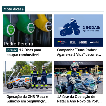
Moto dicas
Pedro Pereira
12 Dicas para
Campanha “Duas Rodas:
Opinião
Agarre-se à Vida” decorre
poupar combustível
de 17 a 23 de março
Operação da GNR “Roca e
1.ª fase da Operação de
Guincho em Segurança”
Natal e Ano Novo da PSP e
com resultados que
GNR menos trágica