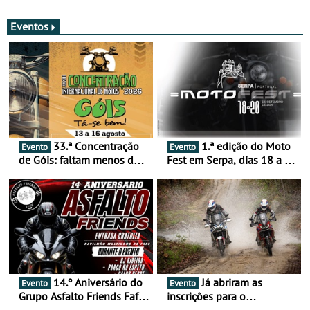
merecem reflexão
Eventos
33.ª Concentração
1.ª edição do Moto
Evento
Evento
de Góis: faltam menos de
Fest em Serpa, dias 18 a 20
duas semanas! - De 13 a
de setembro - A cultura das
16 de agosto
duas rodas invade o Baixo
Alentejo
14.º Aniversário do
Já abriram as
Evento
Evento
Grupo Asfalto Friends Fafe,
inscrições para o
dia 26 de setembro de
MotorBeach Rally Raid