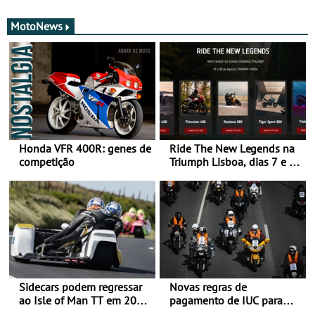
MotoNews
Honda VFR 400R: genes de
Ride The New Legends na
competição
Triumph Lisboa, dias 7 e 8
de agosto
Sidecars podem regressar
Novas regras de
ao Isle of Man TT em 2027
pagamento de IUC para
após revisão de segurança
2028 - Com ano de