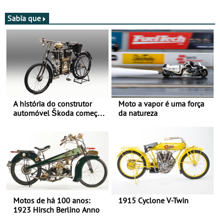
moto elétrica
de agosto
Sabia que
A história do construtor
Moto a vapor é uma força
automóvel Škoda começou
da natureza
há mais de 120 anos nas
duas rodas!
Motos de há 100 anos:
1915 Cyclone V-Twin
1923 Hirsch Berlino Anno