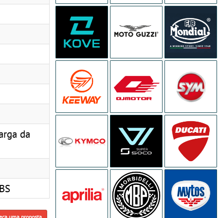
arga da
ABS
eça uma proposta