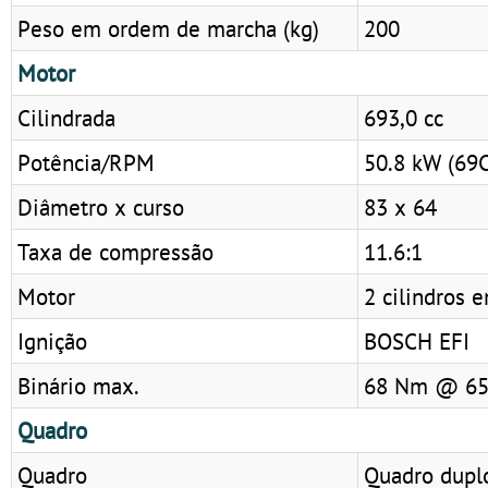
Peso em ordem de marcha (kg)
200
Motor
Cilindrada
693,0 cc
Potência/RPM
50.8 kW (69
Diâmetro x curso
83 x 64
Taxa de compressão
11.6:1
Motor
2 cilindros 
Ignição
BOSCH EFI
Binário max.
68 Nm @ 6
Quadro
Quadro
Quadro dupl