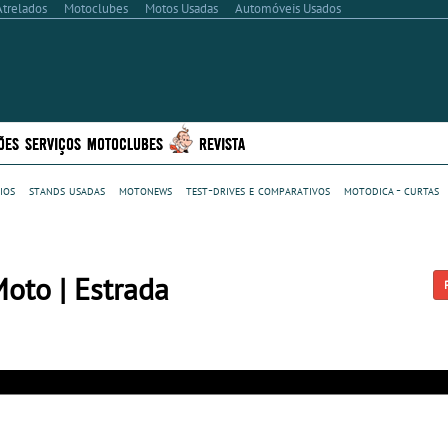
Atrelados
Motoclubes
Motos Usadas
Automóveis Usados
ÕES
SERVIÇOS
MOTOCLUBES
REVISTA
ios
stands usadas
motonews
test-drives e comparativos
motodica - curtas
to | Estrada