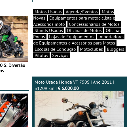
Motos Usadas
Agenda/Eventos
Motos
Novas
Equipamentos para motociclista e
Acessórios moto
Concessionários de Motos
Stands Usadas
Oficinas de Motos
Oficinas
Pneus
Lojas de Equipamentos
Importadores
de Equipamentos e Acessórios para Motos
Escolas de Condução
Motoclubes
Bloggers
Pilotos
Serviços
0 S: Diversão
os
Moto Usada Honda VT 750S | Ano 2011 |
31209 km |
€ 6.000,00