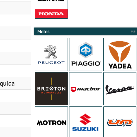
Motos
íquida