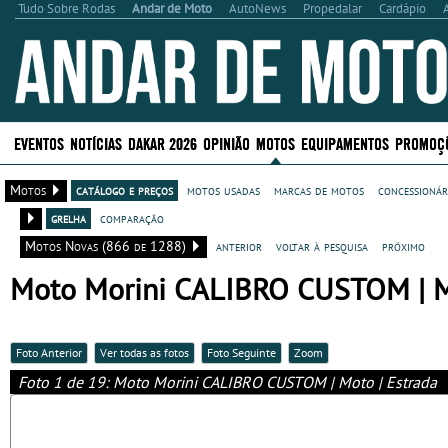
Tudo Sobre Rodas
Andar de Moto
AutoNews
Propedalar
Cardápio
EVENTOS
NOTÍCIAS
DAKAR 2026
OPINIÃO
MOTOS
EQUIPAMENTOS
PROMOÇ
Motos
catálogo e preços
motos usadas
marcas de motos
concessionár
grelha
comparação
Motos Novas (866 de 1288)
anterior
voltar à pesquisa
próximo
Moto Morini CALIBRO CUSTOM | Mo
Foto Anterior
Ver todas as fotos
Foto Seguinte
Zoom
Foto 1 de 19: Moto Morini CALIBRO CUSTOM | Moto | Estrada