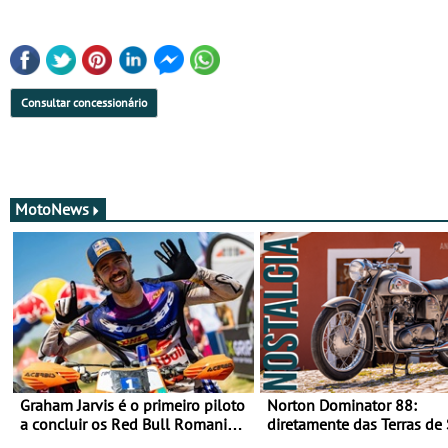
Consultar concessionário
MotoNews
Graham Jarvis é o primeiro piloto
Norton Dominator 88:
a concluir os Red Bull Romaniacs
diretamente das Terras de
numa moto elétrica
Majestade