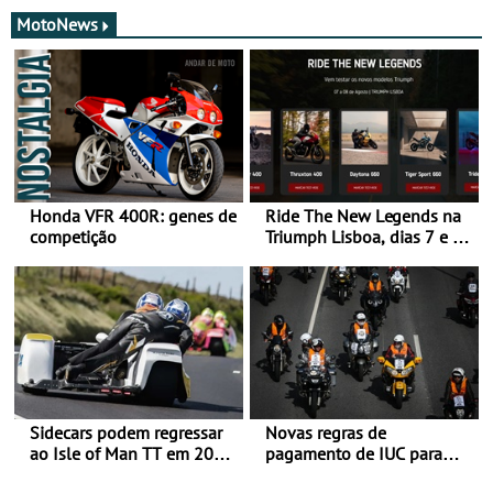
MotoNews
Honda VFR 400R: genes de
Ride The New Legends na
competição
Triumph Lisboa, dias 7 e 8
de agosto
Sidecars podem regressar
Novas regras de
ao Isle of Man TT em 2027
pagamento de IUC para
após revisão de segurança
2028 - Com ano de