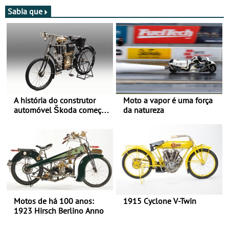
de agosto
participação com o Team
Bianchi Prata
Sabia que
A história do construtor
Moto a vapor é uma força
automóvel Škoda começou
da natureza
há mais de 120 anos nas
duas rodas!
Motos de há 100 anos:
1915 Cyclone V-Twin
1923 Hirsch Berlino Anno