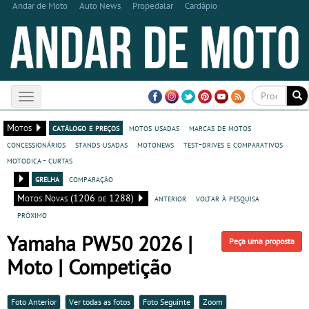
Andar de Moto
Auto News
Propedalar
Cardápio
Toggle
navigation
Motos
catálogo e preços
motos usadas
marcas de motos
concessionários
stands usadas
motonews
test-drives e comparativos
motodica - curtas
grelha
comparação
Motos Novas (1206 de 1288)
anterior
voltar à pesquisa
próximo
Yamaha PW50 2026 |
Peça uma proposta
Moto | Competição
Foto Anterior
Ver todas as fotos
Foto Seguinte
Zoom