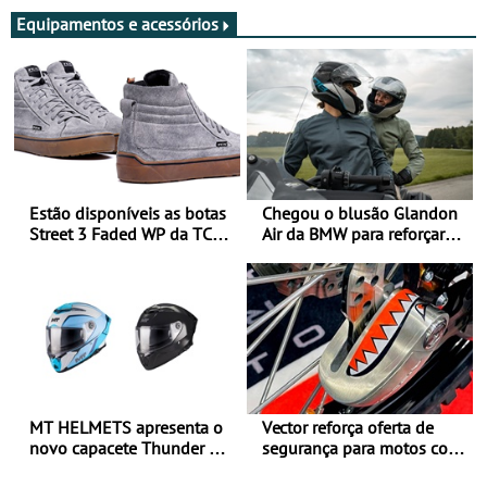
Equipamentos e acessórios
Estão disponíveis as botas
Chegou o blusão Glandon
Street 3 Faded WP da TCX
Air da BMW para reforçar
para utilização durante
oferta de equipamento de
todo o ano
verão
MT HELMETS apresenta o
Vector reforça oferta de
novo capacete Thunder 4 R
segurança para motos com
SV
nova gama de cadeados