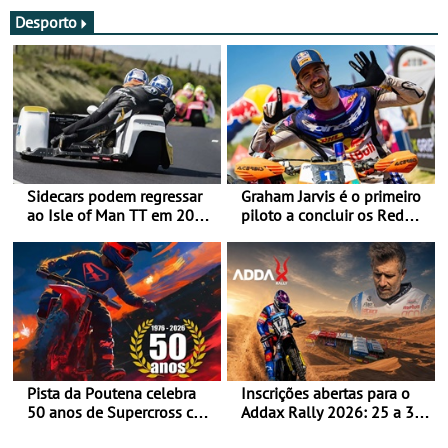
Desporto
Sidecars podem regressar
Graham Jarvis é o primeiro
ao Isle of Man TT em 2027
piloto a concluir os Red
após revisão de segurança
Bull Romaniacs numa
moto elétrica
Pista da Poutena celebra
Inscrições abertas para o
50 anos de Supercross com
Addax Rally 2026: 25 a 30
jornada dupla, dias 1 e 2
de outubro - Proposta de