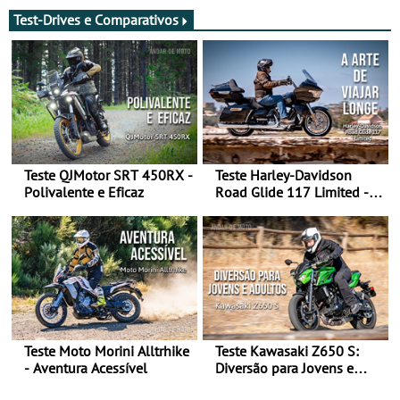
transição em 2027
Test-Drives e Comparativos
Teste QJMotor SRT 450RX -
Teste Harley-Davidson
Polivalente e Eficaz
Road Glide 117 Limited - A
Arte de Viajar Longe
Teste Moto Morini Alltrhike
Teste Kawasaki Z650 S:
- Aventura Acessível
Diversão para Jovens e
Adultos