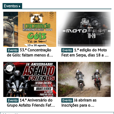
merecem reflexão
Eventos
33.ª Concentração
1.ª edição do Moto
Evento
Evento
de Góis: faltam menos de
Fest em Serpa, dias 18 a 20
duas semanas! - De 13 a
de setembro - A cultura das
16 de agosto
duas rodas invade o Baixo
Alentejo
14.º Aniversário do
Já abriram as
Evento
Evento
Grupo Asfalto Friends Fafe,
inscrições para o
dia 26 de setembro de
MotorBeach Rally Raid