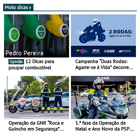
Moto dicas
Pedro Pereira
12 Dicas para
Campanha “Duas Rodas:
Opinião
Agarre-se à Vida” decorre
poupar combustível
de 17 a 23 de março
Operação da GNR “Roca e
1.ª fase da Operação de
Guincho em Segurança”
Natal e Ano Novo da PSP e
com resultados que
GNR menos trágica