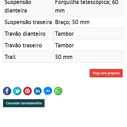
Suspensão
Forquilha telescópica; 60
dianteira
mm
Suspensão traseira
Braço; 50 mm
Travão dianteiro
Tambor
Travão traseiro
Tambor
Trail
50 mm
Peça uma proposta
Consultar concessionário