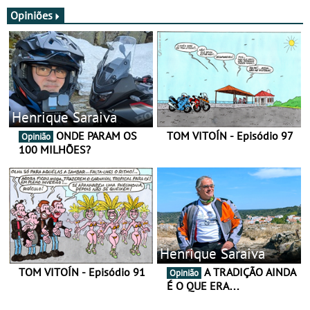
JawX
Opiniões
Henrique Saraiva
ONDE PARAM OS
TOM VITOÍN - Episódio 97
Opinião
100 MILHÕES?
Henrique Saraiva
TOM VITOÍN - Episódio 91
A TRADIÇÃO AINDA
Opinião
É O QUE ERA…