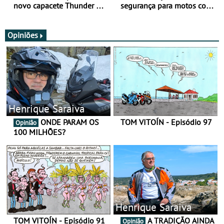
novo capacete Thunder 4 R
segurança para motos com
SV
nova gama de cadeados
JawX
Opiniões
Henrique Saraiva
ONDE PARAM OS
TOM VITOÍN - Episódio 97
Opinião
100 MILHÕES?
Henrique Saraiva
TOM VITOÍN - Episódio 91
A TRADIÇÃO AINDA
Opinião