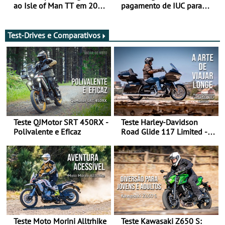
ao Isle of Man TT em 2027
pagamento de IUC para
após revisão de segurança
2028 - Com ano de
transição em 2027
Test-Drives e Comparativos
Teste QJMotor SRT 450RX -
Teste Harley-Davidson
Polivalente e Eficaz
Road Glide 117 Limited - A
Arte de Viajar Longe
Teste Moto Morini Alltrhike
Teste Kawasaki Z650 S: