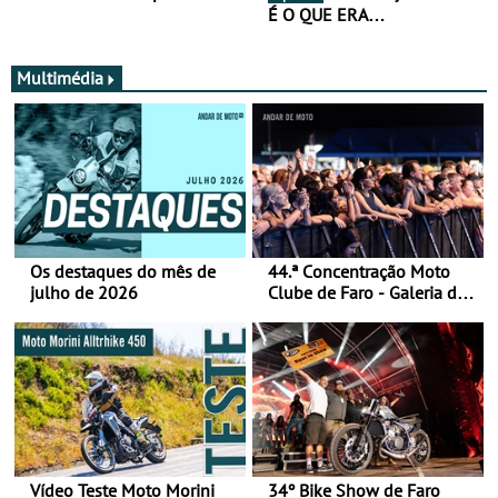
É O QUE ERA…
Multimédia
Os destaques do mês de
44.ª Concentração Moto
julho de 2026
Clube de Faro - Galeria de
fotos (sábado)
Vídeo Teste Moto Morini
34º Bike Show de Faro