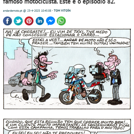
famoso motociclista. Este é o episódio 82.
andardemoto.pt
@ 23-4-2025
10:45:08
-
TOM VITOÍN