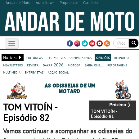
Andar de Moto
Auto News
Propedalar
Cardápio
Toggle
navigation
Notícias
motonews
test-drives e comparativos
opiniões
desporto
newsletters
revista
dakar 2026
motogp
sabia que...
reportagens
multimédia
entrevistas
acção social
As odisseias de um
motard
TOM VITOÍN -
TOM VITOÍN -
Episódio 82
Episódio 81
Vamos continuar a acompanhar as odisseias do