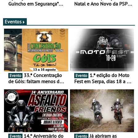
Guincho em Segurança”
Natal e Ano Novo da PSP e
com resultados que
GNR menos trágica
merecem reflexão
Eventos
33.ª Concentração
1.ª edição do Moto
Evento
Evento
de Góis: faltam menos de
Fest em Serpa, dias 18 a 20
duas semanas! - De 13 a
de setembro - A cultura das
16 de agosto
duas rodas invade o Baixo
Alentejo
14.º Aniversário do
Já abriram as
Evento
Evento