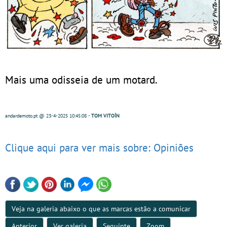
Mais uma odisseia de um motard.
andardemoto.pt
@ 23-4-2025
10:45:08
-
TOM VITOÍN
Clique aqui para ver mais sobre: Opiniões
Veja na galeria abaixo o que as marcas estão a comunicar
Anterior
Ver galeria
Seguinte
Zoom