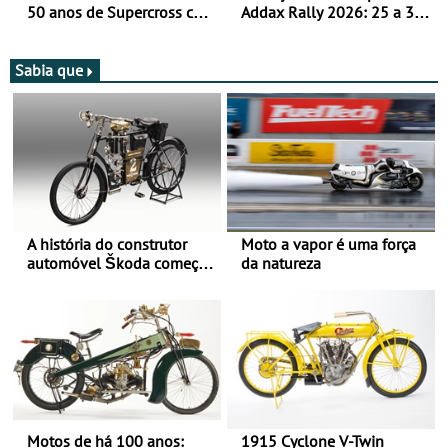
50 anos de Supercross com
Addax Rally 2026: 25 a 30
jornada dupla, dias 1 e 2
de outubro - Proposta de
de agosto
participação com o Team
Bianchi Prata
Sabia que
A história do construtor
Moto a vapor é uma força
automóvel Škoda começou
da natureza
há mais de 120 anos nas
duas rodas!
Motos de há 100 anos:
1915 Cyclone V-Twin