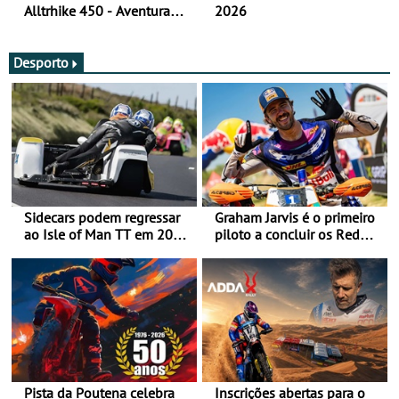
Alltrhike 450 - Aventura
2026
Acessível
Desporto
Sidecars podem regressar
Graham Jarvis é o primeiro
ao Isle of Man TT em 2027
piloto a concluir os Red
após revisão de segurança
Bull Romaniacs numa
moto elétrica
Pista da Poutena celebra
Inscrições abertas para o