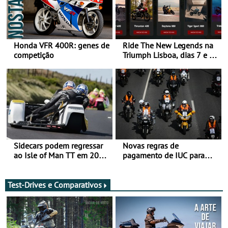
Honda VFR 400R: genes de
Ride The New Legends na
competição
Triumph Lisboa, dias 7 e 8
de agosto
Sidecars podem regressar
Novas regras de
ao Isle of Man TT em 2027
pagamento de IUC para
após revisão de segurança
2028 - Com ano de
transição em 2027
Test-Drives e Comparativos