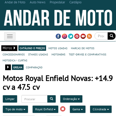
Andar de Moto
Auto News
Propedalar
Cardápio
Toggle
navigation
Motos
catálogo e preços
motos usadas
marcas de motos
concessionários
stands usadas
motonews
test-drives e comparativos
motodica - curtas
grelha
comparação
Motos Royal Enfield Novas: +14.9
cv a 47.5 cv
Limpar
Ordenação
Tipo de moto
Royal Enfield
Gama
Cilindrada