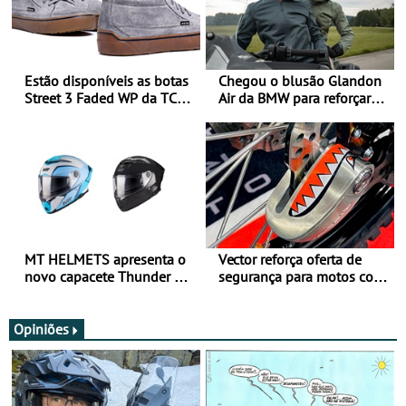
Estão disponíveis as botas
Chegou o blusão Glandon
Street 3 Faded WP da TCX
Air da BMW para reforçar
para utilização durante
oferta de equipamento de
todo o ano
verão
MT HELMETS apresenta o
Vector reforça oferta de
novo capacete Thunder 4 R
segurança para motos com
SV
nova gama de cadeados
JawX
Opiniões