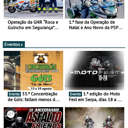
Operação da GNR “Roca e
1.ª fase da Operação de
Guincho em Segurança”
Natal e Ano Novo da PSP e
com resultados que
GNR menos trágica
merecem reflexão
Eventos
33.ª Concentração
1.ª edição do Moto
Evento
Evento
de Góis: faltam menos de
Fest em Serpa, dias 18 a 20
duas semanas! - De 13 a
de setembro - A cultura das
16 de agosto
duas rodas invade o Baixo
Alentejo