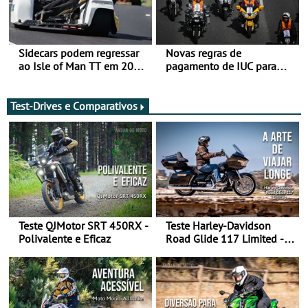
Sidecars podem regressar
Novas regras de
ao Isle of Man TT em 2027
pagamento de IUC para
após revisão de segurança
2028 - Com ano de
transição em 2027
Test-Drives e Comparativos
Teste QJMotor SRT 450RX -
Teste Harley-Davidson
Polivalente e Eficaz
Road Glide 117 Limited - A
Arte de Viajar Longe