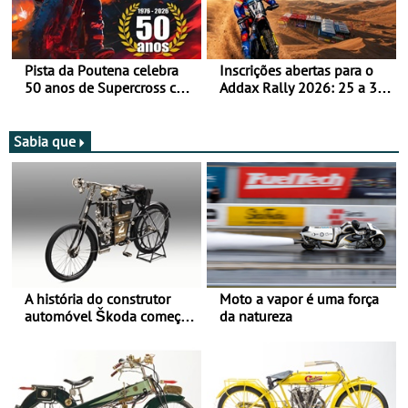
Pista da Poutena celebra
Inscrições abertas para o
50 anos de Supercross com
Addax Rally 2026: 25 a 30
jornada dupla, dias 1 e 2
de outubro - Proposta de
de agosto
participação com o Team
Bianchi Prata
Sabia que
A história do construtor
Moto a vapor é uma força
automóvel Škoda começou
da natureza
há mais de 120 anos nas
duas rodas!