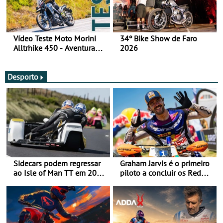
Vídeo Teste Moto Morini
34º Bike Show de Faro
Alltrhike 450 - Aventura
2026
Acessível
Desporto
Sidecars podem regressar
Graham Jarvis é o primeiro
ao Isle of Man TT em 2027
piloto a concluir os Red
após revisão de segurança
Bull Romaniacs numa
moto elétrica