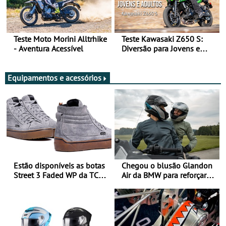
Teste Moto Morini Alltrhike
Teste Kawasaki Z650 S:
- Aventura Acessível
Diversão para Jovens e
Adultos
Equipamentos e acessórios
Estão disponíveis as botas
Chegou o blusão Glandon
Street 3 Faded WP da TCX
Air da BMW para reforçar
para utilização durante
oferta de equipamento de
todo o ano
verão