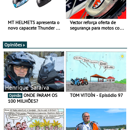
MT HELMETS apresenta o
Vector reforça oferta de
novo capacete Thunder 4 R
segurança para motos com
SV
nova gama de cadeados
JawX
Opiniões
Henrique Saraiva
ONDE PARAM OS
TOM VITOÍN - Episódio 97
Opinião
100 MILHÕES?