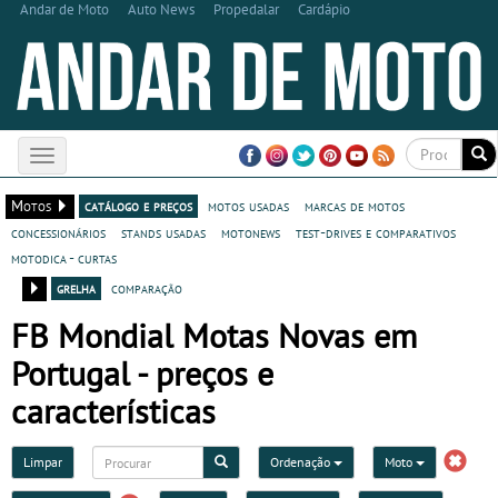
Andar de Moto
Auto News
Propedalar
Cardápio
Toggle
navigation
Motos
catálogo e preços
motos usadas
marcas de motos
concessionários
stands usadas
motonews
test-drives e comparativos
motodica - curtas
grelha
comparação
FB Mondial Motas Novas em
Portugal - preços e
características
Limpar
Ordenação
Moto