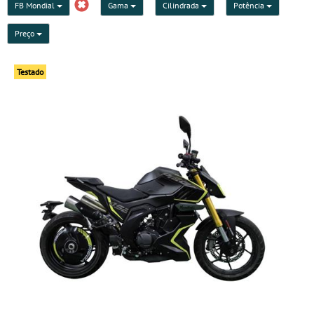
FB Mondial
Gama
Cilindrada
Potência
Preço
Testado