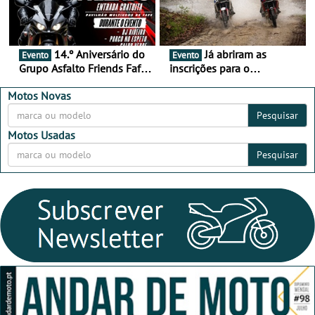
14.º Aniversário do
Já abriram as
Evento
Evento
Grupo Asfalto Friends Fafe,
inscrições para o
dia 26 de setembro de
MotorBeach Rally Raid
2026
2026
Motos Novas
Pesquisar
Motos Usadas
Pesquisar