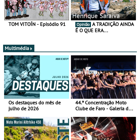
Henrique Saraiva
TOM VITOÍN - Episódio 91
A TRADIÇÃO AINDA
Opinião
É O QUE ERA…
Multimédia
Os destaques do mês de
44.ª Concentração Moto
julho de 2026
Clube de Faro - Galeria de
fotos (sábado)