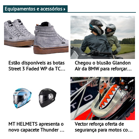
Equipamentos e acessórios
Estão disponíveis as botas
Chegou o blusão Glandon
Street 3 Faded WP da TCX
Air da BMW para reforçar
para utilização durante
oferta de equipamento de
todo o ano
verão
MT HELMETS apresenta o
Vector reforça oferta de
novo capacete Thunder 4 R
segurança para motos com
SV
nova gama de cadeados