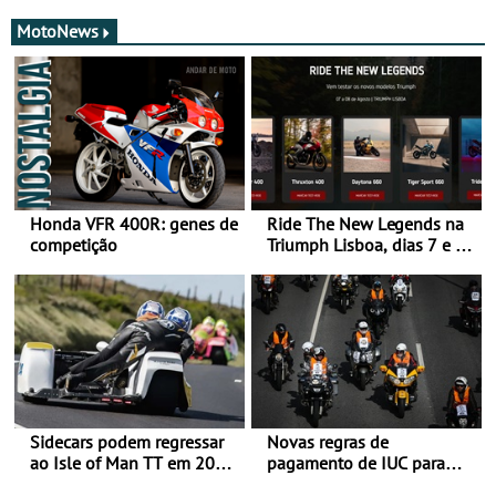
MotoNews
Honda VFR 400R: genes de
Ride The New Legends na
competição
Triumph Lisboa, dias 7 e 8
de agosto
Sidecars podem regressar
Novas regras de
ao Isle of Man TT em 2027
pagamento de IUC para
após revisão de segurança
2028 - Com ano de