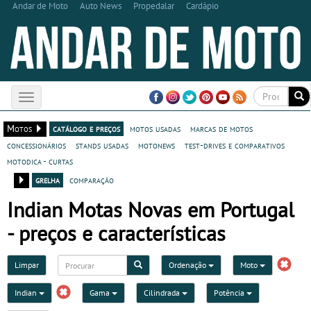
Andar de Moto
Auto News
Propedalar
Cardápio
Toggle
navigation
Motos
catálogo e preços
motos usadas
marcas de motos
concessionários
stands usadas
motonews
test-drives e comparativos
motodica - curtas
grelha
comparação
Indian Motas Novas em Portugal
- preços e características
Limpar
Ordenação
Moto
Indian
Gama
Cilindrada
Potência