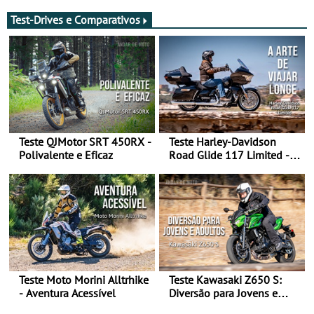
transição em 2027
Test-Drives e Comparativos
Teste QJMotor SRT 450RX -
Teste Harley-Davidson
Polivalente e Eficaz
Road Glide 117 Limited - A
Arte de Viajar Longe
Teste Moto Morini Alltrhike
Teste Kawasaki Z650 S:
- Aventura Acessível
Diversão para Jovens e
Adultos