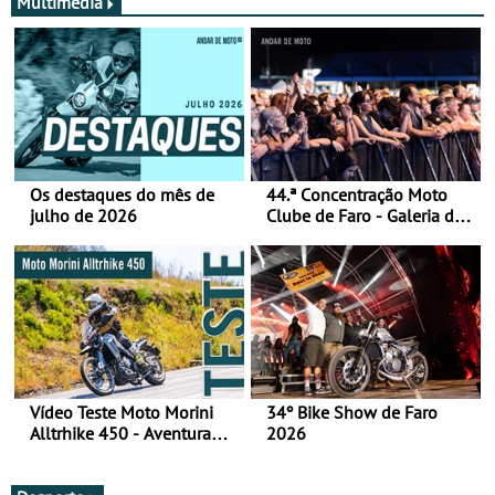
Multimédia
Os destaques do mês de
44.ª Concentração Moto
julho de 2026
Clube de Faro - Galeria de
fotos (sábado)
Vídeo Teste Moto Morini
34º Bike Show de Faro
Alltrhike 450 - Aventura
2026
Acessível