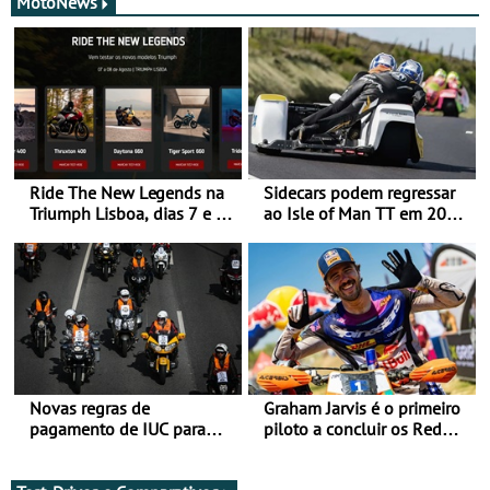
MotoNews
Ride The New Legends na
Sidecars podem regressar
Triumph Lisboa, dias 7 e 8
ao Isle of Man TT em 2027
de agosto
após revisão de segurança
Novas regras de
Graham Jarvis é o primeiro
pagamento de IUC para
piloto a concluir os Red
2028 - Com ano de
Bull Romaniacs numa
transição em 2027
moto elétrica