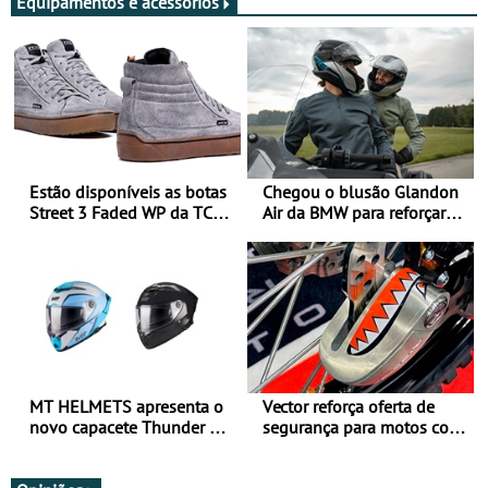
Equipamentos e acessórios
Estão disponíveis as botas
Chegou o blusão Glandon
Street 3 Faded WP da TCX
Air da BMW para reforçar
para utilização durante
oferta de equipamento de
todo o ano
verão
MT HELMETS apresenta o
Vector reforça oferta de
novo capacete Thunder 4 R
segurança para motos com
SV
nova gama de cadeados
JawX