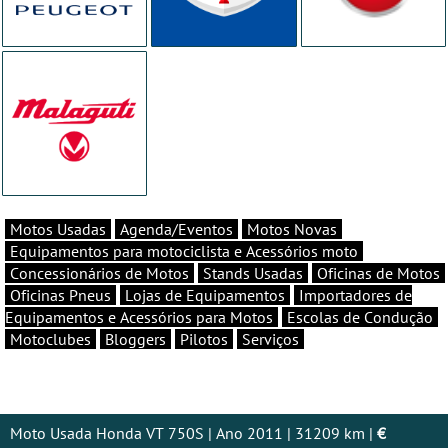
Motos Usadas
Agenda/Eventos
Motos Novas
Equipamentos para motociclista e Acessórios moto
Concessionários de Motos
Stands Usadas
Oficinas de Motos
Oficinas Pneus
Lojas de Equipamentos
Importadores de
Equipamentos e Acessórios para Motos
Escolas de Condução
Motoclubes
Bloggers
Pilotos
Serviços
Moto Usada Honda VT 750S | Ano 2011 | 31209 km |
€