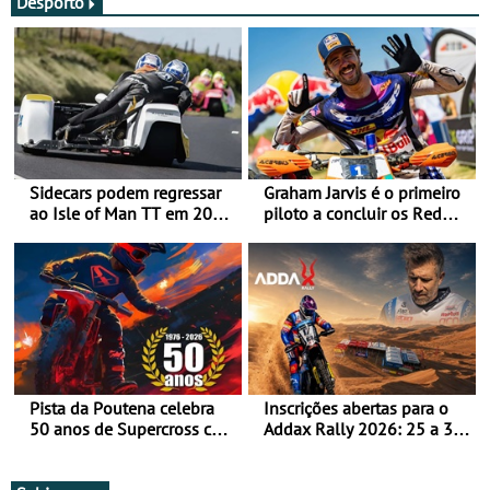
Desporto
Sidecars podem regressar
Graham Jarvis é o primeiro
ao Isle of Man TT em 2027
piloto a concluir os Red
após revisão de segurança
Bull Romaniacs numa
moto elétrica
Pista da Poutena celebra
Inscrições abertas para o
50 anos de Supercross com
Addax Rally 2026: 25 a 30
jornada dupla, dias 1 e 2
de outubro - Proposta de
de agosto
participação com o Team