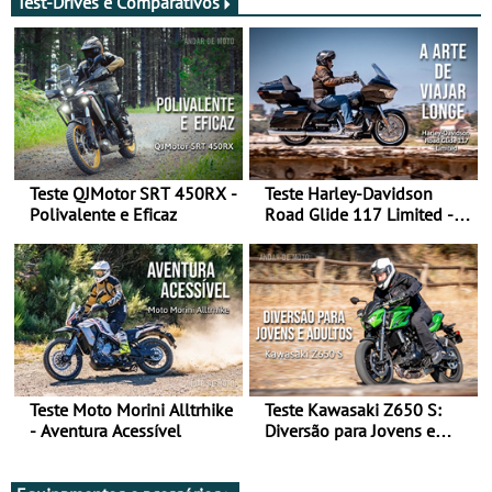
Test-Drives e Comparativos
Teste QJMotor SRT 450RX -
Teste Harley-Davidson
Polivalente e Eficaz
Road Glide 117 Limited - A
Arte de Viajar Longe
Teste Moto Morini Alltrhike
Teste Kawasaki Z650 S:
- Aventura Acessível
Diversão para Jovens e
Adultos