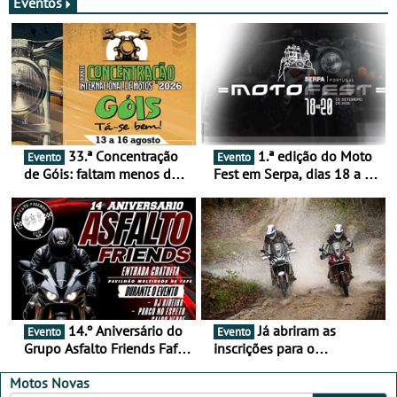
Eventos
33.ª Concentração
1.ª edição do Moto
Evento
Evento
de Góis: faltam menos de
Fest em Serpa, dias 18 a 20
duas semanas! - De 13 a
de setembro - A cultura das
16 de agosto
duas rodas invade o Baixo
Alentejo
14.º Aniversário do
Já abriram as
Evento
Evento
Grupo Asfalto Friends Fafe,
inscrições para o
dia 26 de setembro de
MotorBeach Rally Raid
2026
2026
Motos Novas