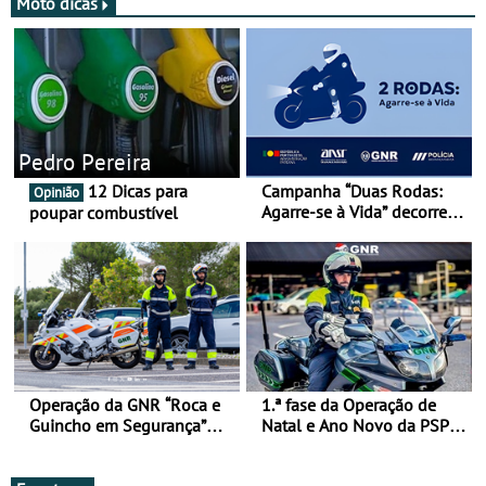
Moto dicas
Pedro Pereira
12 Dicas para
Campanha “Duas Rodas:
Opinião
Agarre-se à Vida” decorre
poupar combustível
de 17 a 23 de março
Operação da GNR “Roca e
1.ª fase da Operação de
Guincho em Segurança”
Natal e Ano Novo da PSP e
com resultados que
GNR menos trágica
merecem reflexão