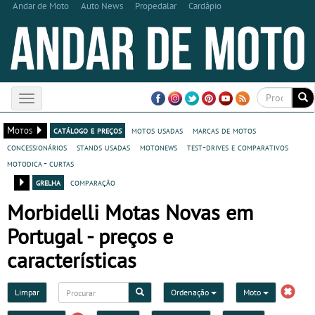
Andar de Moto
Auto News
Propedalar
Cardápio
Toggle
navigation
Motos
catálogo e preços
motos usadas
marcas de motos
concessionários
stands usadas
motonews
test-drives e comparativos
motodica - curtas
grelha
comparação
Morbidelli Motas Novas em
Portugal - preços e
características
Limpar
Ordenação
Moto