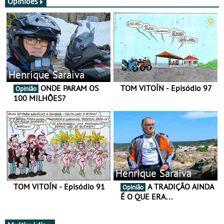
Opiniões
Henrique Saraiva
ONDE PARAM OS
TOM VITOÍN - Episódio 97
Opinião
100 MILHÕES?
Henrique Saraiva
TOM VITOÍN - Episódio 91
A TRADIÇÃO AINDA
Opinião
É O QUE ERA…