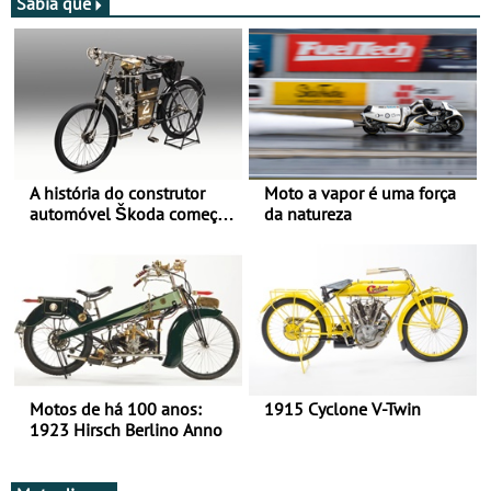
Bianchi Prata
Sabia que
A história do construtor
Moto a vapor é uma força
automóvel Škoda começou
da natureza
há mais de 120 anos nas
duas rodas!
Motos de há 100 anos:
1915 Cyclone V-Twin
1923 Hirsch Berlino Anno