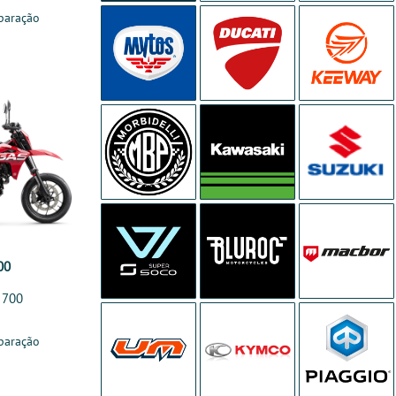
paração
00
 700
paração