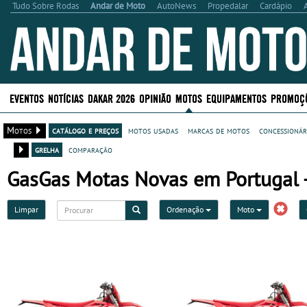
Tudo Sobre Rodas
Andar de Moto
AutoNews
Propedalar
Cardápio
EVENTOS
NOTÍCIAS
DAKAR 2026
OPINIÃO
MOTOS
EQUIPAMENTOS
PROMOÇ
Motos
catálogo e preços
motos usadas
marcas de motos
concessionár
grelha
comparação
GasGas Motas Novas em Portugal - 
Limpar
Ordenação
Moto