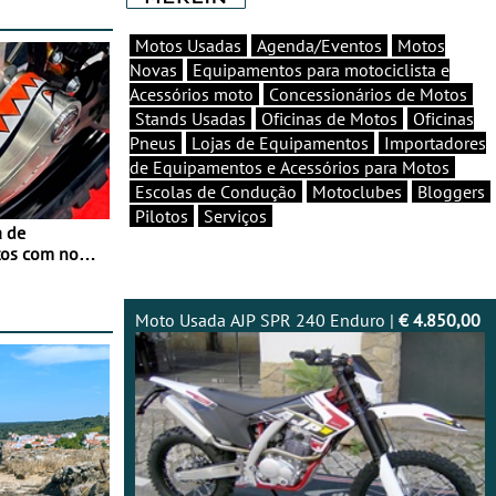
Motos Usadas
Agenda/Eventos
Motos
Novas
Equipamentos para motociclista e
Acessórios moto
Concessionários de Motos
Stands Usadas
Oficinas de Motos
Oficinas
Pneus
Lojas de Equipamentos
Importadores
de Equipamentos e Acessórios para Motos
Escolas de Condução
Motoclubes
Bloggers
Pilotos
Serviços
a de
tos com nova
 JawX
Moto Usada AJP SPR 240 Enduro |
€ 4.850,00