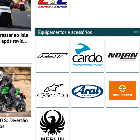
Equipamentos e acessórios
essar ao Isle
após revisão
0 S: Diversão
os