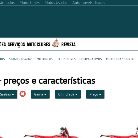
Atrelados
Motoclubes
Motos Usadas
Automóveis Usados
ÕES
SERVIÇOS
MOTOCLUBES
REVISTA
ios
stands usadas
motonews
test-drives e comparativos
motodica - curtas
preços e características
GasGas
Gama
Cilindrada
Preço