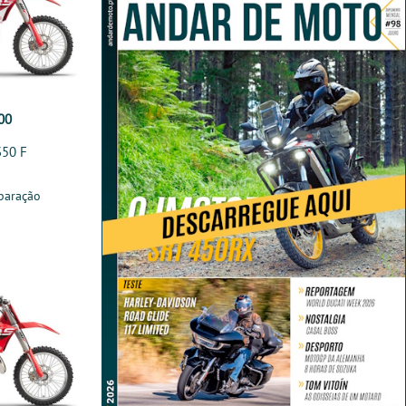
00
350 F
paração