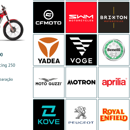
00
cing 250
paração