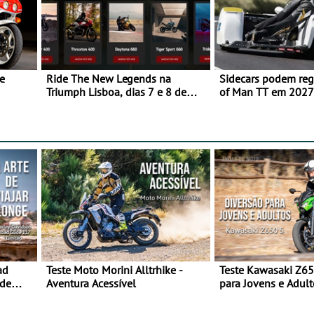
e
Ride The New Legends na
Sidecars podem regr
Triumph Lisboa, dias 7 e 8 de
of Man TT em 2027 
agosto
de segurança
ad
Teste Moto Morini Alltrhike -
Teste Kawasaki Z65
 de
Aventura Acessível
para Jovens e Adult