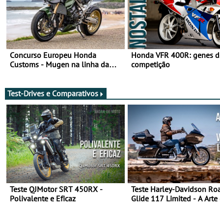
Concurso Europeu Honda
Honda VFR 400R: genes d
Customs - Mugen na linha da
competição
frente, vote nela para ganhar
Test-Drives e Comparativos
Teste QJMotor SRT 450RX -
Teste Harley-Davidson Ro
Polivalente e Eficaz
Glide 117 Limited - A Arte
Viajar Longe