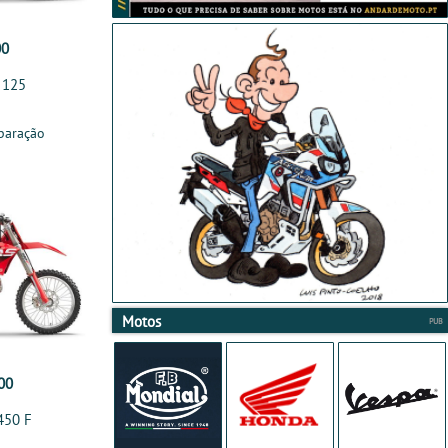
00
 125
paração
Motos
00
450 F