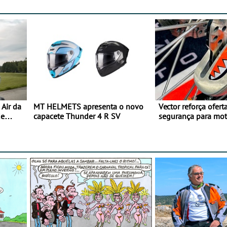
Air da
MT HELMETS apresenta o novo
Vector reforça ofert
de
capacete Thunder 4 R SV
segurança para mo
gama de cadeados