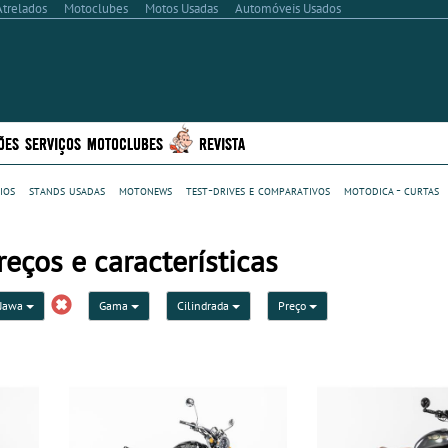
Atrelados
Motoclubes
Motos Usadas
Automóveis Usados
ÕES
SERVIÇOS
MOTOCLUBES
REVISTA
ios
stands usadas
motonews
test-drives e comparativos
motodica - curtas
eços e características
Jawa
Gama
Cilindrada
Preço