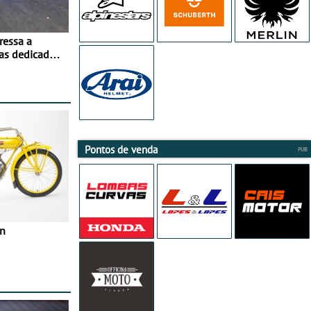
ressa a
as dedicados
ito - Dias 22
no Misano
Pontos de venda
in