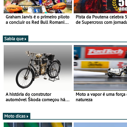
Graham Jarvis é o primeiro piloto
Pista da Poutena celebra 
a concluir os Red Bull Romaniacs
de Supercross com jornad
numa moto elétrica
dupla, dias 1 e 2 de agost
Sabia que
A história do construtor
Moto a vapor é uma força
automóvel Škoda começou há
natureza
mais de 120 anos nas duas
rodas!
Moto dicas