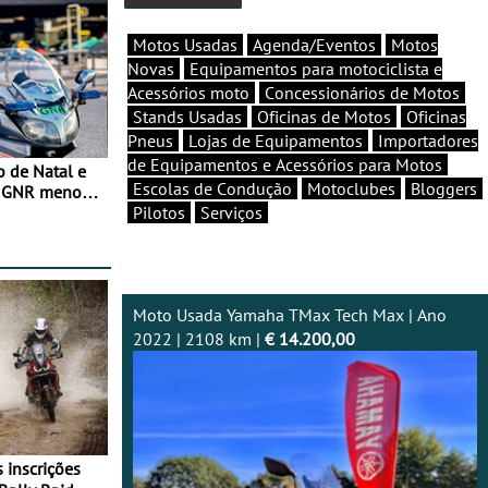
Motos Usadas
Agenda/Eventos
Motos
Novas
Equipamentos para motociclista e
Acessórios moto
Concessionários de Motos
Stands Usadas
Oficinas de Motos
Oficinas
Pneus
Lojas de Equipamentos
Importadores
de Equipamentos e Acessórios para Motos
o de Natal e
Escolas de Condução
Motoclubes
Bloggers
e GNR menos
Pilotos
Serviços
Moto Usada Yamaha TMax Tech Max | Ano
2022 | 2108 km |
€ 14.200,00