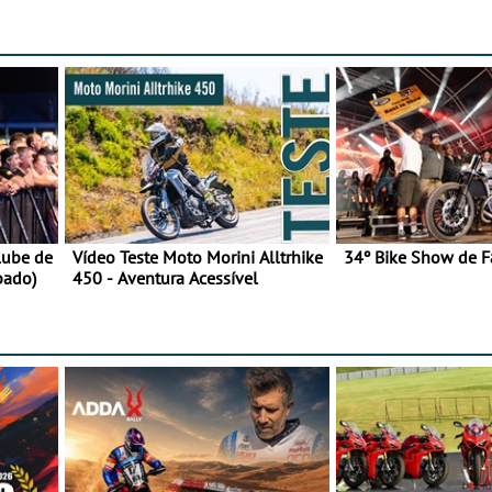
lube de
Vídeo Teste Moto Morini Alltrhike
34º Bike Show de F
bado)
450 - Aventura Acessível