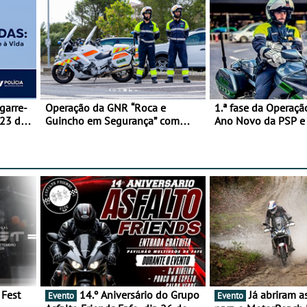
garre-
Operação da GNR “Roca e
1.ª fase da Operaçã
 23 de
Guincho em Segurança” com
Ano Novo da PSP 
resultados que merecem reflexão
trágica
14.º Aniversário do Grupo
Já abriram as inscrições
Evento
Evento