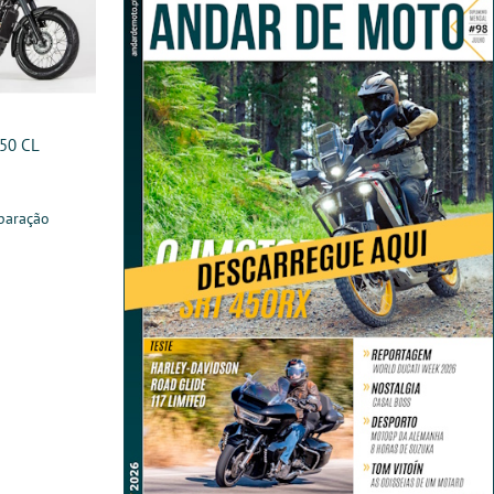
350 CL
paração