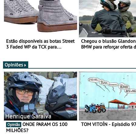
Estão disponíveis as botas Street
Chegou o blusão Glandon 
3 Faded WP da TCX para
BMW para reforçar oferta 
utilização durante todo o ano
equipamento de verão
Opiniões
Henrique Saraiva
ONDE PARAM OS 100
TOM VITOÍN - Episódio 9
Opinião
MILHÕES?