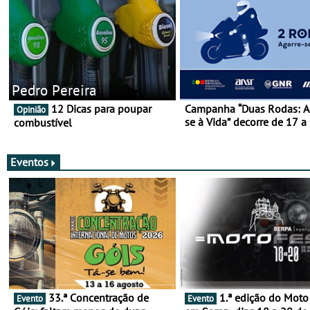
Pedro Pereira
12 Dicas para poupar
Campanha “Duas Rodas: A
Opinião
se à Vida” decorre de 17 a
combustível
março
Eventos
33.ª Concentração de
1.ª edição do Moto Fest
Evento
Evento