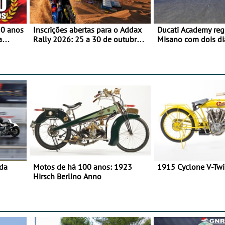
50 anos
Inscrições abertas para o Addax
Ducati Academy reg
a
Rally 2026: 25 a 30 de outubro -
Misano com dois di
o
Proposta de participação com o
à condução em circu
Team Bianchi Prata
e 23 de setembro, 
World Circuit
 da
Motos de há 100 anos: 1923
1915 Cyclone V-Tw
Hirsch Berlino Anno