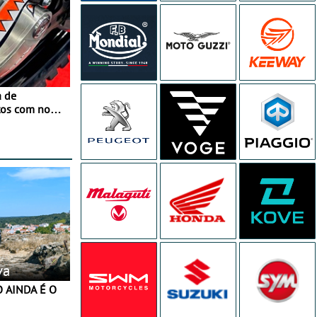
a de
tos com nova
 JawX
va