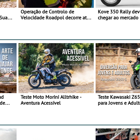
Operação de Controlo de
Kove 350 Rally de
 Sua
Velocidade Roadpol decorre até
chegar ao mercado
9 de agosto
ad
Teste Moto Morini Alltrhike -
Teste Kawasaki Z65
 de
Aventura Acessível
para Jovens e Adult