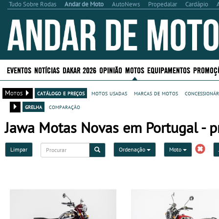
Tudo Sobre Rodas
Andar de Moto
AutoNews
Propedalar
Cardápio
EVENTOS
NOTÍCIAS
DAKAR 2026
OPINIÃO
MOTOS
EQUIPAMENTOS
PROMOÇ
Motos
catálogo e preços
motos usadas
marcas de motos
concessionár
grelha
comparação
Jawa Motas Novas em Portugal - pr
Limpar
Ordenação
Moto