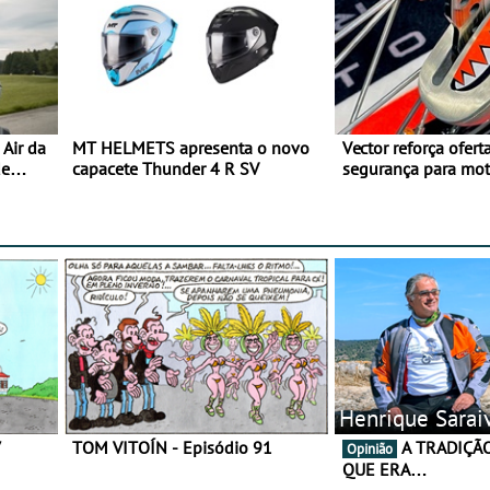
Air da
MT HELMETS apresenta o novo
Vector reforça ofert
de
capacete Thunder 4 R SV
segurança para mo
gama de cadeados
Henrique Sarai
7
TOM VITOÍN - Episódio 91
A TRADIÇÃO AINDA É O
Opinião
QUE ERA…