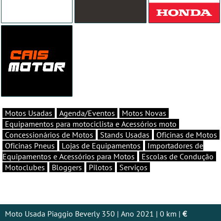
Motos Usadas
Agenda/Eventos
Motos Novas
Equipamentos para motociclista e Acessórios moto
Concessionários de Motos
Stands Usadas
Oficinas de Motos
Oficinas Pneus
Lojas de Equipamentos
Importadores de
Equipamentos e Acessórios para Motos
Escolas de Condução
Motoclubes
Bloggers
Pilotos
Serviços
Moto Usada Piaggio Beverly 350 | Ano 2021 | 0 km |
€