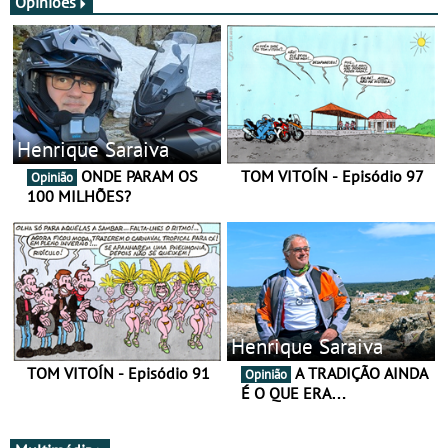
Opiniões
Henrique Saraiva
ONDE PARAM OS
TOM VITOÍN - Episódio 97
Opinião
100 MILHÕES?
Henrique Saraiva
TOM VITOÍN - Episódio 91
A TRADIÇÃO AINDA
Opinião
É O QUE ERA…