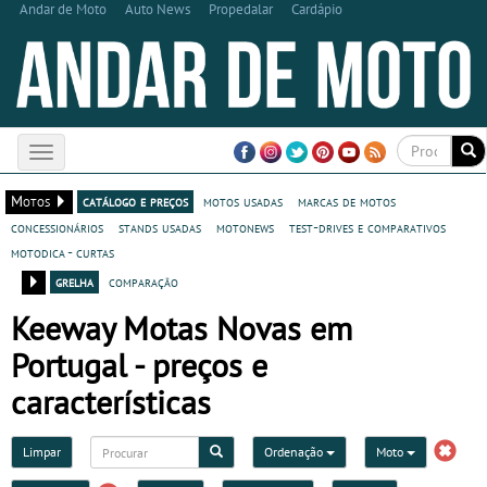
Andar de Moto
Auto News
Propedalar
Cardápio
Toggle
navigation
Motos
catálogo e preços
motos usadas
marcas de motos
concessionários
stands usadas
motonews
test-drives e comparativos
motodica - curtas
grelha
comparação
Keeway Motas Novas em
Portugal - preços e
características
Limpar
Ordenação
Moto