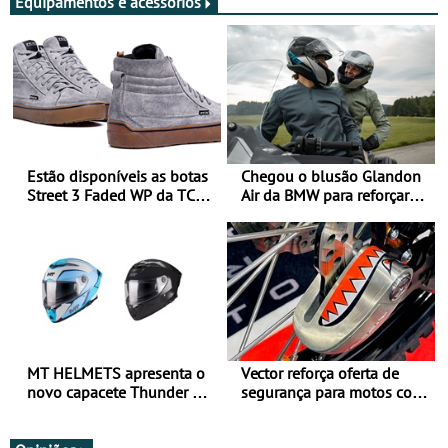
Equipamentos e acessórios
Estão disponíveis as botas
Chegou o blusão Glandon
Street 3 Faded WP da TCX
Air da BMW para reforçar
para utilização durante
oferta de equipamento de
todo o ano
verão
MT HELMETS apresenta o
Vector reforça oferta de
novo capacete Thunder 4 R
segurança para motos com
SV
nova gama de cadeados
JawX