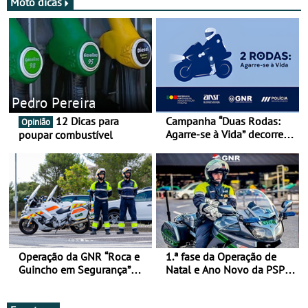
Moto dicas
Pedro Pereira
12 Dicas para
Campanha “Duas Rodas:
Opinião
Agarre-se à Vida” decorre
poupar combustível
de 17 a 23 de março
Operação da GNR “Roca e
1.ª fase da Operação de
Guincho em Segurança”
Natal e Ano Novo da PSP e
com resultados que
GNR menos trágica
merecem reflexão