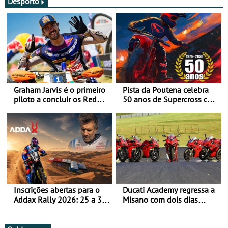
Desporto
Graham Jarvis é o primeiro
Pista da Poutena celebra
piloto a concluir os Red
50 anos de Supercross com
Bull Romaniacs numa
jornada dupla, dias 1 e 2
moto elétrica
de agosto
Inscrições abertas para o
Ducati Academy regressa a
Addax Rally 2026: 25 a 30
Misano com dois dias
de outubro - Proposta de
dedicados à condução em
participação com o Team
circuito - Dias 22 e 23 de