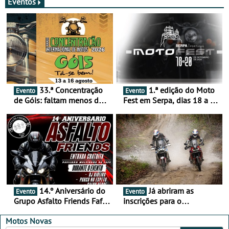
Eventos
33.ª Concentração
1.ª edição do Moto
Evento
Evento
de Góis: faltam menos de
Fest em Serpa, dias 18 a 20
duas semanas! - De 13 a
de setembro - A cultura das
16 de agosto
duas rodas invade o Baixo
Alentejo
14.º Aniversário do
Já abriram as
Evento
Evento
Grupo Asfalto Friends Fafe,
inscrições para o
dia 26 de setembro de
MotorBeach Rally Raid
2026
2026
Motos Novas