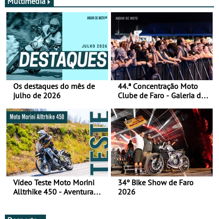
Multimédia
Os destaques do mês de
44.ª Concentração Moto
julho de 2026
Clube de Faro - Galeria de
fotos (sábado)
Vídeo Teste Moto Morini
34º Bike Show de Faro
Alltrhike 450 - Aventura
2026
Acessível