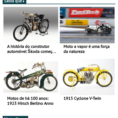
Bianchi Prata
setembro, no Misano World
Sabia que
Circuit
A história do construtor
Moto a vapor é uma força
automóvel Škoda começou
da natureza
há mais de 120 anos nas
duas rodas!
Motos de há 100 anos:
1915 Cyclone V-Twin
1923 Hirsch Berlino Anno