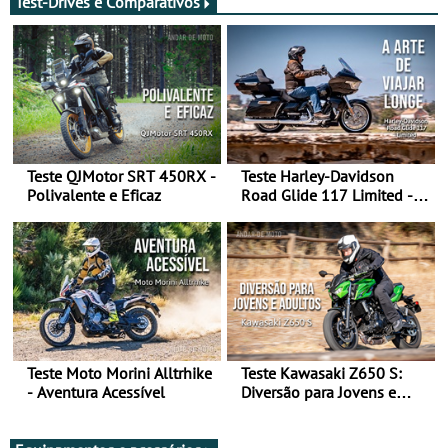
Test-Drives e Comparativos
Teste QJMotor SRT 450RX -
Teste Harley-Davidson
Polivalente e Eficaz
Road Glide 117 Limited - A
Arte de Viajar Longe
Teste Moto Morini Alltrhike
Teste Kawasaki Z650 S:
- Aventura Acessível
Diversão para Jovens e
Adultos