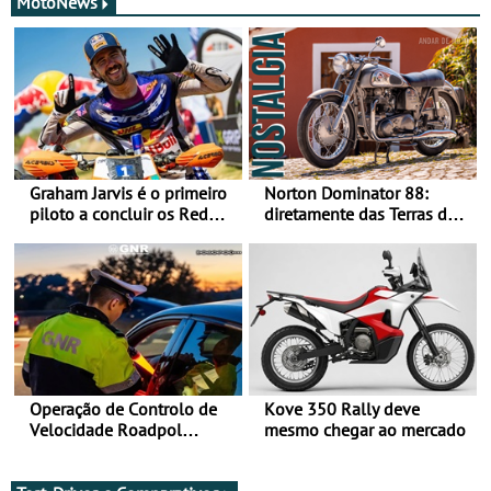
MotoNews
Graham Jarvis é o primeiro
Norton Dominator 88:
piloto a concluir os Red
diretamente das Terras de
Bull Romaniacs numa
Sua Majestade
moto elétrica
Operação de Controlo de
Kove 350 Rally deve
Velocidade Roadpol
mesmo chegar ao mercado
decorre até 9 de agosto