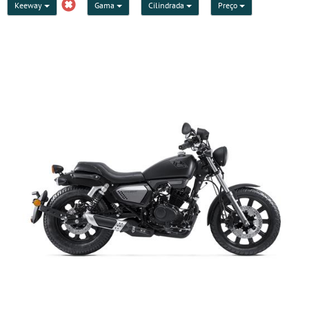
Keeway
Gama
Cilindrada
Preço