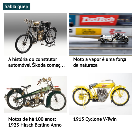
moto elétrica
Sabia que
A história do construtor
Moto a vapor é uma força
automóvel Škoda começou
da natureza
há mais de 120 anos nas
duas rodas!
Motos de há 100 anos:
1915 Cyclone V-Twin
1923 Hirsch Berlino Anno