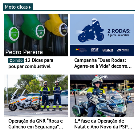
Moto dicas
Pedro Pereira
12 Dicas para
Campanha “Duas Rodas:
Opinião
Agarre-se à Vida” decorre
poupar combustível
de 17 a 23 de março
Operação da GNR “Roca e
1.ª fase da Operação de
Guincho em Segurança”
Natal e Ano Novo da PSP e
com resultados que
GNR menos trágica