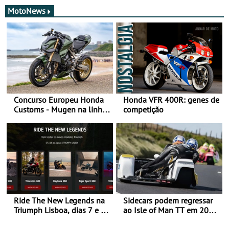
MotoNews
Concurso Europeu Honda
Honda VFR 400R: genes de
Customs - Mugen na linha
competição
da frente, vote nela para
ganhar
Ride The New Legends na
Sidecars podem regressar
Triumph Lisboa, dias 7 e 8
ao Isle of Man TT em 2027
de agosto
após revisão de segurança