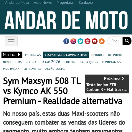
Andar de Moto
Auto News
Propedalar
Cardápio
Toggle
navigation
Notícias
motonews
test-drives e comparativos
opiniões
desporto
newsletters
revista
dakar 2026
motogp
sabia que...
reportagens
multimédia
entrevistas
acção social
Sym Maxsym 508 TL
Teste Indian FTR
vs Kymco AK 550
Carbon R - Flat tracker
Gourmet
Premium - Realidade alternativa
No nosso país, estas duas Maxi-scooters não
conseguem combater as vendas das líderes do
segmento, muito embora tenham argumentos