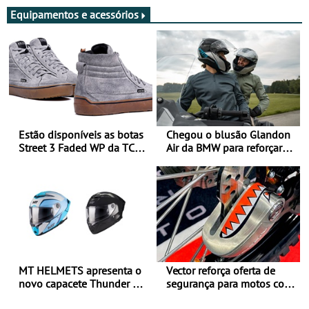
Equipamentos e acessórios
Estão disponíveis as botas
Chegou o blusão Glandon
Street 3 Faded WP da TCX
Air da BMW para reforçar
para utilização durante
oferta de equipamento de
todo o ano
verão
MT HELMETS apresenta o
Vector reforça oferta de
novo capacete Thunder 4 R
segurança para motos com
SV
nova gama de cadeados