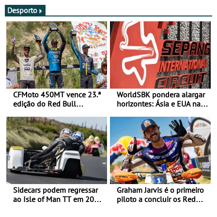
Desporto
CFMoto 450MT vence 23.ª
WorldSBK pondera alargar
edição do Red Bull
horizontes: Ásia e EUA na
Romaniacs nas 3
mira para 2027
Categorias Adventure -
Vitória na Ultimate, Core e
Lite
Sidecars podem regressar
Graham Jarvis é o primeiro
ao Isle of Man TT em 2027
piloto a concluir os Red
após revisão de segurança
Bull Romaniacs numa