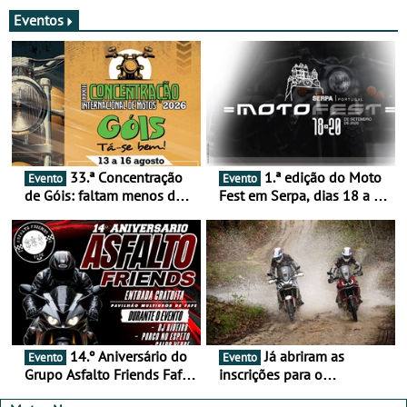
merecem reflexão
Eventos
33.ª Concentração
1.ª edição do Moto
Evento
Evento
de Góis: faltam menos de
Fest em Serpa, dias 18 a 20
duas semanas! - De 13 a
de setembro - A cultura das
16 de agosto
duas rodas invade o Baixo
Alentejo
14.º Aniversário do
Já abriram as
Evento
Evento
Grupo Asfalto Friends Fafe,
inscrições para o
dia 26 de setembro de
MotorBeach Rally Raid