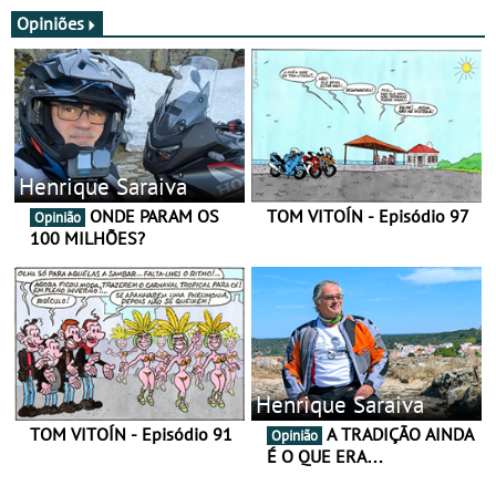
JawX
Opiniões
Henrique Saraiva
ONDE PARAM OS
TOM VITOÍN - Episódio 97
Opinião
100 MILHÕES?
Henrique Saraiva
TOM VITOÍN - Episódio 91
A TRADIÇÃO AINDA
Opinião
É O QUE ERA…