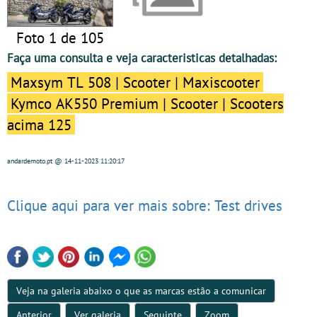
Foto 1 de 105
Faça uma consulta e veja caracteristicas detalhadas:
Maxsym TL 508 | Scooter | Maxiscooter
Kymco AK550 Premium | Scooter | Scooters
acima 125
andardemoto.pt
@ 14-11-2023
11:20:17
Clique aqui para ver mais sobre: Test drives
Veja na galeria abaixo o que as marcas estão a comunicar
Anterior
Ver galeria
Seguinte
Zoom