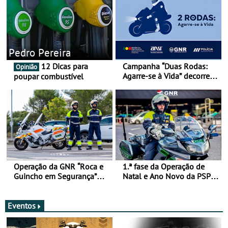
Pedro Pereira
12 Dicas para
Campanha “Duas Rodas:
Opinião
Agarre-se à Vida” decorre
poupar combustível
de 17 a 23 de março
Operação da GNR “Roca e
1.ª fase da Operação de
Guincho em Segurança”
Natal e Ano Novo da PSP e
com resultados que
GNR menos trágica
merecem reflexão
Eventos