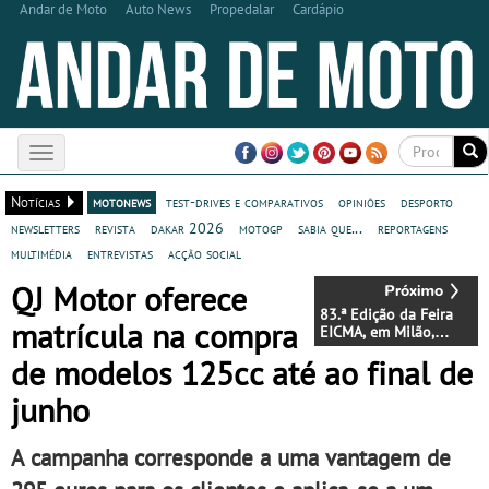
Andar de Moto
Auto News
Propedalar
Cardápio
Toggle
navigation
Notícias
motonews
test-drives e comparativos
opiniões
desporto
newsletters
revista
dakar 2026
motogp
sabia que...
reportagens
multimédia
entrevistas
acção social
QJ Motor oferece
83.ª Edição da Feira
matrícula na compra
EICMA, em Milão,
realiza-se de 5 a 8 de
de modelos 125cc até ao final de
novembro
junho
A campanha corresponde a uma vantagem de