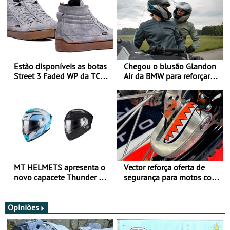
Estão disponíveis as botas
Chegou o blusão Glandon
Street 3 Faded WP da TCX
Air da BMW para reforçar
para utilização durante
oferta de equipamento de
todo o ano
verão
MT HELMETS apresenta o
Vector reforça oferta de
novo capacete Thunder 4 R
segurança para motos com
SV
nova gama de cadeados
JawX
Opiniões