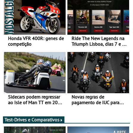
Honda VFR 400R: genes de
Ride The New Legends na
competição
Triumph Lisboa, dias 7 e 8
de agosto
Sidecars podem regressar
Novas regras de
ao Isle of Man TT em 2027
pagamento de IUC para
após revisão de segurança
2028 - Com ano de
transição em 2027
Test-Drives e Comparativos