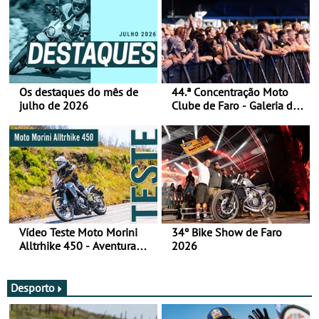
Os destaques do mês de
44.ª Concentração Moto
julho de 2026
Clube de Faro - Galeria de
fotos (sábado)
Vídeo Teste Moto Morini
34º Bike Show de Faro
Alltrhike 450 - Aventura
2026
Acessível
Desporto