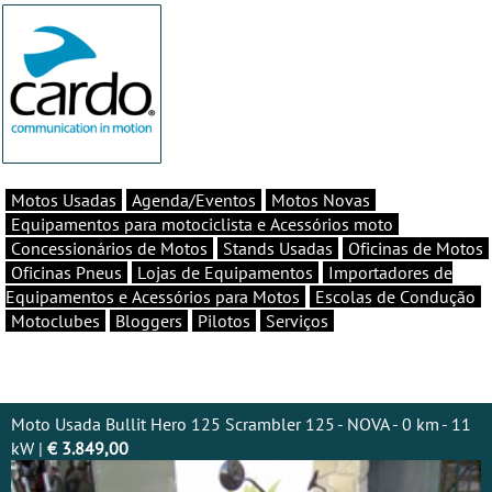
Motos Usadas
Agenda/Eventos
Motos Novas
Equipamentos para motociclista e Acessórios moto
Concessionários de Motos
Stands Usadas
Oficinas de Motos
Oficinas Pneus
Lojas de Equipamentos
Importadores de
Equipamentos e Acessórios para Motos
Escolas de Condução
Motoclubes
Bloggers
Pilotos
Serviços
Moto Usada Bullit Hero 125 Scrambler 125 - NOVA - 0 km - 11
kW |
€ 3.849,00