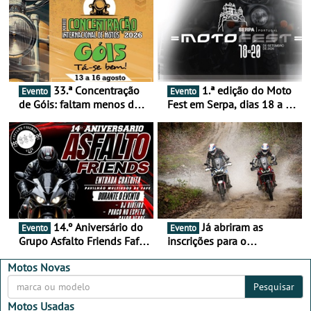
33.ª Concentração
1.ª edição do Moto
Evento
Evento
de Góis: faltam menos de
Fest em Serpa, dias 18 a 20
duas semanas! - De 13 a
de setembro - A cultura das
16 de agosto
duas rodas invade o Baixo
Alentejo
14.º Aniversário do
Já abriram as
Evento
Evento
Grupo Asfalto Friends Fafe,
inscrições para o
dia 26 de setembro de
MotorBeach Rally Raid
2026
2026
Motos Novas
Pesquisar
Motos Usadas