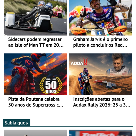
Sidecars podem regressar
Graham Jarvis é o primeiro
ao Isle of Man TT em 2027
piloto a concluir os Red
após revisão de segurança
Bull Romaniacs numa
moto elétrica
Pista da Poutena celebra
Inscrições abertas para o
50 anos de Supercross com
Addax Rally 2026: 25 a 30
jornada dupla, dias 1 e 2
de outubro - Proposta de
de agosto
participação com o Team
Bianchi Prata
Sabia que