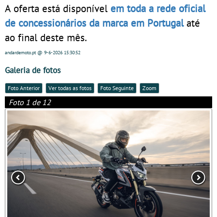
A oferta está disponível
em toda a rede oficial
de concessionários da marca em Portugal
até
ao final deste mês.
andardemoto.pt
@ 9-6-2026
15:30:52
Galeria de fotos
Foto Anterior
Ver todas as fotos
Foto Seguinte
Zoom
Foto 1 de 12