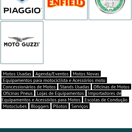
Motos Usadas
Agenda/Eventos
Motos Novas
Equipamentos para motociclista e Acessórios moto
Concessionários de Motos
Stands Usadas
Oficinas de Motos
Oficinas Pneus
Lojas de Equipamentos
Importadores de
Equipamentos e Acessórios para Motos
Escolas de Condução
Motoclubes
Bloggers
Pilotos
Serviços