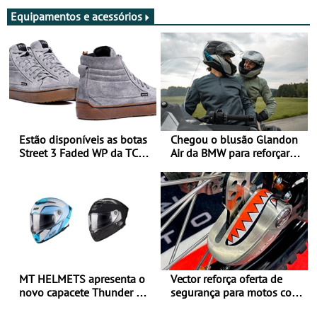
Equipamentos e acessórios
Estão disponíveis as botas
Chegou o blusão Glandon
Street 3 Faded WP da TCX
Air da BMW para reforçar
para utilização durante
oferta de equipamento de
todo o ano
verão
MT HELMETS apresenta o
Vector reforça oferta de
novo capacete Thunder 4 R
segurança para motos com
SV
nova gama de cadeados