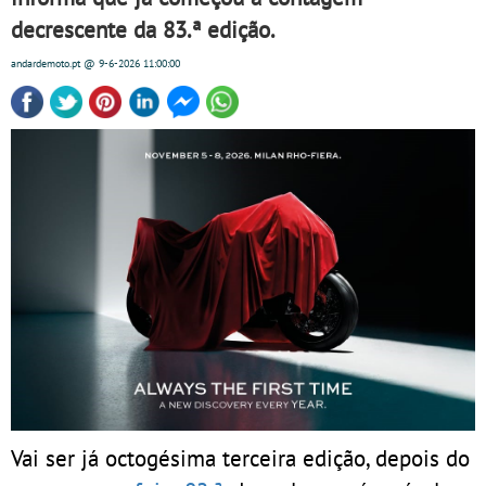
decrescente da 83.ª edição.
andardemoto.pt
@ 9-6-2026
11:00:00
Vai ser já octogésima terceira edição, depois do