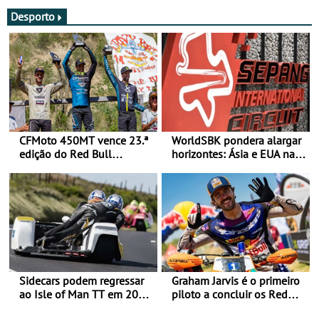
Desporto
CFMoto 450MT vence 23.ª
WorldSBK pondera alargar
edição do Red Bull
horizontes: Ásia e EUA na
Romaniacs nas 3
mira para 2027
Categorias Adventure -
Vitória na Ultimate, Core e
Lite
Sidecars podem regressar
Graham Jarvis é o primeiro
ao Isle of Man TT em 2027
piloto a concluir os Red
após revisão de segurança
Bull Romaniacs numa