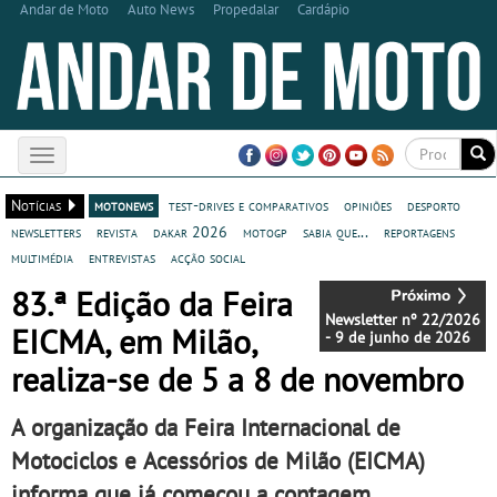
Andar de Moto
Auto News
Propedalar
Cardápio
Toggle
navigation
Notícias
motonews
test-drives e comparativos
opiniões
desporto
newsletters
revista
dakar 2026
motogp
sabia que...
reportagens
multimédia
entrevistas
acção social
83.ª Edição da Feira
Newsletter nº 22/2026
EICMA, em Milão,
- 9 de junho de 2026
realiza-se de 5 a 8 de novembro
A organização da Feira Internacional de
Motociclos e Acessórios de Milão (EICMA)
informa que já começou a contagem