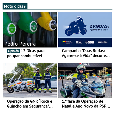
Moto dicas
Pedro Pereira
12 Dicas para
Campanha “Duas Rodas:
Opinião
Agarre-se à Vida” decorre
poupar combustível
de 17 a 23 de março
Operação da GNR “Roca e
1.ª fase da Operação de
Guincho em Segurança”
Natal e Ano Novo da PSP e
com resultados que
GNR menos trágica