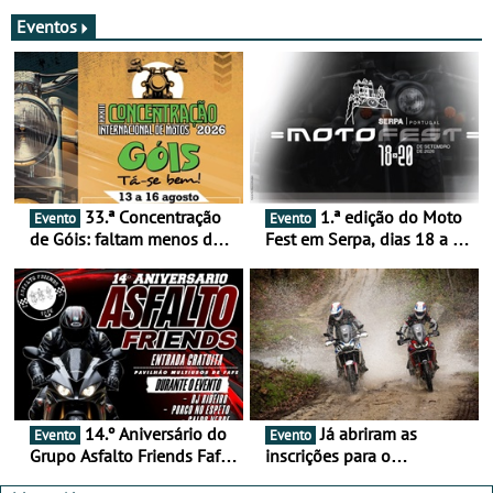
merecem reflexão
Eventos
33.ª Concentração
1.ª edição do Moto
Evento
Evento
de Góis: faltam menos de
Fest em Serpa, dias 18 a 20
duas semanas! - De 13 a
de setembro - A cultura das
16 de agosto
duas rodas invade o Baixo
Alentejo
14.º Aniversário do
Já abriram as
Evento
Evento
Grupo Asfalto Friends Fafe,
inscrições para o
dia 26 de setembro de
MotorBeach Rally Raid