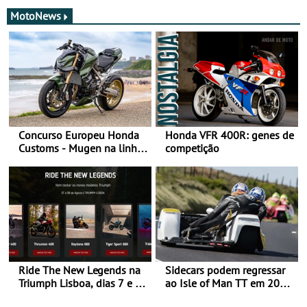
MotoNews
Concurso Europeu Honda
Honda VFR 400R: genes de
Customs - Mugen na linha
competição
da frente, vote nela para
ganhar
Ride The New Legends na
Sidecars podem regressar
Triumph Lisboa, dias 7 e 8
ao Isle of Man TT em 2027
de agosto
após revisão de segurança