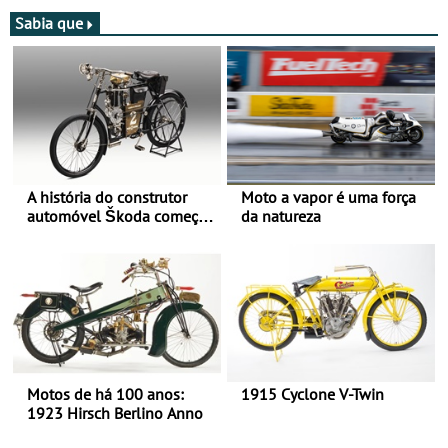
moto elétrica
Sabia que
A história do construtor
Moto a vapor é uma força
automóvel Škoda começou
da natureza
há mais de 120 anos nas
duas rodas!
Motos de há 100 anos:
1915 Cyclone V-Twin
1923 Hirsch Berlino Anno