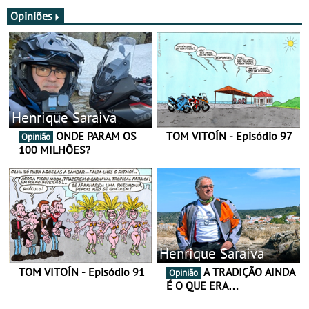
JawX
Opiniões
Henrique Saraiva
ONDE PARAM OS
TOM VITOÍN - Episódio 97
Opinião
100 MILHÕES?
Henrique Saraiva
TOM VITOÍN - Episódio 91
A TRADIÇÃO AINDA
Opinião
É O QUE ERA…