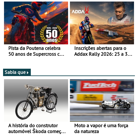
moto elétrica
Pista da Poutena celebra
Inscrições abertas para o
50 anos de Supercross com
Addax Rally 2026: 25 a 30
jornada dupla, dias 1 e 2
de outubro - Proposta de
de agosto
participação com o Team
Bianchi Prata
Sabia que
A história do construtor
Moto a vapor é uma força
automóvel Škoda começou
da natureza
há mais de 120 anos nas