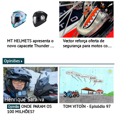
todo o ano
verão
MT HELMETS apresenta o
Vector reforça oferta de
novo capacete Thunder 4 R
segurança para motos com
SV
nova gama de cadeados
JawX
Opiniões
Henrique Saraiva
ONDE PARAM OS
TOM VITOÍN - Episódio 97
Opinião
100 MILHÕES?