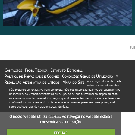
Contactos
Ficha Técnica
Estatuto Editorial
Política de Privacidade e Cookies
Condições Gerais de Utilização
A
informação disponibilizada
Resolução Alternativa de Litígios
Mapa do Site
é de carácter informativo.
Não pretende ser exaustiva nem completa. Não nos responsabilizamos por qualquer tipo
de incorrecção, embora tenhamos a preocupação de que a informação disponibilizada
seja o mais correcta possível. Os preços, quando existentes, são indicativos e devem ser
confirmados com os respectivos fornecedores ou marcas presentes neste portal, assim
como qualquer tipo de características técnicas.
O nosso website utiliza
Cookies
. Ao navegar no website estará a
consentir a sua utilização.
FECHAR