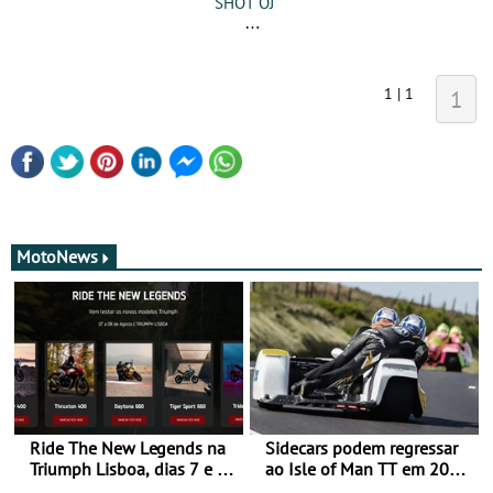
SHOT OJ
1 | 1
1
MotoNews
Ride The New Legends na
Sidecars podem regressar
Triumph Lisboa, dias 7 e 8
ao Isle of Man TT em 2027
de agosto
após revisão de segurança