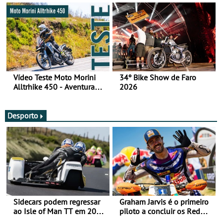
Vídeo Teste Moto Morini
34º Bike Show de Faro
Alltrhike 450 - Aventura
2026
Acessível
Desporto
Sidecars podem regressar
Graham Jarvis é o primeiro
ao Isle of Man TT em 2027
piloto a concluir os Red
após revisão de segurança
Bull Romaniacs numa