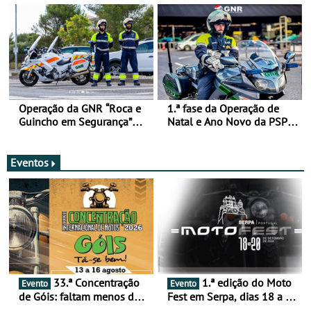
Operação da GNR “Roca e
1.ª fase da Operação de
Guincho em Segurança”
Natal e Ano Novo da PSP e
com resultados que
GNR menos trágica
merecem reflexão
Eventos
33.ª Concentração
1.ª edição do Moto
Evento
Evento
de Góis: faltam menos de
Fest em Serpa, dias 18 a 20
duas semanas! - De 13 a
de setembro - A cultura das