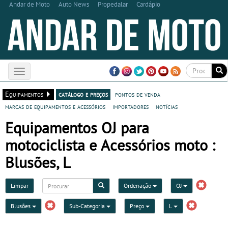
Andar de Moto
Auto News
Propedalar
Cardápio
Toggle
navigation
Equipamentos
catálogo e preços
pontos de venda
marcas de equipamentos e acessórios
importadores
notícias
Equipamentos OJ para
motociclista e Acessórios moto :
Blusões, L
Limpar
Ordenação
OJ
Blusões
Sub-Categoria
Preço
L