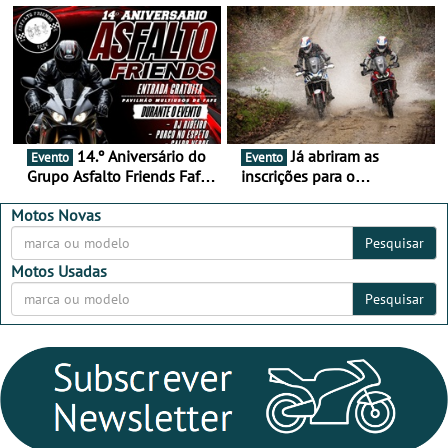
16 de agosto
duas rodas invade o Baixo
Alentejo
14.º Aniversário do
Já abriram as
Evento
Evento
Grupo Asfalto Friends Fafe,
inscrições para o
dia 26 de setembro de
MotorBeach Rally Raid
2026
2026
Motos Novas
Pesquisar
Motos Usadas
Pesquisar