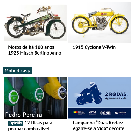
duas rodas!
Motos de há 100 anos:
1915 Cyclone V-Twin
1923 Hirsch Berlino Anno
Moto dicas
Pedro Pereira
12 Dicas para
Campanha “Duas Rodas:
Opinião
Agarre-se à Vida” decorre
poupar combustível
de 17 a 23 de março