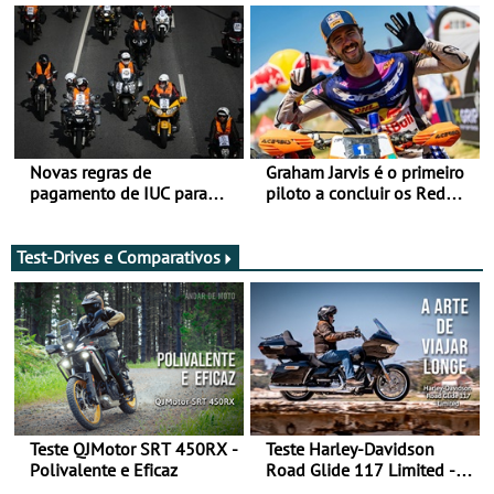
Novas regras de
Graham Jarvis é o primeiro
pagamento de IUC para
piloto a concluir os Red
2028 - Com ano de
Bull Romaniacs numa
transição em 2027
moto elétrica
Test-Drives e Comparativos
Teste QJMotor SRT 450RX -
Teste Harley-Davidson
Polivalente e Eficaz
Road Glide 117 Limited - A
Arte de Viajar Longe