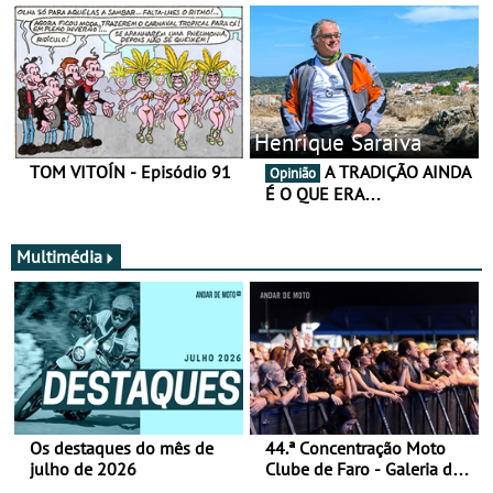
Henrique Saraiva
TOM VITOÍN - Episódio 91
A TRADIÇÃO AINDA
Opinião
É O QUE ERA…
Multimédia
Os destaques do mês de
44.ª Concentração Moto
julho de 2026
Clube de Faro - Galeria de
fotos (sábado)