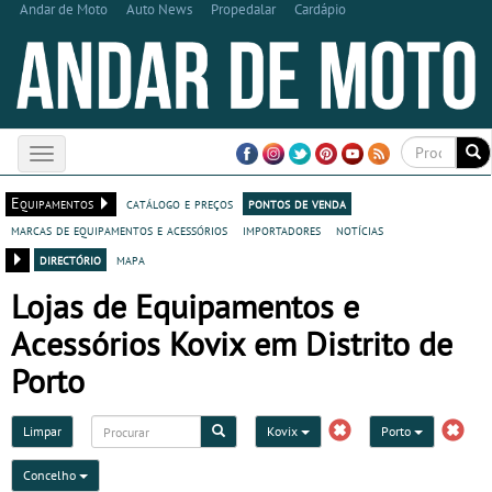
Andar de Moto
Auto News
Propedalar
Cardápio
Toggle
navigation
Equipamentos
catálogo e preços
pontos de venda
marcas de equipamentos e acessórios
importadores
notícias
directório
mapa
Lojas de Equipamentos e
Acessórios Kovix em Distrito de
Porto
Limpar
Kovix
Porto
Concelho