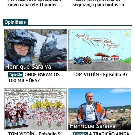
novo capacete Thunder 4 R
segurança para motos com
SV
nova gama de cadeados
JawX
Opiniões
Henrique Saraiva
ONDE PARAM OS
TOM VITOÍN - Episódio 97
Opinião
100 MILHÕES?
Henrique Saraiva
TOM VITOÍN - Episódio 91
A TRADIÇÃO AINDA
Opinião