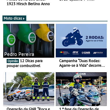
1923 Hirsch Berlino Anno
Moto dicas
Pedro Pereira
12 Dicas para
Campanha “Duas Rodas:
Opinião
Agarre-se à Vida” decorre
poupar combustível
de 17 a 23 de março
Operação da GNR “Roca e
1.ª fase da Operação de