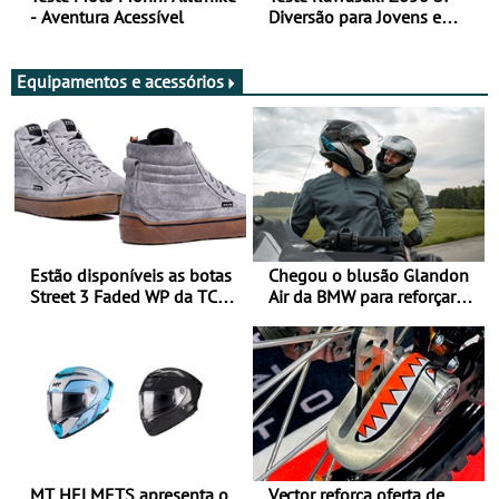
- Aventura Acessível
Diversão para Jovens e
Adultos
Equipamentos e acessórios
Estão disponíveis as botas
Chegou o blusão Glandon
Street 3 Faded WP da TCX
Air da BMW para reforçar
para utilização durante
oferta de equipamento de
todo o ano
verão
MT HELMETS apresenta o
Vector reforça oferta de