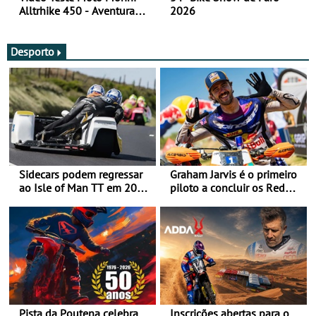
Alltrhike 450 - Aventura
2026
Acessível
Desporto
Sidecars podem regressar
Graham Jarvis é o primeiro
ao Isle of Man TT em 2027
piloto a concluir os Red
após revisão de segurança
Bull Romaniacs numa
moto elétrica
Pista da Poutena celebra
Inscrições abertas para o