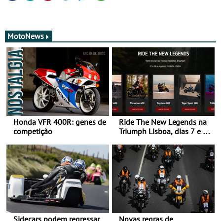
MotoNews
Honda VFR 400R: genes de
Ride The New Legends na
competição
Triumph Lisboa, dias 7 e 8
de agosto
Sidecars podem regressar
Novas regras de