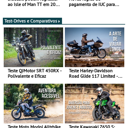
ao Isle of Man TT em 2027
pagamento de IUC para
após revisão de segurança
2028 - Com ano de
transição em 2027
Test-Drives e Comparativos
Teste QJMotor SRT 450RX -
Teste Harley-Davidson
Polivalente e Eficaz
Road Glide 117 Limited - A
Arte de Viajar Longe
Teste Moto Morini Alltrhike
Teste Kawasaki Z650 S: