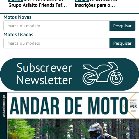
Grupo Asfalto Friends Fafe,
inscrições para o
dia 26 de setembro de
MotorBeach Rally Raid
2026
2026
Motos Novas
Pesquisar
Motos Usadas
Pesquisar