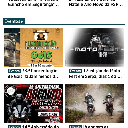
Guincho em Segurança”
Natal e Ano Novo da PSP e
com resultados que
GNR menos trágica
merecem reflexão
Eventos
33.ª Concentração
1.ª edição do Moto
Evento
Evento
de Góis: faltam menos de
Fest em Serpa, dias 18 a 20
duas semanas! - De 13 a
de setembro - A cultura das
16 de agosto
duas rodas invade o Baixo
Alentejo
14.º Aniversário do
Já abriram as
Evento
Evento