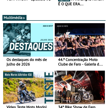
É O QUE ERA…
Multimédia
Os destaques do mês de
44.ª Concentração Moto
julho de 2026
Clube de Faro - Galeria de
fotos (sábado)
Vídeo Teste Moto Morini
34º Bike Show de Faro