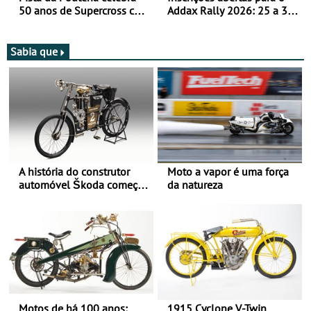
50 anos de Supercross com
Addax Rally 2026: 25 a 30
jornada dupla, dias 1 e 2
de outubro - Proposta de
de agosto
participação com o Team
Bianchi Prata
Sabia que
A história do construtor
Moto a vapor é uma força
automóvel Škoda começou
da natureza
há mais de 120 anos nas
duas rodas!
Motos de há 100 anos:
1915 Cyclone V-Twin