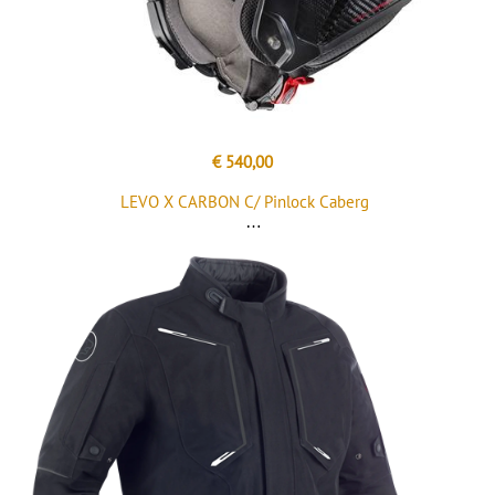
€ 540,00
LEVO X CARBON C/ Pinlock Caberg