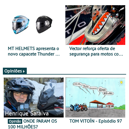
para utilização durante
oferta de equipamento de
todo o ano
verão
MT HELMETS apresenta o
Vector reforça oferta de
novo capacete Thunder 4 R
segurança para motos com
SV
nova gama de cadeados
JawX
Opiniões
Henrique Saraiva
ONDE PARAM OS
TOM VITOÍN - Episódio 97
Opinião
100 MILHÕES?