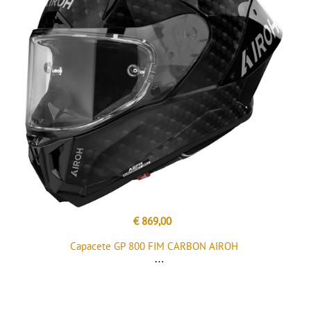
€ 869,00
Capacete GP 800 FIM CARBON AIROH