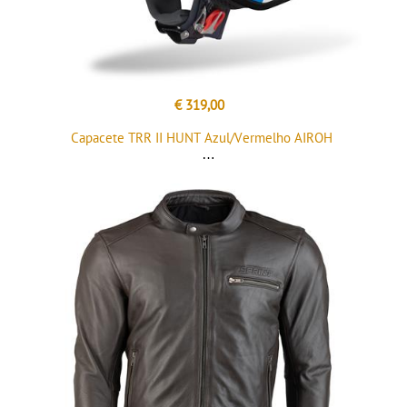
€ 319,00
Capacete TRR II HUNT Azul/Vermelho AIROH