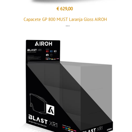
€ 629,00
Capacete GP 800 MUST Laranja Gloss AIROH