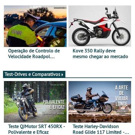
Bull Romaniacs numa
Sua Majestade
moto elétrica
Operação de Controlo de
Kove 350 Rally deve
Velocidade Roadpol
mesmo chegar ao mercado
decorre até 9 de agosto
Test-Drives e Comparativos
Teste QJMotor SRT 450RX -
Teste Harley-Davidson
Polivalente e Eficaz
Road Glide 117 Limited - A