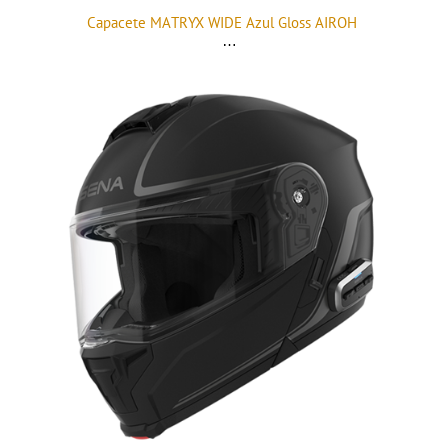
Capacete MATRYX WIDE Azul Gloss AIROH