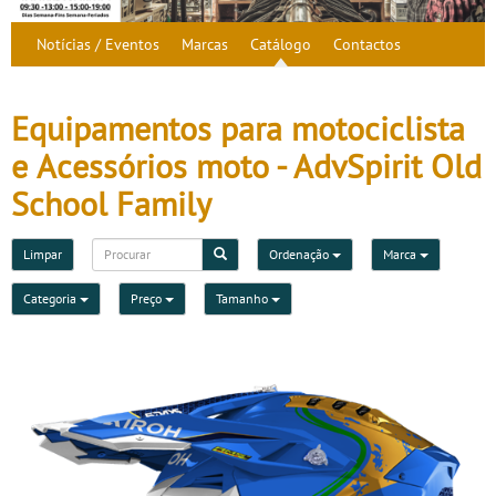
Notícias / Eventos
Marcas
Catálogo
Contactos
Equipamentos para motociclista
e Acessórios moto - AdvSpirit Old
School Family
Limpar
Ordenação
Marca
Categoria
Preço
Tamanho