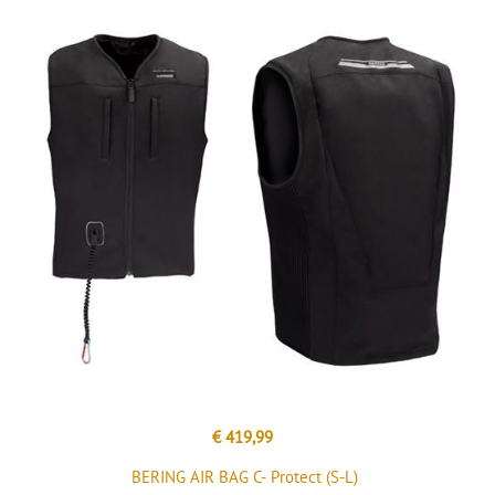
€ 419,99
BERING AIR BAG C- Protect (S-L)