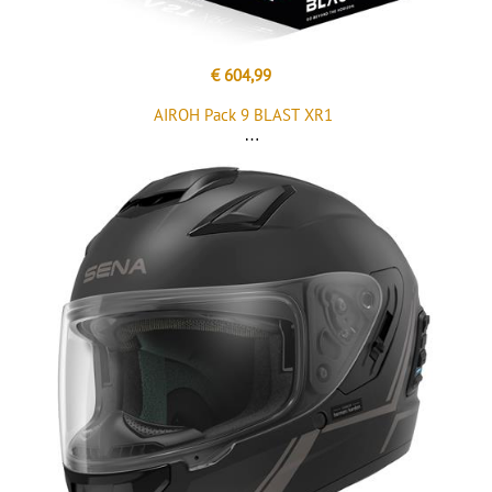
€ 604,99
AIROH Pack 9 BLAST XR1