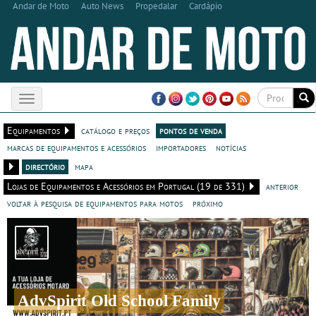
Andar de Moto
Auto News
Propedalar
Cardápio
Toggle
navigation
Equipamentos
catálogo e preços
pontos de venda
marcas de equipamentos e acessórios
importadores
notícias
directório
mapa
Lojas de Equipamentos e Acessórios em Portugal (19 de 331)
anterior
voltar à pesquisa de equipamentos para motos
próximo
AdvSpirit Old School Family