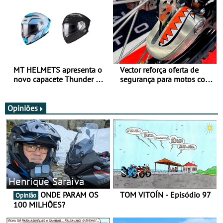
MT HELMETS apresenta o
Vector reforça oferta de
novo capacete Thunder 4 R
segurança para motos com
SV
nova gama de cadeados
JawX
Opiniões
Henrique Saraiva
ONDE PARAM OS
TOM VITOÍN - Episódio 97
Opinião
100 MILHÕES?