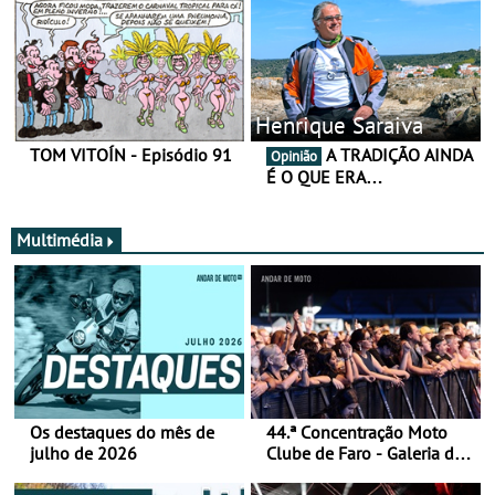
Henrique Saraiva
TOM VITOÍN - Episódio 91
A TRADIÇÃO AINDA
Opinião
É O QUE ERA…
Multimédia
Os destaques do mês de
44.ª Concentração Moto
julho de 2026
Clube de Faro - Galeria de
fotos (sábado)