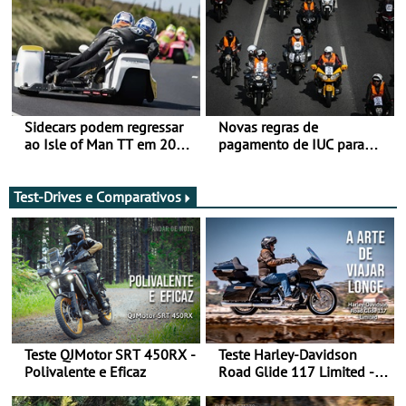
Sidecars podem regressar
Novas regras de
ao Isle of Man TT em 2027
pagamento de IUC para
após revisão de segurança
2028 - Com ano de
transição em 2027
Test-Drives e Comparativos
Teste QJMotor SRT 450RX -
Teste Harley-Davidson
Polivalente e Eficaz
Road Glide 117 Limited - A
Arte de Viajar Longe