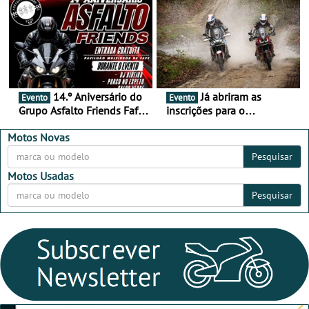
16 de agosto
duas rodas invade o Baixo
Alentejo
14.º Aniversário do
Já abriram as
Evento
Evento
Grupo Asfalto Friends Fafe,
inscrições para o
dia 26 de setembro de
MotorBeach Rally Raid
2026
2026
Motos Novas
Pesquisar
Motos Usadas
Pesquisar