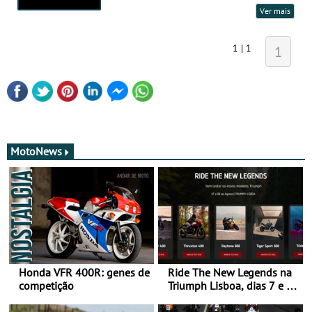
Ver mais
1 | 1
1
MotoNews
Honda VFR 400R: genes de
Ride The New Legends na
competição
Triumph Lisboa, dias 7 e 8
de agosto