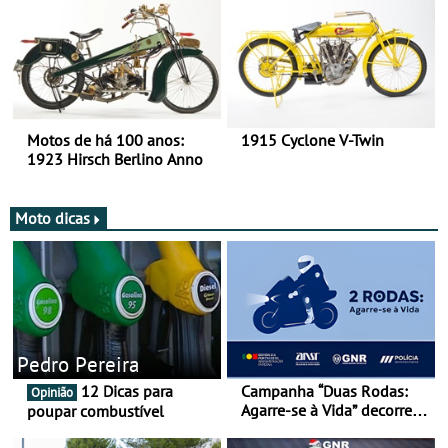
duas rodas!
Motos de há 100 anos:
1915 Cyclone V-Twin
1923 Hirsch Berlino Anno
Moto dicas
Pedro Pereira
12 Dicas para
Campanha “Duas Rodas:
Opinião
Agarre-se à Vida” decorre
poupar combustível
de 17 a 23 de março