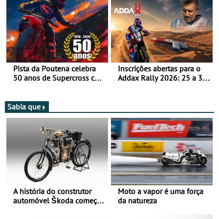
moto elétrica
Pista da Poutena celebra
Inscrições abertas para o
50 anos de Supercross com
Addax Rally 2026: 25 a 30
jornada dupla, dias 1 e 2
de outubro - Proposta de
de agosto
participação com o Team
Bianchi Prata
Sabia que
A história do construtor
Moto a vapor é uma força
automóvel Škoda começou
da natureza
há mais de 120 anos nas