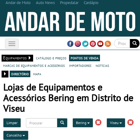
Andar de Moto
Auto News
Propedalar
Cardápio
Toggle
navigation
Equipamentos
catálogo e preços
pontos de venda
marcas de equipamentos e acessórios
importadores
notícias
directório
mapa
Lojas de Equipamentos e
Acessórios Bering em Distrito de
Viseu
Limpar
Bering
Viseu
Concelho