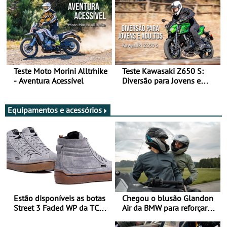
Teste Moto Morini Alltrhike
Teste Kawasaki Z650 S:
- Aventura Acessível
Diversão para Jovens e
Adultos
Equipamentos e acessórios
Estão disponíveis as botas
Chegou o blusão Glandon
Street 3 Faded WP da TCX
Air da BMW para reforçar
para utilização durante
oferta de equipamento de
todo o ano
verão