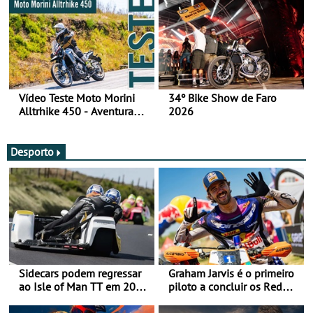
Vídeo Teste Moto Morini
34º Bike Show de Faro
Alltrhike 450 - Aventura
2026
Acessível
Desporto
Sidecars podem regressar
Graham Jarvis é o primeiro
ao Isle of Man TT em 2027
piloto a concluir os Red
após revisão de segurança
Bull Romaniacs numa