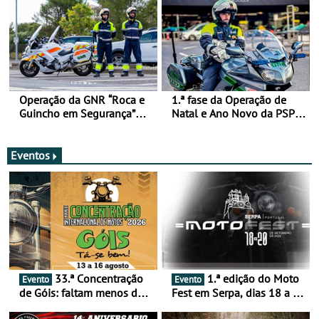
Operação da GNR “Roca e
1.ª fase da Operação de
Guincho em Segurança”
Natal e Ano Novo da PSP e
com resultados que
GNR menos trágica
merecem reflexão
Eventos
33.ª Concentração
1.ª edição do Moto
Evento
Evento
de Góis: faltam menos de
Fest em Serpa, dias 18 a 20
duas semanas! - De 13 a
de setembro - A cultura das