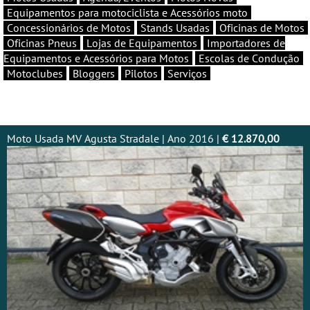
Equipamentos para motociclista e Acessórios moto
Concessionários de Motos
Stands Usadas
Oficinas de Motos
Oficinas Pneus
Lojas de Equipamentos
Importadores de
Equipamentos e Acessórios para Motos
Escolas de Condução
Motoclubes
Bloggers
Pilotos
Serviços
Moto Usada MV Agusta Stradale | Ano 2016 |
€ 12.870,00