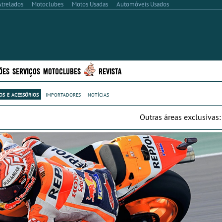
Atrelados
Motoclubes
Motos Usadas
Automóveis Usados
ÕES
SERVIÇOS
MOTOCLUBES
REVISTA
s e acessórios
importadores
notícias
Outras áreas exclusivas