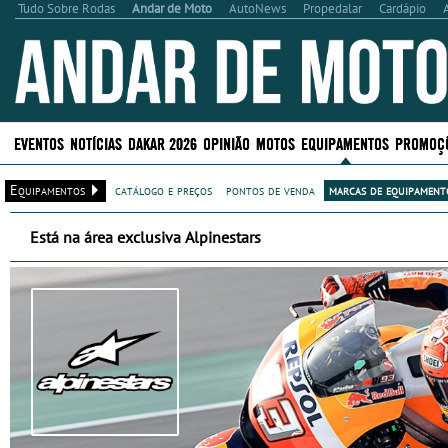
Tudo Sobre Rodas
Andar de Moto
AutoNews
Propedalar
Cardápio
EVENTOS
NOTÍCIAS
DAKAR 2026
OPINIÃO
MOTOS
EQUIPAMENTOS
PROMOÇ
Equipamentos
catálogo e preços
pontos de venda
marcas de equipamento
Está na área exclusiva Alpinestars