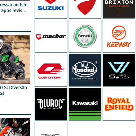
essar ao Isle
após revisão
0 S: Diversão
os