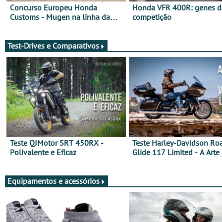
Concurso Europeu Honda
Honda VFR 400R: genes d
Customs - Mugen na linha da
competição
frente, vote nela para ganhar
Test-Drives e Comparativos
Teste QJMotor SRT 450RX -
Teste Harley-Davidson Ro
Polivalente e Eficaz
Glide 117 Limited - A Arte
Viajar Longe
Equipamentos e acessórios