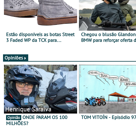
Estão disponíveis as botas Street
Chegou o blusão Glandon 
3 Faded WP da TCX para
BMW para reforçar oferta 
utilização durante todo o ano
equipamento de verão
Opiniões
Henrique Saraiva
ONDE PARAM OS 100
TOM VITOÍN - Episódio 9
Opinião
MILHÕES?