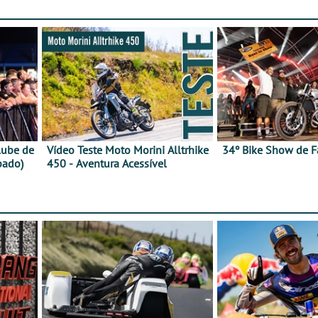
lube de
Vídeo Teste Moto Morini Alltrhike
34º Bike Show de F
bado)
450 - Aventura Acessível