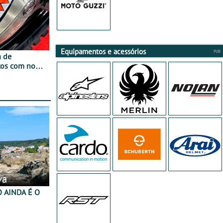
Equipamentos e acessórios
a de
tos com nova
 JawX
va