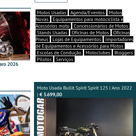
Motos Usadas
Agenda/Eventos
Motos
Novas
Equipamentos para motociclista e
Acessórios moto
Concessionários de Motos
Stands Usadas
Oficinas de Motos
Oficinas
Pneus
Lojas de Equipamentos
Importadores
de Equipamentos e Acessórios para Motos
Escolas de Condução
Motoclubes
Bloggers
Pilotos
Serviços
aro 2026
Moto Usada Bullit Spirit Spirit 125 | Ano 2022
|
€ 3.699,00