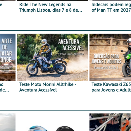
e
Ride The New Legends na
Sidecars podem regr
Triumph Lisboa, dias 7 e 8 de
of Man TT em 2027 
agosto
de segurança
ad
Teste Moto Morini Alltrhike -
Teste Kawasaki Z65
 de
Aventura Acessível
para Jovens e Adult