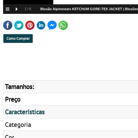
1
/
5
Blusão Alpinestars KETCHUM GORE-TEX JACKET | Blusõe
Como Comprar
Tamanhos:
Preço
Características
Categoria
Cor