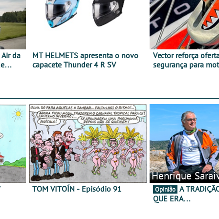
Air da
MT HELMETS apresenta o novo
Vector reforça ofert
de
capacete Thunder 4 R SV
segurança para mo
gama de cadeados
Henrique Sarai
7
TOM VITOÍN - Episódio 91
A TRADIÇÃO AINDA É O
Opinião
QUE ERA…