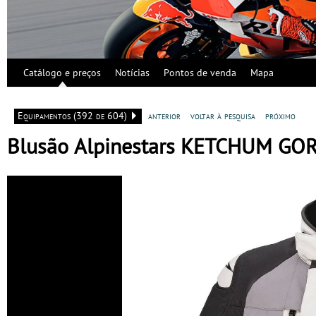
Catálogo e preços
Notícias
Pontos de venda
Mapa
Equipamentos (392 de 604)
anterior
voltar à pesquisa
próximo
Blusão Alpinestars KETCHUM GOR