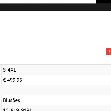
s
P
S-4XL
€ 499,95
Blusões
10, 619, 9191