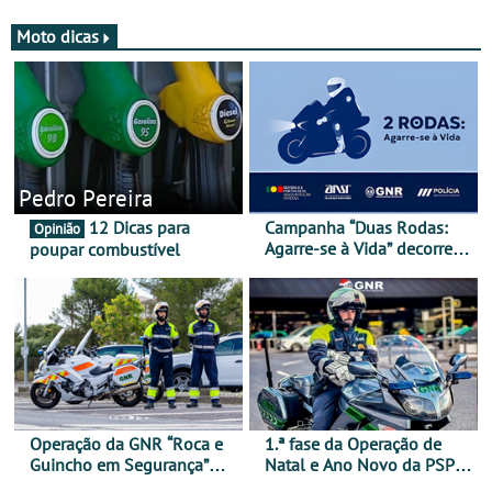
Moto dicas
Pedro Pereira
12 Dicas para
Campanha “Duas Rodas:
Opinião
Agarre-se à Vida” decorre
poupar combustível
de 17 a 23 de março
Operação da GNR “Roca e
1.ª fase da Operação de
Guincho em Segurança”
Natal e Ano Novo da PSP e
com resultados que
GNR menos trágica