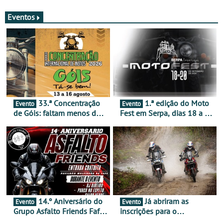
merecem reflexão
Eventos
33.ª Concentração
1.ª edição do Moto
Evento
Evento
de Góis: faltam menos de
Fest em Serpa, dias 18 a 20
duas semanas! - De 13 a
de setembro - A cultura das
16 de agosto
duas rodas invade o Baixo
Alentejo
14.º Aniversário do
Já abriram as
Evento
Evento
Grupo Asfalto Friends Fafe,
inscrições para o
dia 26 de setembro de
MotorBeach Rally Raid