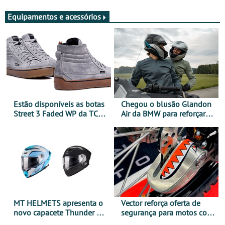
Equipamentos e acessórios
Estão disponíveis as botas
Chegou o blusão Glandon
Street 3 Faded WP da TCX
Air da BMW para reforçar
para utilização durante
oferta de equipamento de
todo o ano
verão
MT HELMETS apresenta o
Vector reforça oferta de
novo capacete Thunder 4 R
segurança para motos com
SV
nova gama de cadeados