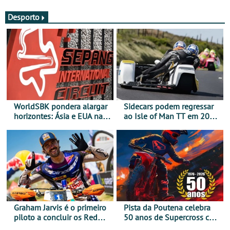
Desporto
WorldSBK pondera alargar
Sidecars podem regressar
horizontes: Ásia e EUA na
ao Isle of Man TT em 2027
mira para 2027
após revisão de segurança
Graham Jarvis é o primeiro
Pista da Poutena celebra
piloto a concluir os Red
50 anos de Supercross com
Bull Romaniacs numa
jornada dupla, dias 1 e 2