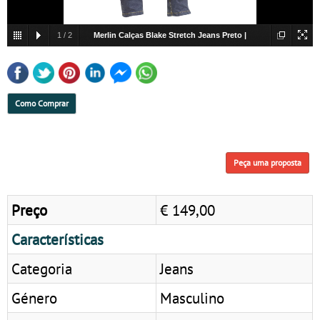
1
/
2
Merlin Calças Blake Stretch Jeans Preto |
Jeans
Como Comprar
Peça uma proposta
Preço
€ 149,00
Características
Categoria
Jeans
Género
Masculino