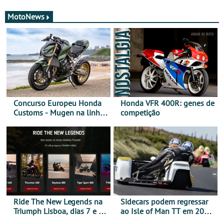
MotoNews
Concurso Europeu Honda
Honda VFR 400R: genes de
Customs - Mugen na linha
competição
da frente, vote nela para
ganhar
Ride The New Legends na
Sidecars podem regressar
Triumph Lisboa, dias 7 e 8
ao Isle of Man TT em 2027
de agosto
após revisão de segurança