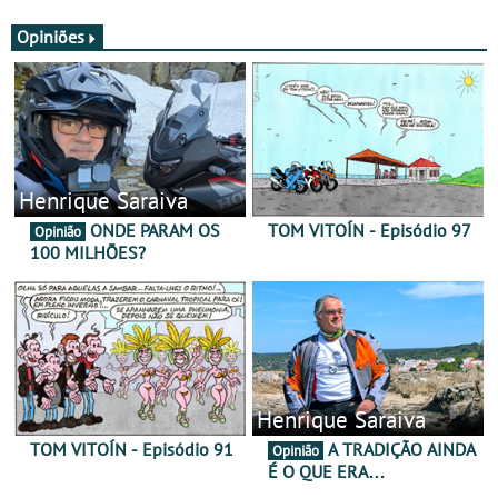
JawX
Opiniões
Henrique Saraiva
ONDE PARAM OS
TOM VITOÍN - Episódio 97
Opinião
100 MILHÕES?
Henrique Saraiva
TOM VITOÍN - Episódio 91
A TRADIÇÃO AINDA
Opinião
É O QUE ERA…