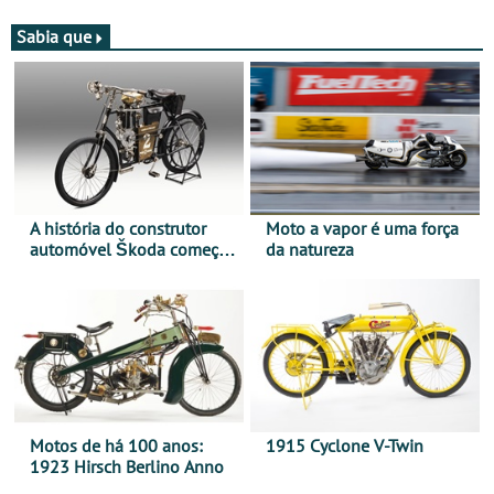
moto elétrica
de agosto
Sabia que
A história do construtor
Moto a vapor é uma força
automóvel Škoda começou
da natureza
há mais de 120 anos nas
duas rodas!
Motos de há 100 anos:
1915 Cyclone V-Twin
1923 Hirsch Berlino Anno