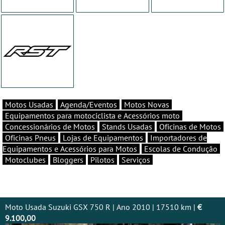
Motos Usadas
Agenda/Eventos
Motos Novas
Equipamentos para motociclista e Acessórios moto
Concessionários de Motos
Stands Usadas
Oficinas de Motos
Oficinas Pneus
Lojas de Equipamentos
Importadores de
Equipamentos e Acessórios para Motos
Escolas de Condução
Motoclubes
Bloggers
Pilotos
Serviços
Moto Usada Suzuki GSX 750 R | Ano 2010 | 17510 km |
€
9.100,00