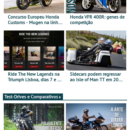
Concurso Europeu Honda
Honda VFR 400R: genes de
Customs - Mugen na linha
competição
da frente, vote nela para
ganhar
Ride The New Legends na
Sidecars podem regressar
Triumph Lisboa, dias 7 e 8
ao Isle of Man TT em 2027
de agosto
após revisão de segurança
Test-Drives e Comparativos