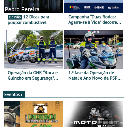
Pedro Pereira
12 Dicas para
Campanha “Duas Rodas:
Opinião
Agarre-se à Vida” decorre
poupar combustível
de 17 a 23 de março
Operação da GNR “Roca e
1.ª fase da Operação de
Guincho em Segurança”
Natal e Ano Novo da PSP e
com resultados que
GNR menos trágica
merecem reflexão
Eventos