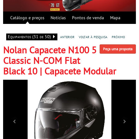
Catálogo e preços
Notícias
Pontos de venda
Mapa
Equipamentos (31 de 50)
anterior
voltar à pesquisa
próximo
Nolan Capacete N100 5
Peça uma proposta
Classic N-COM Flat
Black 10 | Capacete Modular