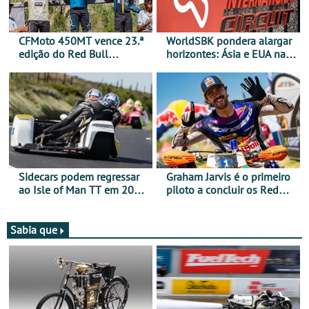
CFMoto 450MT vence 23.ª
WorldSBK pondera alargar
edição do Red Bull
horizontes: Ásia e EUA na
Romaniacs nas 3
mira para 2027
Categorias Adventure -
Vitória na Ultimate, Core e
Lite
Sidecars podem regressar
Graham Jarvis é o primeiro
ao Isle of Man TT em 2027
piloto a concluir os Red
após revisão de segurança
Bull Romaniacs numa
moto elétrica
Sabia que