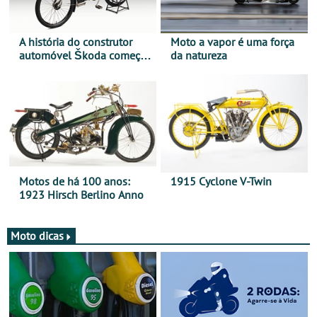
A história do construtor
Moto a vapor é uma força
automóvel Škoda começou
da natureza
há mais de 120 anos nas
duas rodas!
Motos de há 100 anos:
1915 Cyclone V-Twin
1923 Hirsch Berlino Anno
Moto dicas