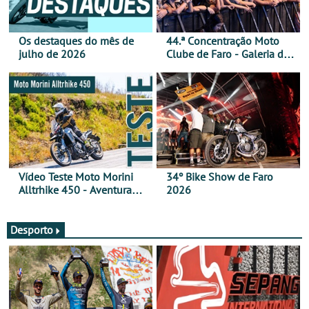
Os destaques do mês de
44.ª Concentração Moto
julho de 2026
Clube de Faro - Galeria de
fotos (sábado)
Vídeo Teste Moto Morini
34º Bike Show de Faro
Alltrhike 450 - Aventura
2026
Acessível
Desporto