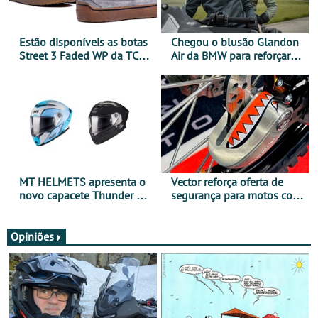
Estão disponíveis as botas
Chegou o blusão Glandon
Street 3 Faded WP da TCX
Air da BMW para reforçar
para utilização durante
oferta de equipamento de
todo o ano
verão
MT HELMETS apresenta o
Vector reforça oferta de
novo capacete Thunder 4 R
segurança para motos com
SV
nova gama de cadeados
JawX
Opiniões