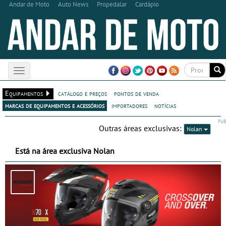
Andar de Moto
Auto News
Propedalar
Cardápio
Toggle
navigation
Equipamentos
catálogo e preços
pontos de venda
marcas de equipamentos e acessórios
importadores
notícias
Outras áreas exclusivas:
Nolan
Está na área exclusiva Nolan