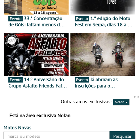
33.ª Concentração
1.ª edição do Moto
Evento
Evento
de Góis: faltam menos de
Fest em Serpa, dias 18 a 20
duas semanas! - De 13 a
de setembro - A cultura das
16 de agosto
duas rodas invade o Baixo
Alentejo
14.º Aniversário do
Já abriram as
Evento
Evento
Grupo Asfalto Friends Fafe,
inscrições para o
dia 26 de setembro de
MotorBeach Rally Raid
2026
2026
Outras áreas exclusivas:
Nolan
Está na área exclusiva Nolan
Motos Novas
Pesquisar