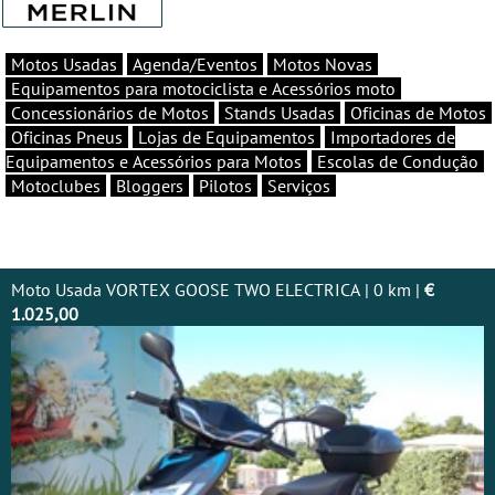
Motos Usadas
Agenda/Eventos
Motos Novas
Equipamentos para motociclista e Acessórios moto
Concessionários de Motos
Stands Usadas
Oficinas de Motos
Oficinas Pneus
Lojas de Equipamentos
Importadores de
Equipamentos e Acessórios para Motos
Escolas de Condução
Motoclubes
Bloggers
Pilotos
Serviços
Moto Usada VORTEX GOOSE TWO ELECTRICA | 0 km |
€
1.025,00