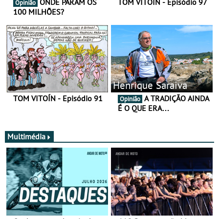
ONDE PARAM OS
TOM VITOÍN - Episódio 97
Opinião
100 MILHÕES?
Henrique Saraiva
TOM VITOÍN - Episódio 91
A TRADIÇÃO AINDA
Opinião
É O QUE ERA…
Multimédia