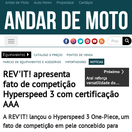
Andar de Moto
Auto News
Propedalar
Cardápio
Toggle
navigation
Equipamentos
catálogo e preços
pontos de venda
marcas de equipamentos e acessórios
importadores
notícias
REV'IT! apresenta
Arai reforça
fato de competição
versatilidade do
capacete Quantic com
Hyperspeed 3 com certificação
nova gama de
grafismos
AAA
A REV'IT! lançou o Hyperspeed 3 One‑Piece, um
fato de competição em pele concebido para