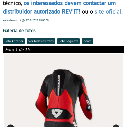
técnico,
os interessados devem contactar um
distribuidor autorizado REV'IT!
ou o
site oficial
.
andardemoto.pt
@ 17-5-2026
18:00:00
Galeria de fotos
Foto Anterior
Ver todas as fotos
Foto Seguinte
Zoom
Foto 1 de 15