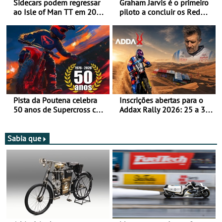
Sidecars podem regressar
Graham Jarvis é o primeiro
ao Isle of Man TT em 2027
piloto a concluir os Red
após revisão de segurança
Bull Romaniacs numa
moto elétrica
Pista da Poutena celebra
Inscrições abertas para o
50 anos de Supercross com
Addax Rally 2026: 25 a 30
jornada dupla, dias 1 e 2
de outubro - Proposta de
de agosto
participação com o Team
Bianchi Prata
Sabia que