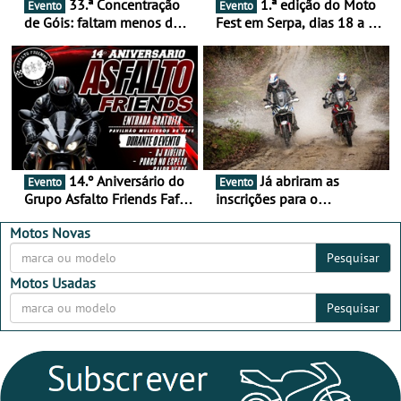
33.ª Concentração
1.ª edição do Moto
Evento
Evento
de Góis: faltam menos de
Fest em Serpa, dias 18 a 20
duas semanas! - De 13 a
de setembro - A cultura das
16 de agosto
duas rodas invade o Baixo
Alentejo
14.º Aniversário do
Já abriram as
Evento
Evento
Grupo Asfalto Friends Fafe,
inscrições para o
dia 26 de setembro de
MotorBeach Rally Raid
2026
2026
Motos Novas
Pesquisar
Motos Usadas
Pesquisar