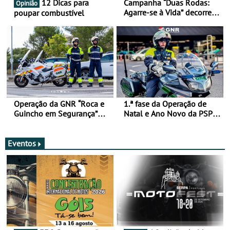
12 Dicas para
Campanha “Duas Rodas:
Opinião
Agarre-se à Vida” decorre
poupar combustível
de 17 a 23 de março
Operação da GNR “Roca e
1.ª fase da Operação de
Guincho em Segurança”
Natal e Ano Novo da PSP e
com resultados que
GNR menos trágica
merecem reflexão
Eventos