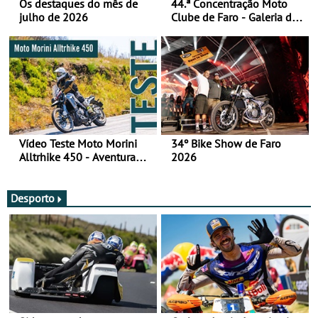
Os destaques do mês de
44.ª Concentração Moto
julho de 2026
Clube de Faro - Galeria de
fotos (sábado)
Vídeo Teste Moto Morini
34º Bike Show de Faro
Alltrhike 450 - Aventura
2026
Acessível
Desporto