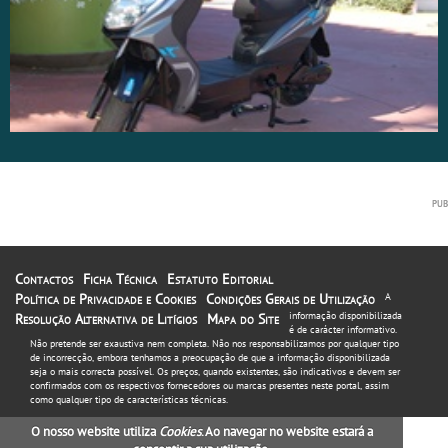
Contactos
Ficha Técnica
Estatuto Editorial
Política de Privacidade e Cookies
Condições Gerais de Utilização
A
informação disponibilizada
Resolução Alternativa de Litígios
Mapa do Site
é de carácter informativo.
Não pretende ser exaustiva nem completa. Não nos responsabilizamos por qualquer tipo
de incorrecção, embora tenhamos a preocupação de que a informação disponibilizada
seja o mais correcta possível. Os preços, quando existentes, são indicativos e devem ser
confirmados com os respectivos fornecedores ou marcas presentes neste portal, assim
como qualquer tipo de características técnicas.
O nosso website utiliza
Cookies
. Ao navegar no website estará a