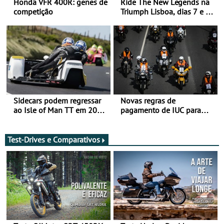
Honda VFR 400R: genes de
Ride The New Legends na
competição
Triumph Lisboa, dias 7 e 8
de agosto
Sidecars podem regressar
Novas regras de
ao Isle of Man TT em 2027
pagamento de IUC para
após revisão de segurança
2028 - Com ano de
transição em 2027
Test-Drives e Comparativos