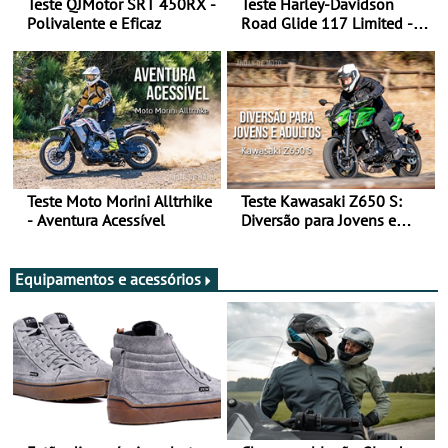
Teste QJMotor SRT 450RX -
Teste Harley-Davidson
Polivalente e Eficaz
Road Glide 117 Limited - A
Arte de Viajar Longe
Teste Moto Morini Alltrhike
Teste Kawasaki Z650 S:
- Aventura Acessível
Diversão para Jovens e
Adultos
Equipamentos e acessórios