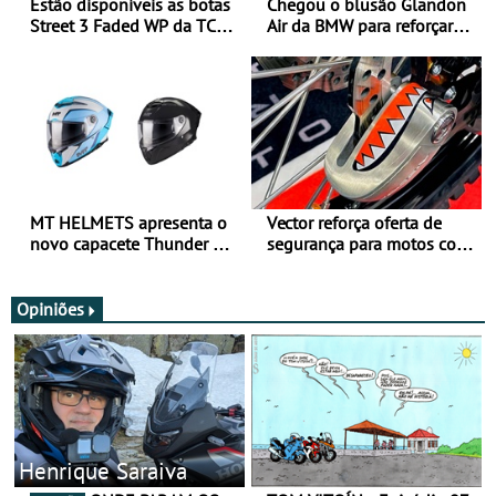
Estão disponíveis as botas
Chegou o blusão Glandon
Street 3 Faded WP da TCX
Air da BMW para reforçar
para utilização durante
oferta de equipamento de
todo o ano
verão
MT HELMETS apresenta o
Vector reforça oferta de
novo capacete Thunder 4 R
segurança para motos com
SV
nova gama de cadeados
JawX
Opiniões
Henrique Saraiva