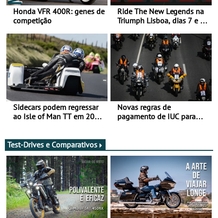
Honda VFR 400R: genes de
Ride The New Legends na
competição
Triumph Lisboa, dias 7 e 8
de agosto
Sidecars podem regressar
Novas regras de
ao Isle of Man TT em 2027
pagamento de IUC para
após revisão de segurança
2028 - Com ano de
transição em 2027
Test-Drives e Comparativos