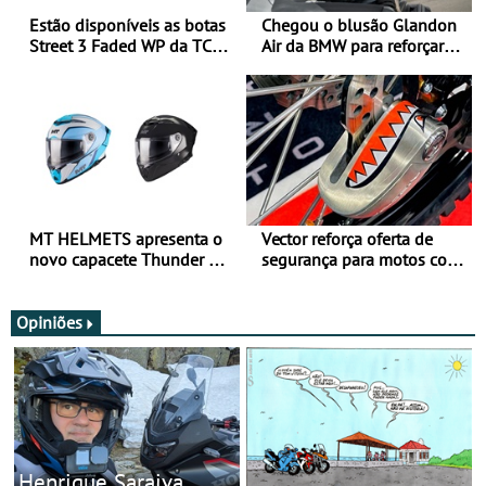
Estão disponíveis as botas
Chegou o blusão Glandon
Street 3 Faded WP da TCX
Air da BMW para reforçar
para utilização durante
oferta de equipamento de
todo o ano
verão
MT HELMETS apresenta o
Vector reforça oferta de
novo capacete Thunder 4 R
segurança para motos com
SV
nova gama de cadeados
JawX
Opiniões
Henrique Saraiva