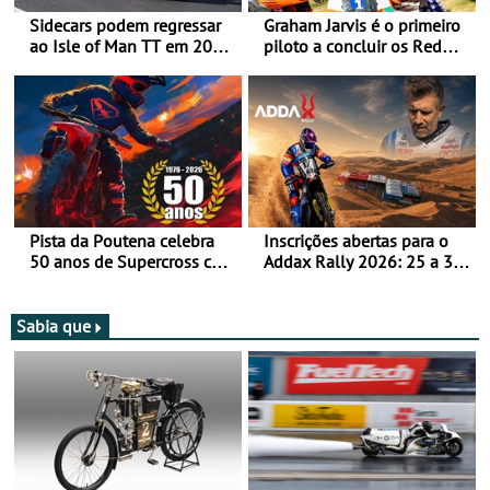
Sidecars podem regressar
Graham Jarvis é o primeiro
ao Isle of Man TT em 2027
piloto a concluir os Red
após revisão de segurança
Bull Romaniacs numa
moto elétrica
Pista da Poutena celebra
Inscrições abertas para o
50 anos de Supercross com
Addax Rally 2026: 25 a 30
jornada dupla, dias 1 e 2
de outubro - Proposta de
de agosto
participação com o Team
Bianchi Prata
Sabia que