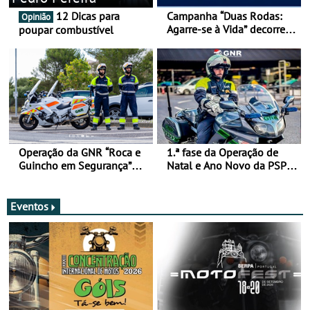
12 Dicas para
Campanha “Duas Rodas:
Opinião
Agarre-se à Vida” decorre
poupar combustível
de 17 a 23 de março
Operação da GNR “Roca e
1.ª fase da Operação de
Guincho em Segurança”
Natal e Ano Novo da PSP e
com resultados que
GNR menos trágica
merecem reflexão
Eventos