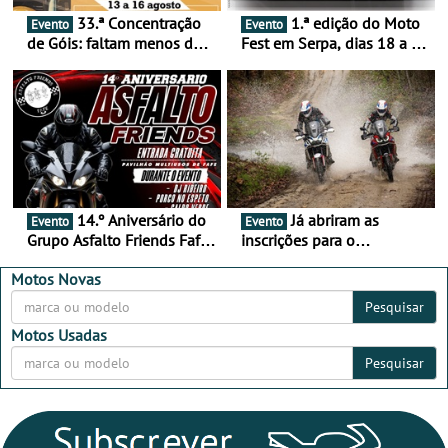
33.ª Concentração
1.ª edição do Moto
Evento
Evento
de Góis: faltam menos de
Fest em Serpa, dias 18 a 20
duas semanas! - De 13 a
de setembro - A cultura das
16 de agosto
duas rodas invade o Baixo
Alentejo
14.º Aniversário do
Já abriram as
Evento
Evento
Grupo Asfalto Friends Fafe,
inscrições para o
dia 26 de setembro de
MotorBeach Rally Raid
2026
2026
Motos Novas
Pesquisar
Motos Usadas
Pesquisar