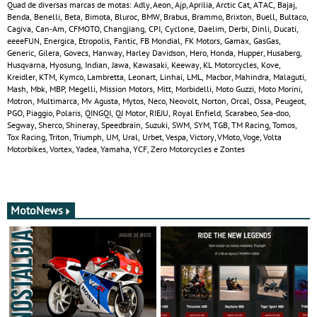
Quad de diversas marcas de motas: Adly, Aeon, Ajp, Aprilia, Arctic Cat, ATAC, Bajaj,
Benda, Benelli, Beta, Bimota, Bluroc, BMW, Brabus, Brammo, Brixton, Buell, Bultaco,
Cagiva, Can‑Am, CFMOTO, Changjiang, CPI, Cyclone, Daelim, Derbi, Dinli, Ducati,
eeeeFUN, Energica, Etropolis, Fantic, FB Mondial, FK Motors, Gamax, GasGas,
Generic, Gilera, Govecs, Hanway, Harley Davidson, Hero, Honda, Hupper, Husaberg,
Husqvarna, Hyosung, Indian, Jawa, Kawasaki, Keeway, KL Motorcycles, Kove,
Kreidler, KTM, Kymco, Lambretta, Leonart, Linhai, LML, Macbor, Mahindra, Malaguti,
Mash, Mbk, MBP, Megelli, Mission Motors, Mitt, Morbidelli, Moto Guzzi, Moto Morini,
Motron, Multimarca, Mv Agusta, Mytos, Neco, Neovolt, Norton, Orcal, Ossa, Peugeot,
PGO, Piaggio, Polaris, QINGQI, QJ Motor, RIEJU, Royal Enfield, Scarabeo, Sea-doo,
Segway, Sherco, Shineray, Speedbrain, Suzuki, SWM, SYM, TGB, TM Racing, Tomos,
Tox Racing, Triton, Triumph, UM, Ural, Urbet, Vespa, Victory, VMoto, Voge, Volta
Motorbikes, Vortex, Yadea, Yamaha, YCF, Zero Motorcycles e Zontes
MotoNews