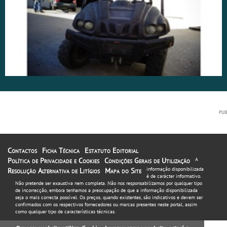
Contactos
Ficha Técnica
Estatuto Editorial
Política de Privacidade e Cookies
Condições Gerais de Utilização
A
informação disponibilizada
Resolução Alternativa de Litígios
Mapa do Site
é de carácter informativo.
Não pretende ser exaustiva nem completa. Não nos responsabilizamos por qualquer tipo
de incorrecção, embora tenhamos a preocupação de que a informação disponibilizada
seja o mais correcta possível. Os preços, quando existentes, são indicativos e devem ser
confirmados com os respectivos fornecedores ou marcas presentes neste portal, assim
como qualquer tipo de características técnicas.