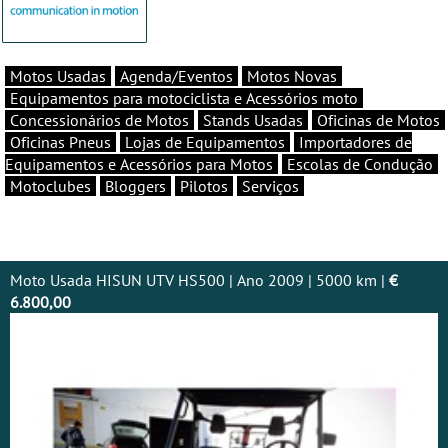
Motos Usadas
Agenda/Eventos
Motos Novas
Equipamentos para motociclista e Acessórios moto
Concessionários de Motos
Stands Usadas
Oficinas de Motos
Oficinas Pneus
Lojas de Equipamentos
Importadores de
Equipamentos e Acessórios para Motos
Escolas de Condução
Motoclubes
Bloggers
Pilotos
Serviços
Moto Usada HISUN UTV HS500 | Ano 2009 | 5000 km |
€
6.800,00