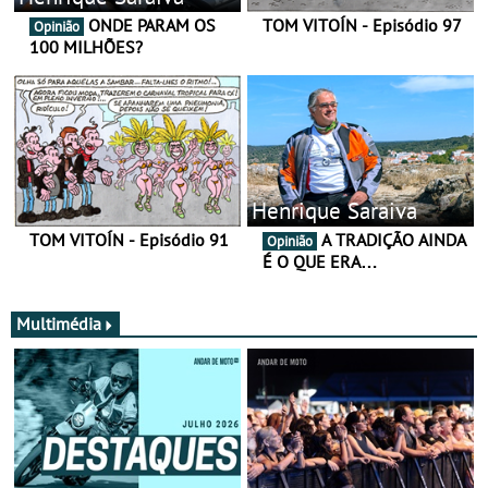
ONDE PARAM OS
TOM VITOÍN - Episódio 97
Opinião
100 MILHÕES?
Henrique Saraiva
TOM VITOÍN - Episódio 91
A TRADIÇÃO AINDA
Opinião
É O QUE ERA…
Multimédia