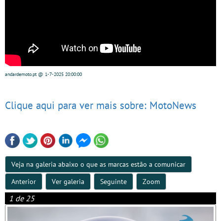
andardemoto.pt
@ 1-7-2025
20:00:00
Clique aqui para ver mais sobre: MotoNews
Veja na galeria abaixo o que as marcas estão a comunicar
Anterior
Ver galeria
Seguinte
Zoom
1 de 25