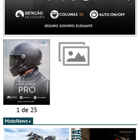
1 de 25
MotoNews