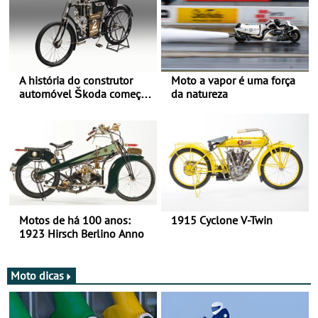
A história do construtor
Moto a vapor é uma força
automóvel Škoda começou
da natureza
há mais de 120 anos nas
duas rodas!
Motos de há 100 anos:
1915 Cyclone V-Twin
1923 Hirsch Berlino Anno
Moto dicas