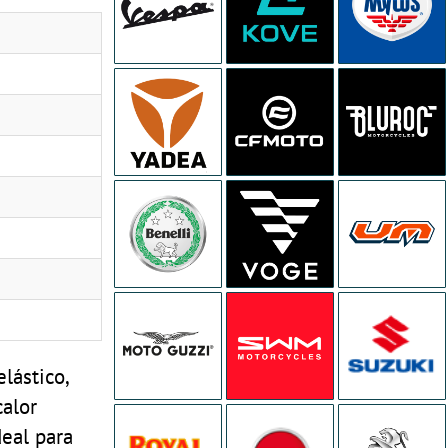
lástico,
calor
deal para