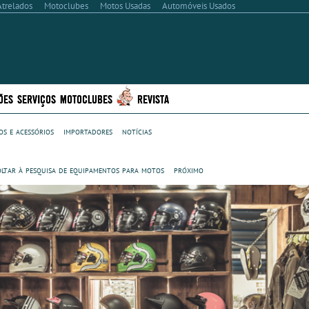
Atrelados
Motoclubes
Motos Usadas
Automóveis Usados
ÕES
SERVIÇOS
MOTOCLUBES
REVISTA
s e acessórios
importadores
notícias
oltar à pesquisa de equipamentos para motos
próximo