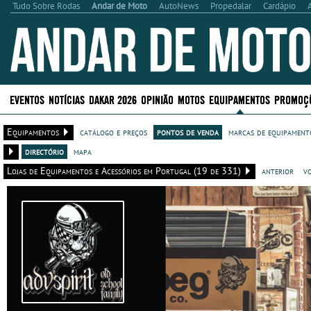
Tudo Sobre Rodas
Andar de Moto
AutoNews
Propedalar
Cardápio
EVENTOS
NOTÍCIAS
DAKAR 2026
OPINIÃO
MOTOS
EQUIPAMENTOS
PROMOÇ
Equipamentos
catálogo e preços
pontos de venda
marcas de equipamento
directório
mapa
Lojas de Equipamentos e Acessórios em Portugal (19 de 331)
anterior
v