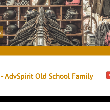
y
 - AdvSpirit Old School Family