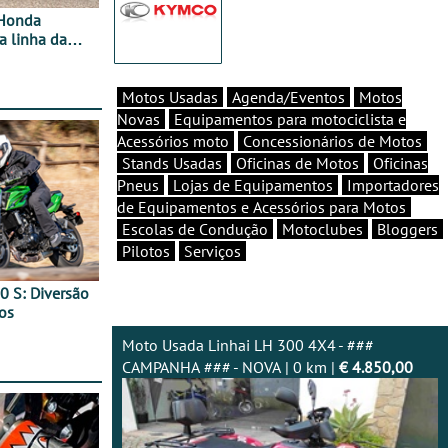
 Honda
 linha da
ara ganhar
Motos Usadas
Agenda/Eventos
Motos
Novas
Equipamentos para motociclista e
Acessórios moto
Concessionários de Motos
Stands Usadas
Oficinas de Motos
Oficinas
Pneus
Lojas de Equipamentos
Importadores
de Equipamentos e Acessórios para Motos
Escolas de Condução
Motoclubes
Bloggers
Pilotos
Serviços
0 S: Diversão
os
Moto Usada Linhai LH 300 4X4 - ###
CAMPANHA ### - NOVA | 0 km |
€ 4.850,00