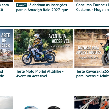
a com
Já abriram as inscrições
Concurso Europeu
Evento
26
Customs - Mugen na
para o Amazigh Raid 2027, que
frente, vote nela p
decorre em Marrocos, de 23 abril
a 1 maio - The ultimate
experience in Morocco
ad
Teste Moto Morini Alltrhike -
Teste Kawasaki Z65
 de
Aventura Acessível
para Jovens e Adult