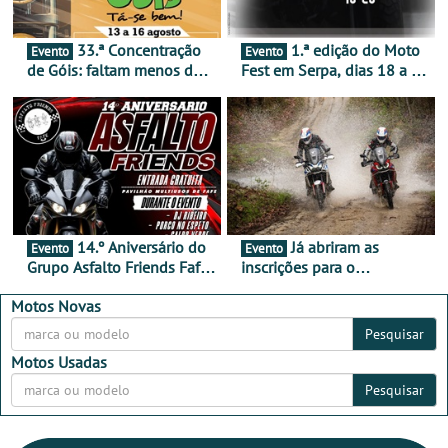
33.ª Concentração
1.ª edição do Moto
Evento
Evento
de Góis: faltam menos de
Fest em Serpa, dias 18 a 20
duas semanas! - De 13 a
de setembro - A cultura das
16 de agosto
duas rodas invade o Baixo
Alentejo
14.º Aniversário do
Já abriram as
Evento
Evento
Grupo Asfalto Friends Fafe,
inscrições para o
dia 26 de setembro de
MotorBeach Rally Raid
2026
2026
Motos Novas
Pesquisar
Motos Usadas
Pesquisar