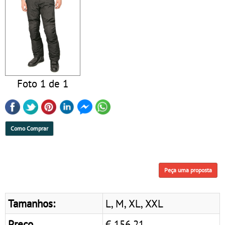
Foto 1 de 1
Como Comprar
Peça uma proposta
Tamanhos:
L, M, XL, XXL
Preço
€ 156,21