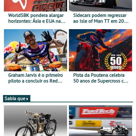
WorldSBK pondera alargar
Sidecars podem regressar
horizontes: Ásia e EUA na
ao Isle of Man TT em 2027
mira para 2027
após revisão de segurança
Graham Jarvis é o primeiro
Pista da Poutena celebra
piloto a concluir os Red
50 anos de Supercross com
Bull Romaniacs numa
jornada dupla, dias 1 e 2
moto elétrica
de agosto
Sabia que