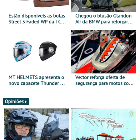
Estão disponíveis as botas
Chegou o blusão Glandon
Street 3 Faded WP da TCX
Air da BMW para reforçar
para utilização durante
oferta de equipamento de
todo o ano
verão
MT HELMETS apresenta o
Vector reforça oferta de
novo capacete Thunder 4 R
segurança para motos com
SV
nova gama de cadeados
JawX
Opiniões