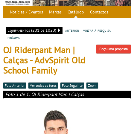
Notícias / Eventos
Marcas
Catálogo
Contactos
Equipamentos (201 de 1020)
anterior
voltar à pesquisa
próximo
OJ Riderpant Man |
Peça uma proposta
Calças - AdvSpirit Old
School Family
Foto Anterior
Ver todas as fotos
Foto Seguinte
Zoom
Foto 1 de 1: OJ Riderpant Man | Calças