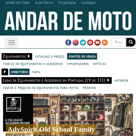
Andar de Moto
Auto News
Propedalar
Cardápio
Toggle
navigation
Equipamentos
catálogo e preços
pontos de venda
marcas de equipamentos e acessórios
importadores
notícias
directório
mapa
Lojas de Equipamentos e Acessórios em Portugal (19 de 331)
anterior
voltar à pesquisa de equipamentos para motos
próximo
AdvSpirit Old School Family