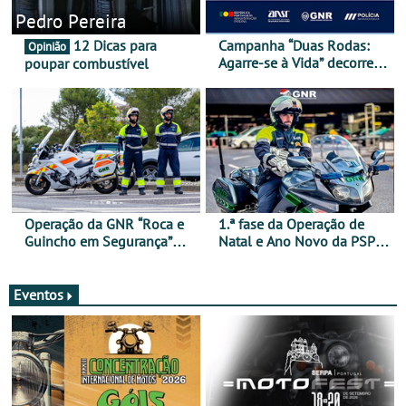
Pedro Pereira
12 Dicas para
Campanha “Duas Rodas:
Opinião
Agarre-se à Vida” decorre
poupar combustível
de 17 a 23 de março
Operação da GNR “Roca e
1.ª fase da Operação de
Guincho em Segurança”
Natal e Ano Novo da PSP e
com resultados que
GNR menos trágica
merecem reflexão
Eventos