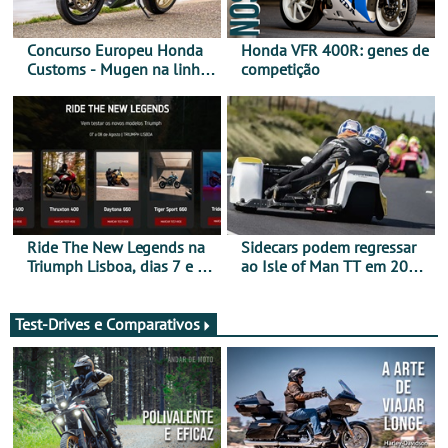
Concurso Europeu Honda
Honda VFR 400R: genes de
Customs - Mugen na linha
competição
da frente, vote nela para
ganhar
Ride The New Legends na
Sidecars podem regressar
Triumph Lisboa, dias 7 e 8
ao Isle of Man TT em 2027
de agosto
após revisão de segurança
Test-Drives e Comparativos