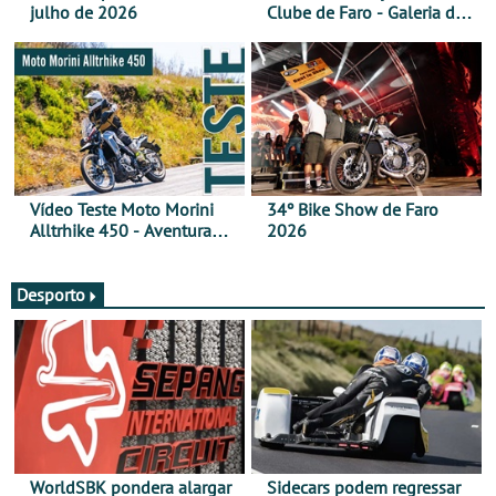
julho de 2026
Clube de Faro - Galeria de
fotos (sábado)
Vídeo Teste Moto Morini
34º Bike Show de Faro
Alltrhike 450 - Aventura
2026
Acessível
Desporto
WorldSBK pondera alargar
Sidecars podem regressar