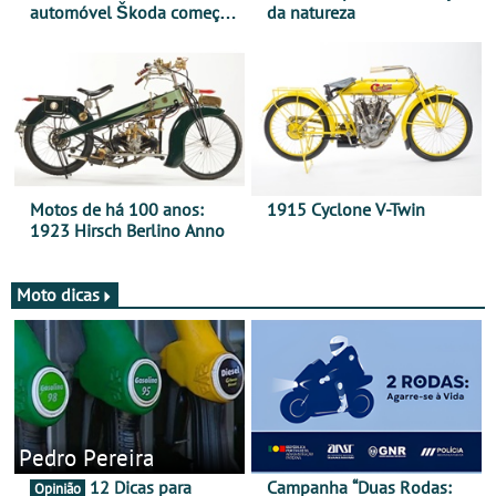
automóvel Škoda começou
da natureza
há mais de 120 anos nas
duas rodas!
Motos de há 100 anos:
1915 Cyclone V-Twin
1923 Hirsch Berlino Anno
Moto dicas
Pedro Pereira
12 Dicas para
Campanha “Duas Rodas:
Opinião