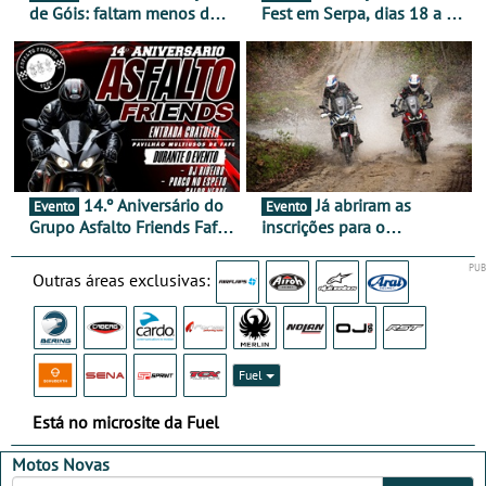
de Góis: faltam menos de
Fest em Serpa, dias 18 a 20
duas semanas! - De 13 a
de setembro - A cultura das
16 de agosto
duas rodas invade o Baixo
Alentejo
14.º Aniversário do
Já abriram as
Evento
Evento
Grupo Asfalto Friends Fafe,
inscrições para o
dia 26 de setembro de
MotorBeach Rally Raid
2026
2026
Outras áreas exclusivas:
Fuel
Está no microsite da Fuel
Motos Novas