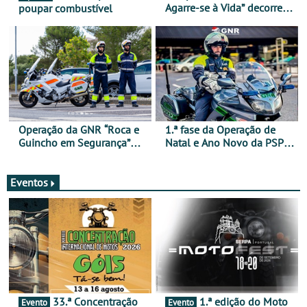
Agarre-se à Vida” decorre
poupar combustível
de 17 a 23 de março
Operação da GNR “Roca e
1.ª fase da Operação de
Guincho em Segurança”
Natal e Ano Novo da PSP e
com resultados que
GNR menos trágica
merecem reflexão
Eventos
33.ª Concentração
1.ª edição do Moto
Evento
Evento