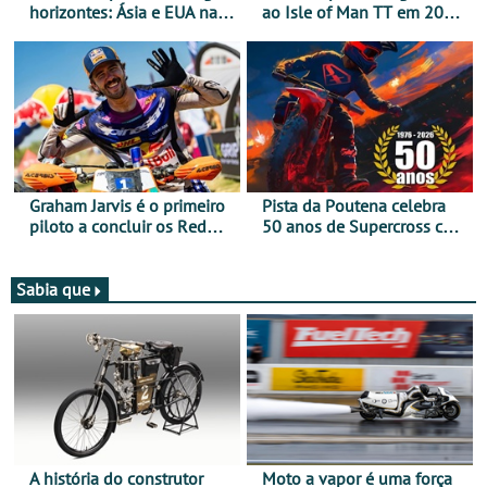
horizontes: Ásia e EUA na
ao Isle of Man TT em 2027
mira para 2027
após revisão de segurança
Graham Jarvis é o primeiro
Pista da Poutena celebra
piloto a concluir os Red
50 anos de Supercross com
Bull Romaniacs numa
jornada dupla, dias 1 e 2
moto elétrica
de agosto
Sabia que
A história do construtor
Moto a vapor é uma força