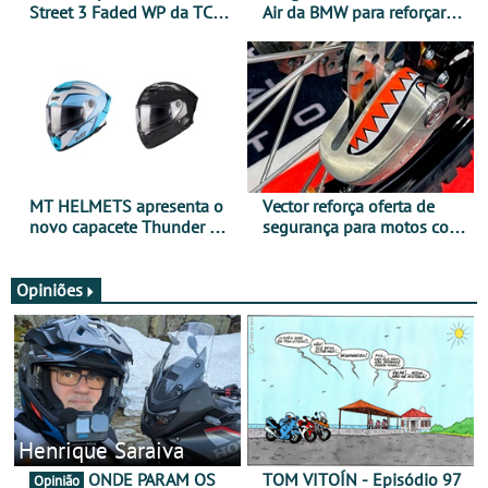
Street 3 Faded WP da TCX
Air da BMW para reforçar
para utilização durante
oferta de equipamento de
todo o ano
verão
MT HELMETS apresenta o
Vector reforça oferta de
novo capacete Thunder 4 R
segurança para motos com
SV
nova gama de cadeados
JawX
Opiniões
Henrique Saraiva
ONDE PARAM OS
TOM VITOÍN - Episódio 97
Opinião