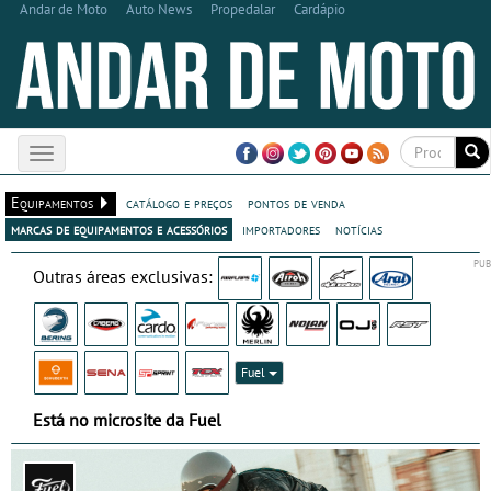
Andar de Moto
Auto News
Propedalar
Cardápio
Toggle
navigation
Equipamentos
catálogo e preços
pontos de venda
marcas de equipamentos e acessórios
importadores
notícias
Outras áreas exclusivas:
Fuel
Está no microsite da Fuel