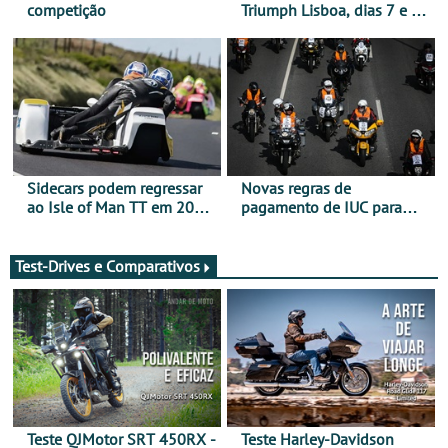
competição
Triumph Lisboa, dias 7 e 8
de agosto
Sidecars podem regressar
Novas regras de
ao Isle of Man TT em 2027
pagamento de IUC para
após revisão de segurança
2028 - Com ano de
transição em 2027
Test-Drives e Comparativos
Teste QJMotor SRT 450RX -
Teste Harley-Davidson