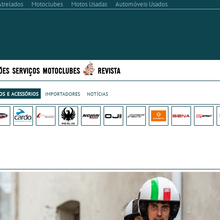
Atrelados
Motoclubes
Motos Usadas
Automóveis Usados
ÕES
SERVIÇOS
MOTOCLUBES
REVISTA
s e acessórios
importadores
notícias