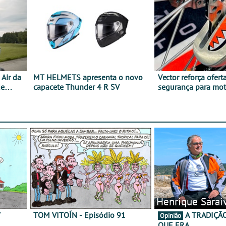
Air da
MT HELMETS apresenta o novo
Vector reforça ofert
de
capacete Thunder 4 R SV
segurança para mo
gama de cadeados
Henrique Sarai
7
TOM VITOÍN - Episódio 91
A TRADIÇÃO AINDA É O
Opinião
QUE ERA…