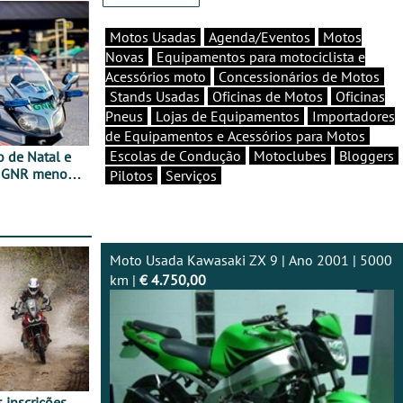
Motos Usadas
Agenda/Eventos
Motos
Novas
Equipamentos para motociclista e
Acessórios moto
Concessionários de Motos
Stands Usadas
Oficinas de Motos
Oficinas
Pneus
Lojas de Equipamentos
Importadores
de Equipamentos e Acessórios para Motos
Escolas de Condução
Motoclubes
Bloggers
o de Natal e
e GNR menos
Pilotos
Serviços
Moto Usada Kawasaki ZX 9 | Ano 2001 | 5000
km |
€ 4.750,00