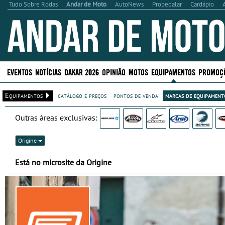
Tudo Sobre Rodas
Andar de Moto
AutoNews
Propedalar
Cardápio
EVENTOS
NOTÍCIAS
DAKAR 2026
OPINIÃO
MOTOS
EQUIPAMENTOS
PROMOÇ
Equipamentos
catálogo e preços
pontos de venda
marcas de equipamento
Outras áreas exclusivas:
Origine
Está no microsite da Origine