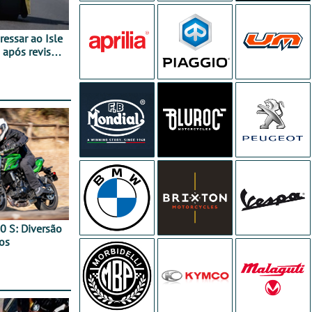
essar ao Isle
após revisão
0 S: Diversão
os