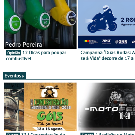
Pedro Pereira
12 Dicas para poupar
Campanha “Duas Rodas: A
Opinião
se à Vida” decorre de 17 a
combustível
março
Eventos
33.ª Concentração de
1.ª edição do Moto Fest