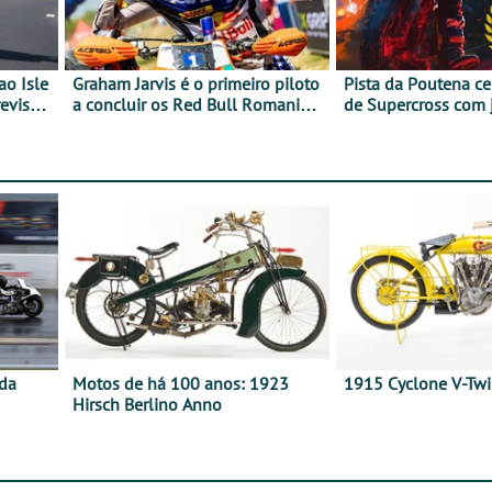
ao Isle
Graham Jarvis é o primeiro piloto
Pista da Poutena c
evisão
a concluir os Red Bull Romaniacs
de Supercross com 
numa moto elétrica
dupla, dias 1 e 2 d
 da
Motos de há 100 anos: 1923
1915 Cyclone V-Tw
Hirsch Berlino Anno