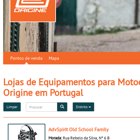
Pontos de venda
Mapa
Lojas de Equipamentos para Motoc
Origine em Portugal
Limpar
Distrito
AdvSpirit Old School Family
Morada:
Rua Rebelo da Silva, Nº 6 B