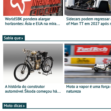
WorldSBK pondera alargar
Sidecars podem regressar 
horizontes: Ásia e EUA na mira
of Man TT em 2027 após r
para 2027
de segurança
Sabia que
A história do construtor
Moto a vapor é uma força
automóvel Škoda começou há
natureza
mais de 120 anos nas duas
rodas!
Moto dicas