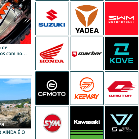
a de
tos com nova
 JawX
va