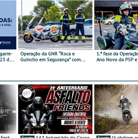
garre-
Operação da GNR “Roca e
1.ª fase da Operaçã
 23 de
Guincho em Segurança” com
Ano Novo da PSP 
resultados que merecem reflexão
trágica
14.º Aniversário do Grupo
Já abriram as inscrições