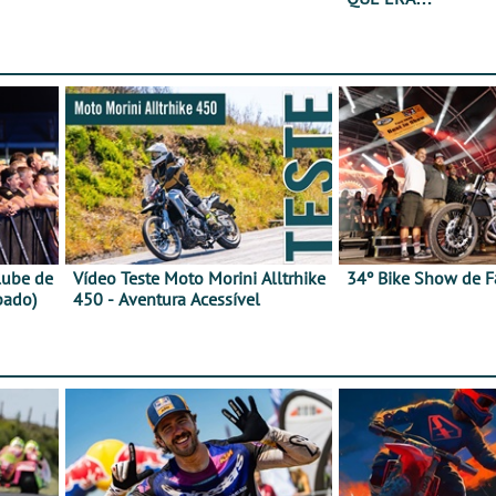
lube de
Vídeo Teste Moto Morini Alltrhike
34º Bike Show de F
bado)
450 - Aventura Acessível