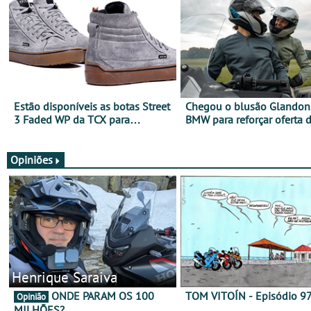
Estão disponíveis as botas Street
Chegou o blusão Glandon 
3 Faded WP da TCX para
BMW para reforçar oferta 
utilização durante todo o ano
equipamento de verão
Opiniões
Henrique Saraiva
ONDE PARAM OS 100
TOM VITOÍN - Episódio 9
Opinião
MILHÕES?