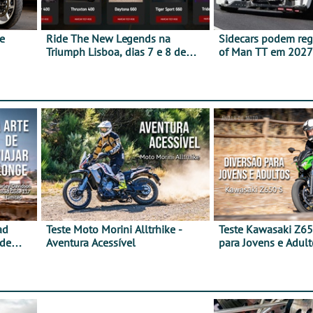
e
Ride The New Legends na
Sidecars podem regr
Triumph Lisboa, dias 7 e 8 de
of Man TT em 2027 
agosto
de segurança
ad
Teste Moto Morini Alltrhike -
Teste Kawasaki Z65
 de
Aventura Acessível
para Jovens e Adult