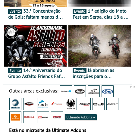
33.ª Concentração
1.ª edição do Moto
Evento
Evento
de Góis: faltam menos de
Fest em Serpa, dias 18 a 20
duas semanas! - De 13 a
de setembro - A cultura das
16 de agosto
duas rodas invade o Baixo
Alentejo
14.º Aniversário do
Já abriram as
Evento
Evento
Grupo Asfalto Friends Fafe,
inscrições para o
dia 26 de setembro de
MotorBeach Rally Raid
2026
2026
Outras áreas exclusivas:
Ultimate Addons
Está no microsite da Ultimate Addons