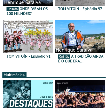
Henrique Saraiva
ONDE PARAM OS
TOM VITOÍN - Episódio 97
Opinião
100 MILHÕES?
Henrique Saraiva
TOM VITOÍN - Episódio 91
A TRADIÇÃO AINDA
Opinião
É O QUE ERA…
Multimédia