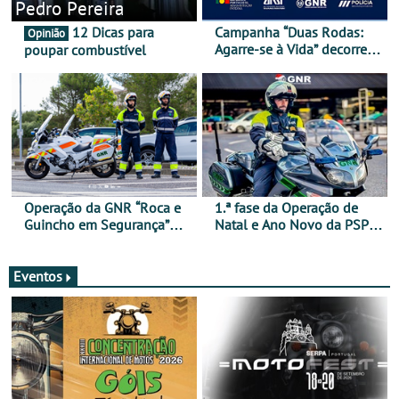
Pedro Pereira
12 Dicas para
Campanha “Duas Rodas:
Opinião
Agarre-se à Vida” decorre
poupar combustível
de 17 a 23 de março
Operação da GNR “Roca e
1.ª fase da Operação de
Guincho em Segurança”
Natal e Ano Novo da PSP e
com resultados que
GNR menos trágica
merecem reflexão
Eventos