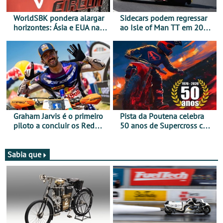
WorldSBK pondera alargar
Sidecars podem regressar
horizontes: Ásia e EUA na
ao Isle of Man TT em 2027
mira para 2027
após revisão de segurança
Graham Jarvis é o primeiro
Pista da Poutena celebra
piloto a concluir os Red
50 anos de Supercross com
Bull Romaniacs numa
jornada dupla, dias 1 e 2
moto elétrica
de agosto
Sabia que