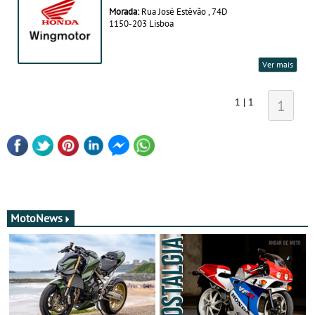
Morada:
Rua José Estêvão , 74D
1150-203 Lisboa
Ver mais
1 | 1
1
MotoNews