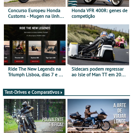
Concurso Europeu Honda
Honda VFR 400R: genes de
Customs - Mugen na linha
competição
da frente, vote nela para
ganhar
Ride The New Legends na
Sidecars podem regressar
Triumph Lisboa, dias 7 e 8
ao Isle of Man TT em 2027
de agosto
após revisão de segurança
Test-Drives e Comparativos