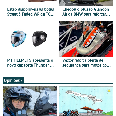
Estão disponíveis as botas
Chegou o blusão Glandon
Street 3 Faded WP da TCX
Air da BMW para reforçar
para utilização durante
oferta de equipamento de
todo o ano
verão
MT HELMETS apresenta o
Vector reforça oferta de
novo capacete Thunder 4 R
segurança para motos com
SV
nova gama de cadeados
JawX
Opiniões