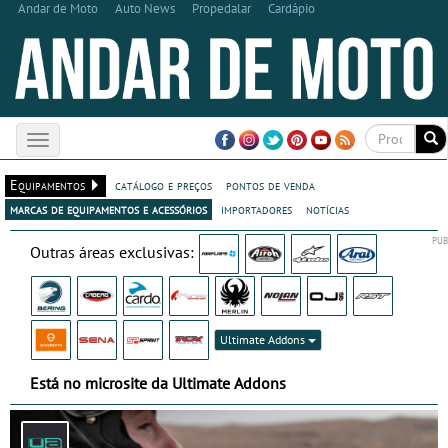
Andar de Moto
Auto News
Propedalar
Cardápio
Toggle
navigation
Equipamentos
catálogo e preços
pontos de venda
marcas de equipamentos e acessórios
importadores
notícias
Outras áreas exclusivas:
Ultimate Addons
Está no microsite da Ultimate Addons