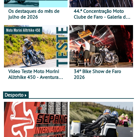
Os destaques do mês de
44.ª Concentração Moto
julho de 2026
Clube de Faro - Galeria de
fotos (sábado)
Vídeo Teste Moto Morini
34º Bike Show de Faro
Alltrhike 450 - Aventura
2026
Acessível
Desporto