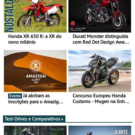
Honda XR 650 R: a XR do
Ducati Monster distinguida
novo milénio
com Red Dot Design Award
2026
Já abriram as
Concurso Europeu Honda
Evento
Customs - Mugen na linha
inscrições para o Amazigh
da frente, vote nela para
Raid 2027, que decorre em
ganhar
Marrocos, de 23 abril a 1
maio - The ultimate
Test-Drives e Comparativos
experience in Morocco