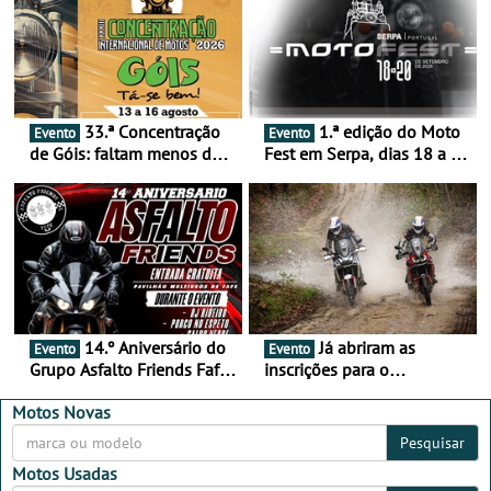
33.ª Concentração
1.ª edição do Moto
Evento
Evento
de Góis: faltam menos de
Fest em Serpa, dias 18 a 20
duas semanas! - De 13 a
de setembro - A cultura das
16 de agosto
duas rodas invade o Baixo
Alentejo
14.º Aniversário do
Já abriram as
Evento
Evento
Grupo Asfalto Friends Fafe,
inscrições para o
dia 26 de setembro de
MotorBeach Rally Raid
2026
2026
Motos Novas
Pesquisar
Motos Usadas