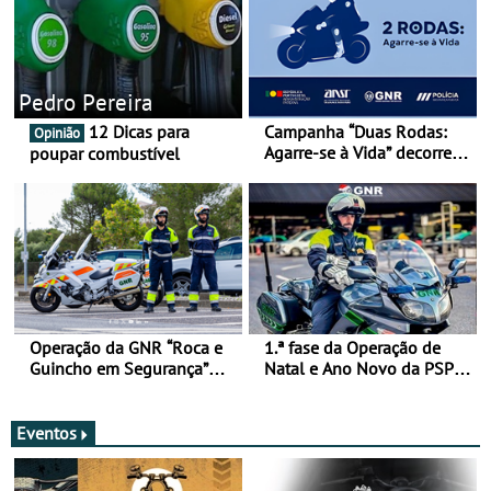
Pedro Pereira
12 Dicas para
Campanha “Duas Rodas:
Opinião
Agarre-se à Vida” decorre
poupar combustível
de 17 a 23 de março
Operação da GNR “Roca e
1.ª fase da Operação de
Guincho em Segurança”
Natal e Ano Novo da PSP e
com resultados que
GNR menos trágica
merecem reflexão
Eventos