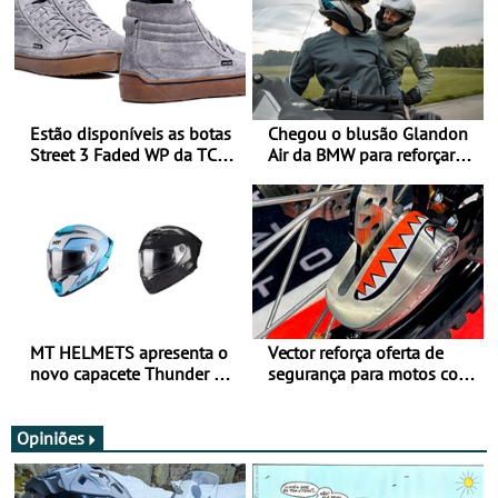
Estão disponíveis as botas
Chegou o blusão Glandon
Street 3 Faded WP da TCX
Air da BMW para reforçar
para utilização durante
oferta de equipamento de
todo o ano
verão
MT HELMETS apresenta o
Vector reforça oferta de
novo capacete Thunder 4 R
segurança para motos com
SV
nova gama de cadeados
JawX
Opiniões