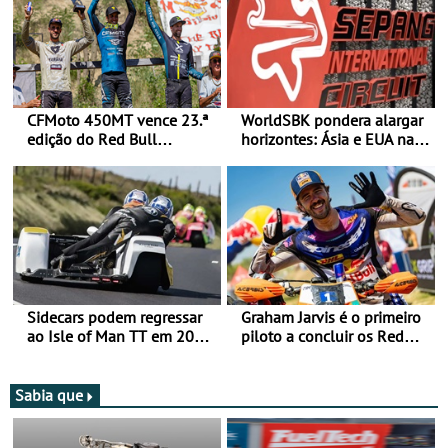
CFMoto 450MT vence 23.ª
WorldSBK pondera alargar
edição do Red Bull
horizontes: Ásia e EUA na
Romaniacs nas 3
mira para 2027
Categorias Adventure -
Vitória na Ultimate, Core e
Lite
Sidecars podem regressar
Graham Jarvis é o primeiro
ao Isle of Man TT em 2027
piloto a concluir os Red
após revisão de segurança
Bull Romaniacs numa
moto elétrica
Sabia que