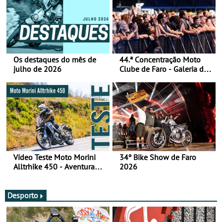
Os destaques do mês de
44.ª Concentração Moto
julho de 2026
Clube de Faro - Galeria de
fotos (sábado)
Vídeo Teste Moto Morini
34º Bike Show de Faro
Alltrhike 450 - Aventura
2026
Acessível
Desporto