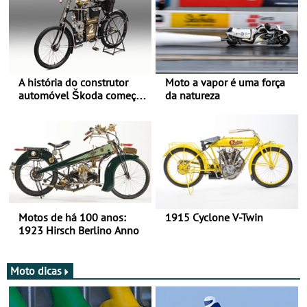
A história do construtor
Moto a vapor é uma força
automóvel Škoda começou
da natureza
há mais de 120 anos nas
duas rodas!
Motos de há 100 anos:
1915 Cyclone V-Twin
1923 Hirsch Berlino Anno
Moto dicas