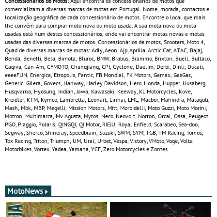
Concessionários de Motos:
Aqui encontra os concessionários de motos que
comercializam a diversas marcas de motas em Portugal. Nome, morada, contactos e
localização geográfica de cada concessionário de motos. Encontre o local que mais
lhe convém para comprar moto nova ou moto usada. A sua mota nova ou mota
usadas está num destes concessionários, onde vai encontrar motas novas e motas
usadas das diversas marcas de motos. Concessionários de motos, Scooters, Moto 4,
Quad de diversas marcas de motas: Adly, Aeon, Ajp, Aprilia, Arctic Cat, ATAC, Bajaj,
Benda, Benelli, Beta, Bimota, Bluroc, BMW, Brabus, Brammo, Brixton, Buell, Bultaco,
Cagiva, Can‑Am, CFMOTO, Changjiang, CPI, Cyclone, Daelim, Derbi, Dinli, Ducati,
eeeeFUN, Energica, Etropolis, Fantic, FB Mondial, FK Motors, Gamax, GasGas,
Generic, Gilera, Govecs, Hanway, Harley Davidson, Hero, Honda, Hupper, Husaberg,
Husqvarna, Hyosung, Indian, Jawa, Kawasaki, Keeway, KL Motorcycles, Kove,
Kreidler, KTM, Kymco, Lambretta, Leonart, Linhai, LML, Macbor, Mahindra, Malaguti,
Mash, Mbk, MBP, Megelli, Mission Motors, Mitt, Morbidelli, Moto Guzzi, Moto Morini,
Motron, Multimarca, Mv Agusta, Mytos, Neco, Neovolt, Norton, Orcal, Ossa, Peugeot,
PGO, Piaggio, Polaris, QINGQI, QJ Motor, RIEJU, Royal Enfield, Scarabeo, Sea-doo,
Segway, Sherco, Shineray, Speedbrain, Suzuki, SWM, SYM, TGB, TM Racing, Tomos,
Tox Racing, Triton, Triumph, UM, Ural, Urbet, Vespa, Victory, VMoto, Voge, Volta
Motorbikes, Vortex, Yadea, Yamaha, YCF, Zero Motorcycles e Zontes
MotoNews