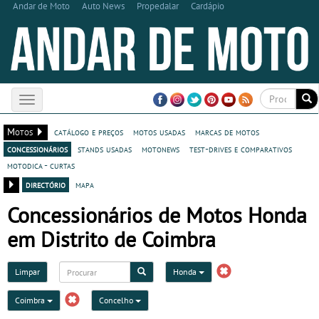
Andar de Moto
Auto News
Propedalar
Cardápio
Toggle
navigation
Motos
catálogo e preços
motos usadas
marcas de motos
concessionários
stands usadas
motonews
test-drives e comparativos
motodica - curtas
directório
mapa
Concessionários de Motos Honda
em Distrito de Coimbra
Limpar
Honda
Coimbra
Concelho