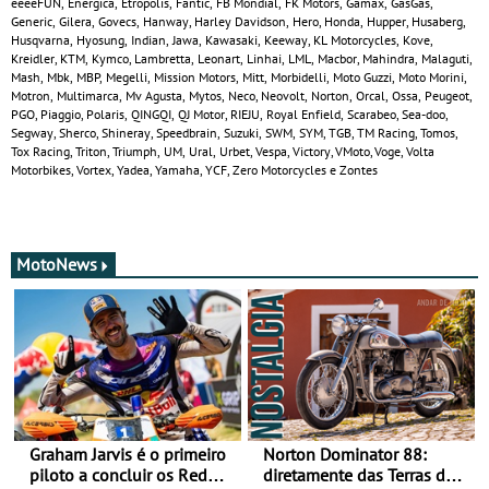
eeeeFUN, Energica, Etropolis, Fantic, FB Mondial, FK Motors, Gamax, GasGas,
Generic, Gilera, Govecs, Hanway, Harley Davidson, Hero, Honda, Hupper, Husaberg,
Husqvarna, Hyosung, Indian, Jawa, Kawasaki, Keeway, KL Motorcycles, Kove,
Kreidler, KTM, Kymco, Lambretta, Leonart, Linhai, LML, Macbor, Mahindra, Malaguti,
Mash, Mbk, MBP, Megelli, Mission Motors, Mitt, Morbidelli, Moto Guzzi, Moto Morini,
Motron, Multimarca, Mv Agusta, Mytos, Neco, Neovolt, Norton, Orcal, Ossa, Peugeot,
PGO, Piaggio, Polaris, QINGQI, QJ Motor, RIEJU, Royal Enfield, Scarabeo, Sea-doo,
Segway, Sherco, Shineray, Speedbrain, Suzuki, SWM, SYM, TGB, TM Racing, Tomos,
Tox Racing, Triton, Triumph, UM, Ural, Urbet, Vespa, Victory, VMoto, Voge, Volta
Motorbikes, Vortex, Yadea, Yamaha, YCF, Zero Motorcycles e Zontes
MotoNews
Graham Jarvis é o primeiro
Norton Dominator 88:
piloto a concluir os Red
diretamente das Terras de