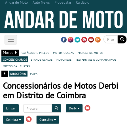
Andar de Moto
Auto News
Propedalar
Cardápio
Toggle
navigation
Motos
catálogo e preços
motos usadas
marcas de motos
concessionários
stands usadas
motonews
test-drives e comparativos
motodica - curtas
directório
mapa
Concessionários de Motos Derbi
em Distrito de Coimbra
Limpar
Derbi
Coimbra
Concelho