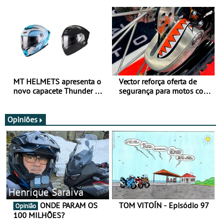
para utilização durante
oferta de equipamento de
todo o ano
verão
MT HELMETS apresenta o
Vector reforça oferta de
novo capacete Thunder 4 R
segurança para motos com
SV
nova gama de cadeados
JawX
Opiniões
Henrique Saraiva
ONDE PARAM OS
TOM VITOÍN - Episódio 97
Opinião
100 MILHÕES?