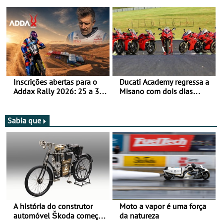
Bull Romaniacs numa
jornada dupla, dias 1 e 2
moto elétrica
de agosto
Inscrições abertas para o
Ducati Academy regressa a
Addax Rally 2026: 25 a 30
Misano com dois dias
de outubro - Proposta de
dedicados à condução em
participação com o Team
circuito - Dias 22 e 23 de
Bianchi Prata
setembro, no Misano World
Sabia que
Circuit
A história do construtor
Moto a vapor é uma força
automóvel Škoda começou
da natureza