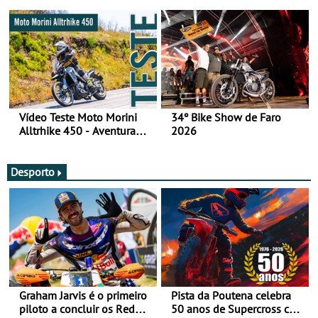
fotos (sábado)
Vídeo Teste Moto Morini
34º Bike Show de Faro
Alltrhike 450 - Aventura
2026
Acessível
Desporto
Graham Jarvis é o primeiro
Pista da Poutena celebra
piloto a concluir os Red
50 anos de Supercross com