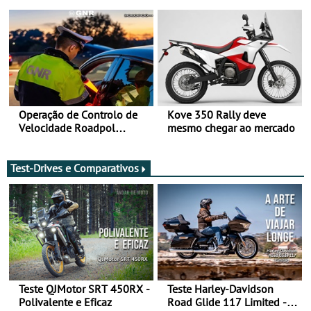
Bull Romaniacs numa
Sua Majestade
moto elétrica
Operação de Controlo de
Kove 350 Rally deve
Velocidade Roadpol
mesmo chegar ao mercado
decorre até 9 de agosto
Test-Drives e Comparativos
Teste QJMotor SRT 450RX -
Teste Harley-Davidson
Polivalente e Eficaz
Road Glide 117 Limited - A