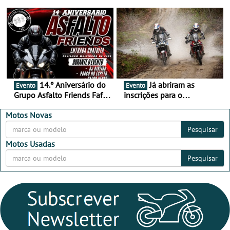
duas semanas! - De 13 a
de setembro - A cultura das
16 de agosto
duas rodas invade o Baixo
Alentejo
14.º Aniversário do
Já abriram as
Evento
Evento
Grupo Asfalto Friends Fafe,
inscrições para o
dia 26 de setembro de
MotorBeach Rally Raid
2026
2026
Motos Novas
Pesquisar
Motos Usadas
Pesquisar