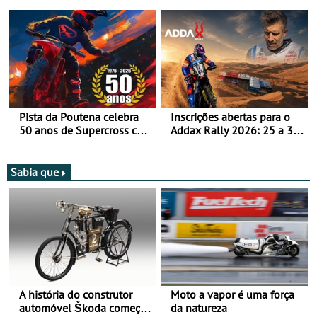
após revisão de segurança
Bull Romaniacs numa
moto elétrica
Pista da Poutena celebra
Inscrições abertas para o
50 anos de Supercross com
Addax Rally 2026: 25 a 30
jornada dupla, dias 1 e 2
de outubro - Proposta de
de agosto
participação com o Team
Bianchi Prata
Sabia que
A história do construtor
Moto a vapor é uma força
automóvel Škoda começou
da natureza