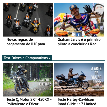
de agosto
após revisão de segurança
Novas regras de
Graham Jarvis é o primeiro
pagamento de IUC para
piloto a concluir os Red
2028 - Com ano de
Bull Romaniacs numa
transição em 2027
moto elétrica
Test-Drives e Comparativos
Teste QJMotor SRT 450RX -
Teste Harley-Davidson
Polivalente e Eficaz
Road Glide 117 Limited - A