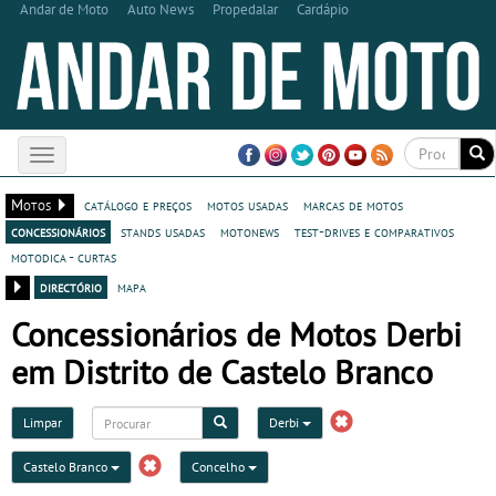
Andar de Moto
Auto News
Propedalar
Cardápio
Toggle
navigation
Motos
catálogo e preços
motos usadas
marcas de motos
concessionários
stands usadas
motonews
test-drives e comparativos
motodica - curtas
directório
mapa
Concessionários de Motos Derbi
em Distrito de Castelo Branco
Limpar
Derbi
Castelo Branco
Concelho