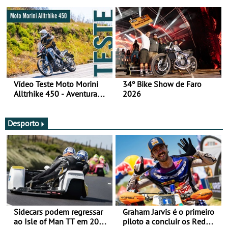
fotos (sábado)
Vídeo Teste Moto Morini
34º Bike Show de Faro
Alltrhike 450 - Aventura
2026
Acessível
Desporto
Sidecars podem regressar
Graham Jarvis é o primeiro
ao Isle of Man TT em 2027
piloto a concluir os Red