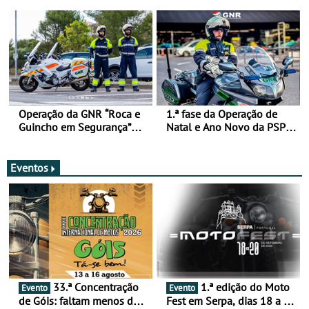
de 17 a 23 de março
Operação da GNR “Roca e
1.ª fase da Operação de
Guincho em Segurança”
Natal e Ano Novo da PSP e
com resultados que
GNR menos trágica
merecem reflexão
Eventos
33.ª Concentração
1.ª edição do Moto
Evento
Evento
de Góis: faltam menos de
Fest em Serpa, dias 18 a 20