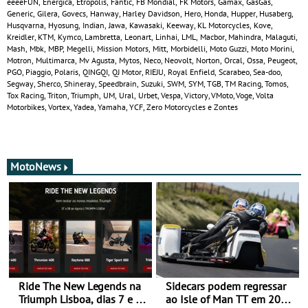
eeeeFUN, Energica, Etropolis, Fantic, FB Mondial, FK Motors, Gamax, GasGas,
Generic, Gilera, Govecs, Hanway, Harley Davidson, Hero, Honda, Hupper, Husaberg,
Husqvarna, Hyosung, Indian, Jawa, Kawasaki, Keeway, KL Motorcycles, Kove,
Kreidler, KTM, Kymco, Lambretta, Leonart, Linhai, LML, Macbor, Mahindra, Malaguti,
Mash, Mbk, MBP, Megelli, Mission Motors, Mitt, Morbidelli, Moto Guzzi, Moto Morini,
Motron, Multimarca, Mv Agusta, Mytos, Neco, Neovolt, Norton, Orcal, Ossa, Peugeot,
PGO, Piaggio, Polaris, QINGQI, QJ Motor, RIEJU, Royal Enfield, Scarabeo, Sea-doo,
Segway, Sherco, Shineray, Speedbrain, Suzuki, SWM, SYM, TGB, TM Racing, Tomos,
Tox Racing, Triton, Triumph, UM, Ural, Urbet, Vespa, Victory, VMoto, Voge, Volta
Motorbikes, Vortex, Yadea, Yamaha, YCF, Zero Motorcycles e Zontes
MotoNews
Ride The New Legends na
Sidecars podem regressar
Triumph Lisboa, dias 7 e 8
ao Isle of Man TT em 2027