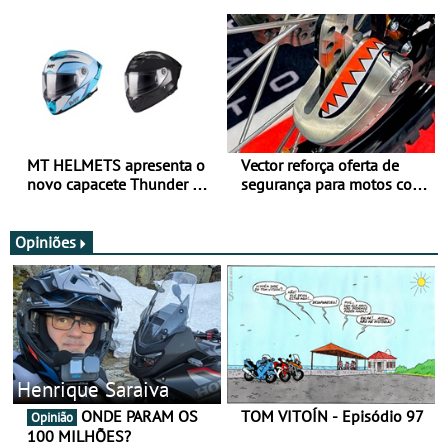
para utilização durante
oferta de equipamento de
todo o ano
verão
MT HELMETS apresenta o
Vector reforça oferta de
novo capacete Thunder 4 R
segurança para motos com
SV
nova gama de cadeados
JawX
Opiniões
Henrique Saraiva
ONDE PARAM OS
TOM VITOÍN - Episódio 97
Opinião
100 MILHÕES?