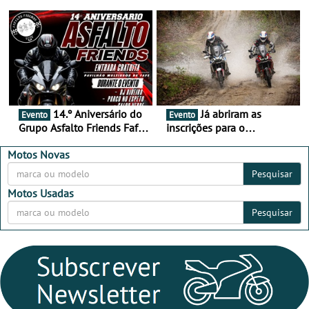
duas semanas! - De 13 a
de setembro - A cultura das
16 de agosto
duas rodas invade o Baixo
Alentejo
14.º Aniversário do
Já abriram as
Evento
Evento
Grupo Asfalto Friends Fafe,
inscrições para o
dia 26 de setembro de
MotorBeach Rally Raid
2026
2026
Motos Novas
Pesquisar
Motos Usadas
Pesquisar