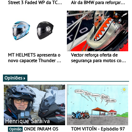
Street 3 Faded WP da TCX
Air da BMW para reforçar
para utilização durante
oferta de equipamento de
todo o ano
verão
MT HELMETS apresenta o
Vector reforça oferta de
novo capacete Thunder 4 R
segurança para motos com
SV
nova gama de cadeados
JawX
Opiniões
Henrique Saraiva
ONDE PARAM OS
TOM VITOÍN - Episódio 97
Opinião