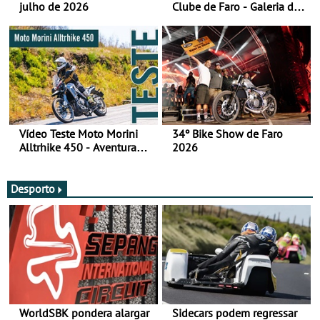
julho de 2026
Clube de Faro - Galeria de
fotos (sábado)
Vídeo Teste Moto Morini
34º Bike Show de Faro
Alltrhike 450 - Aventura
2026
Acessível
Desporto
WorldSBK pondera alargar
Sidecars podem regressar