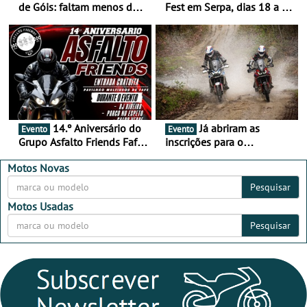
de Góis: faltam menos de
Fest em Serpa, dias 18 a 20
duas semanas! - De 13 a
de setembro - A cultura das
16 de agosto
duas rodas invade o Baixo
Alentejo
14.º Aniversário do
Já abriram as
Evento
Evento
Grupo Asfalto Friends Fafe,
inscrições para o
dia 26 de setembro de
MotorBeach Rally Raid
2026
2026
Motos Novas
Pesquisar
Motos Usadas
Pesquisar