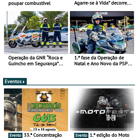
Agarre-se à Vida” decorre
poupar combustível
de 17 a 23 de março
Operação da GNR “Roca e
1.ª fase da Operação de
Guincho em Segurança”
Natal e Ano Novo da PSP e
com resultados que
GNR menos trágica
merecem reflexão
Eventos
33.ª Concentração
1.ª edição do Moto
Evento
Evento