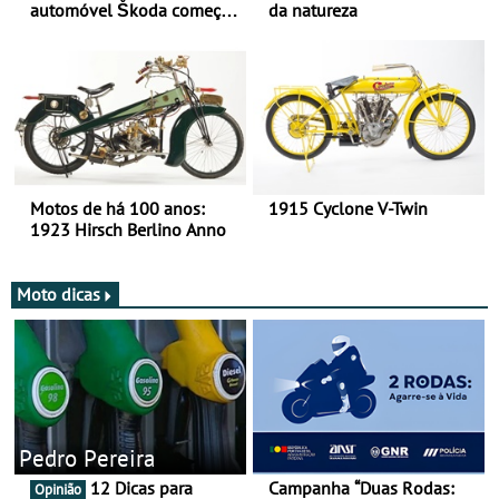
automóvel Škoda começou
da natureza
há mais de 120 anos nas
duas rodas!
Motos de há 100 anos:
1915 Cyclone V-Twin
1923 Hirsch Berlino Anno
Moto dicas
Pedro Pereira
12 Dicas para
Campanha “Duas Rodas:
Opinião