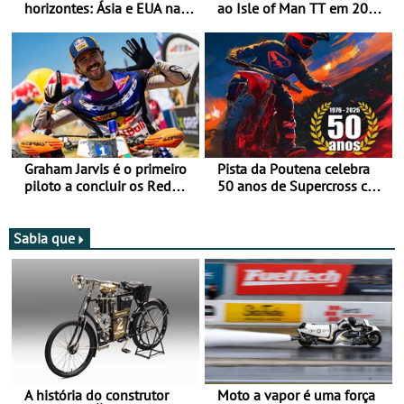
horizontes: Ásia e EUA na
ao Isle of Man TT em 2027
mira para 2027
após revisão de segurança
Graham Jarvis é o primeiro
Pista da Poutena celebra
piloto a concluir os Red
50 anos de Supercross com
Bull Romaniacs numa
jornada dupla, dias 1 e 2
moto elétrica
de agosto
Sabia que
A história do construtor
Moto a vapor é uma força