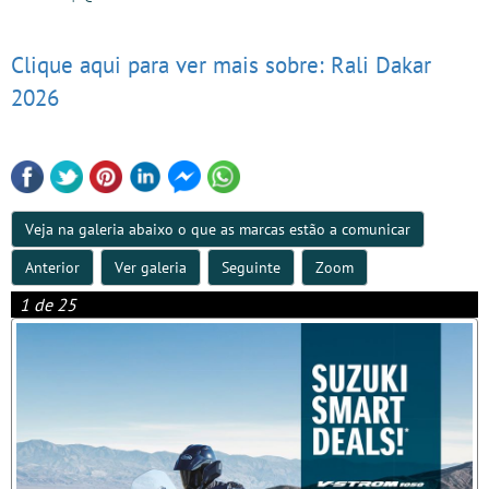
Clique aqui para ver mais sobre: Rali Dakar
2026
Veja na galeria abaixo o que as marcas estão a comunicar
Anterior
Ver galeria
Seguinte
Zoom
1 de 25