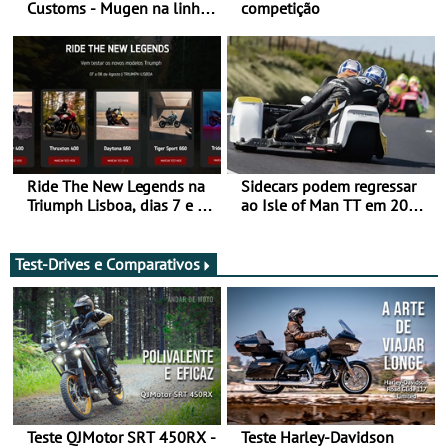
Customs - Mugen na linha
competição
da frente, vote nela para
ganhar
Ride The New Legends na
Sidecars podem regressar
Triumph Lisboa, dias 7 e 8
ao Isle of Man TT em 2027
de agosto
após revisão de segurança
Test-Drives e Comparativos
Teste QJMotor SRT 450RX -
Teste Harley-Davidson