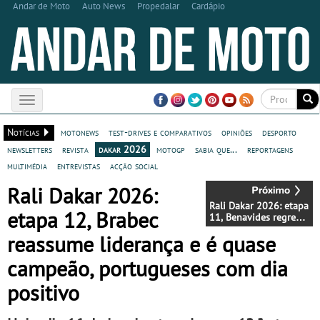
Andar de Moto
Auto News
Propedalar
Cardápio
Toggle
navigation
Notícias
motonews
test-drives e comparativos
opiniões
desporto
newsletters
revista
dakar 2026
motogp
sabia que...
reportagens
multimédia
entrevistas
acção social
Rali Dakar 2026:
Rali Dakar 2026: etapa
etapa 12, Brabec
11, Benavides regressa
à liderança e
reassume liderança e é quase
Boaventura termina
etapa em 7.º
campeão, portugueses com dia
positivo