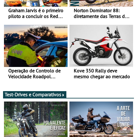
Graham Jarvis é o primeiro
Norton Dominator 88:
piloto a concluir os Red
diretamente das Terras de
Bull Romaniacs numa
Sua Majestade
moto elétrica
Operação de Controlo de
Kove 350 Rally deve
Velocidade Roadpol
mesmo chegar ao mercado
decorre até 9 de agosto
Test-Drives e Comparativos