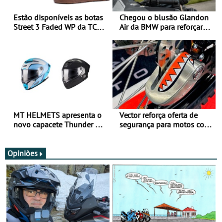
Estão disponíveis as botas
Chegou o blusão Glandon
Street 3 Faded WP da TCX
Air da BMW para reforçar
para utilização durante
oferta de equipamento de
todo o ano
verão
MT HELMETS apresenta o
Vector reforça oferta de
novo capacete Thunder 4 R
segurança para motos com
SV
nova gama de cadeados
JawX
Opiniões