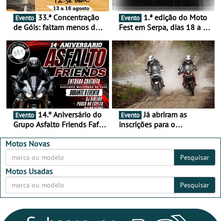
33.ª Concentração
1.ª edição do Moto
Evento
Evento
de Góis: faltam menos de
Fest em Serpa, dias 18 a 20
duas semanas! - De 13 a
de setembro - A cultura das
16 de agosto
duas rodas invade o Baixo
Alentejo
14.º Aniversário do
Já abriram as
Evento
Evento
Grupo Asfalto Friends Fafe,
inscrições para o
dia 26 de setembro de
MotorBeach Rally Raid
2026
2026
Motos Novas
Pesquisar
Motos Usadas
Pesquisar