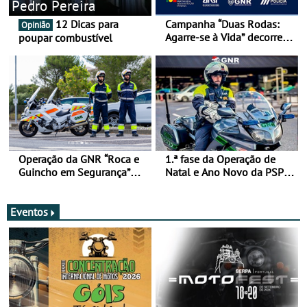
Pedro Pereira
12 Dicas para
Campanha “Duas Rodas:
Opinião
Agarre-se à Vida” decorre
poupar combustível
de 17 a 23 de março
Operação da GNR “Roca e
1.ª fase da Operação de
Guincho em Segurança”
Natal e Ano Novo da PSP e
com resultados que
GNR menos trágica
merecem reflexão
Eventos