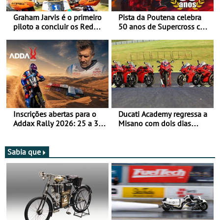
Graham Jarvis é o primeiro
Pista da Poutena celebra
piloto a concluir os Red
50 anos de Supercross com
Bull Romaniacs numa
jornada dupla, dias 1 e 2
moto elétrica
de agosto
Inscrições abertas para o
Ducati Academy regressa a
Addax Rally 2026: 25 a 30
Misano com dois dias
de outubro - Proposta de
dedicados à condução em
participação com o Team
circuito - Dias 22 e 23 de
Bianchi Prata
setembro, no Misano World
Sabia que
Circuit