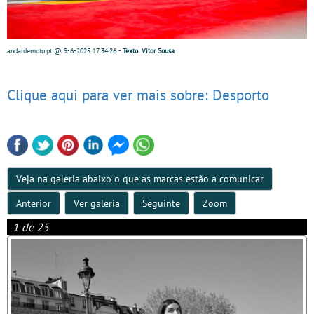
andardemoto.pt
@ 9-6-2025
17:34:26
-
Texto: Vitor Sousa
Clique aqui para ver mais sobre: Desporto
Veja na galeria abaixo o que as marcas estão a comunicar
Anterior
Ver galeria
Seguinte
Zoom
1 de 25