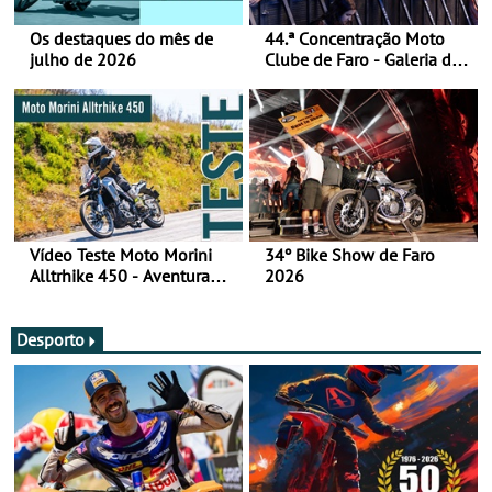
Os destaques do mês de
44.ª Concentração Moto
julho de 2026
Clube de Faro - Galeria de
fotos (sábado)
Vídeo Teste Moto Morini
34º Bike Show de Faro
Alltrhike 450 - Aventura
2026
Acessível
Desporto