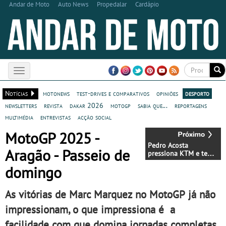
Andar de Moto
Auto News
Propedalar
Cardápio
Toggle
navigation
Notícias
motonews
test-drives e comparativos
opiniões
desporto
newsletters
revista
dakar 2026
motogp
sabia que...
reportagens
multimédia
entrevistas
acção social
MotoGP 2025 -
Pedro Acosta
Aragão - Passeio de
pressiona KTM e tem
Ducati na mira para
domingo
2026: "Não sou
paciente"
As vitórias de Marc Marquez no MotoGP já não
impressionam, o que impressiona é a
facilidade com que domina jornadas completas