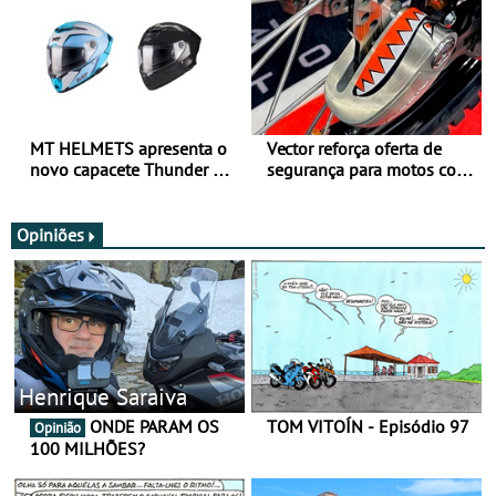
MT HELMETS apresenta o
Vector reforça oferta de
novo capacete Thunder 4 R
segurança para motos com
SV
nova gama de cadeados
JawX
Opiniões
Henrique Saraiva
ONDE PARAM OS
TOM VITOÍN - Episódio 97
Opinião
100 MILHÕES?