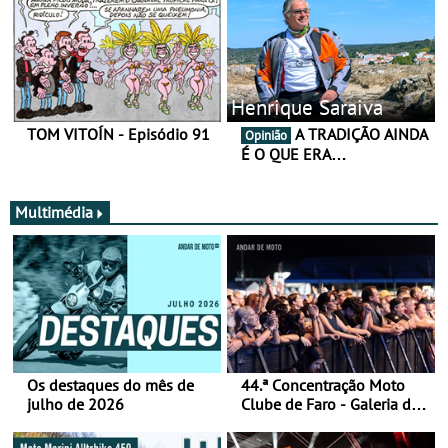
Henrique Saraiva
TOM VITOÍN - Episódio 91
A TRADIÇÃO AINDA
Opinião
É O QUE ERA…
Multimédia
Os destaques do mês de
44.ª Concentração Moto
julho de 2026
Clube de Faro - Galeria de
fotos (sábado)