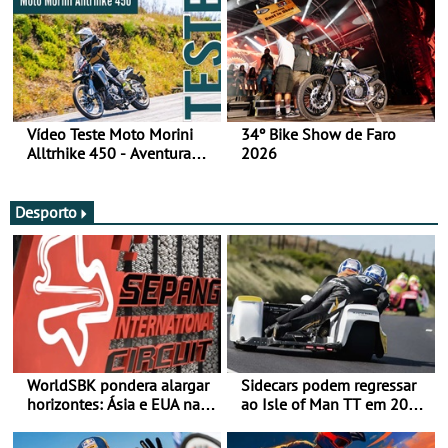
Vídeo Teste Moto Morini
34º Bike Show de Faro
Alltrhike 450 - Aventura
2026
Acessível
Desporto
WorldSBK pondera alargar
Sidecars podem regressar
horizontes: Ásia e EUA na
ao Isle of Man TT em 2027
mira para 2027
após revisão de segurança