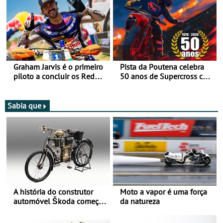
Graham Jarvis é o primeiro
Pista da Poutena celebra
piloto a concluir os Red
50 anos de Supercross com
Bull Romaniacs numa
jornada dupla, dias 1 e 2
moto elétrica
de agosto
Sabia que
A história do construtor
Moto a vapor é uma força
automóvel Škoda começou
da natureza
há mais de 120 anos nas
duas rodas!