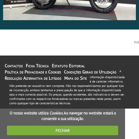
Contactos
Ficha Técnica
Estatuto Editorial
Política de Privacidade e Cookies
Condições Gerais de Utilização
A
informação disponibilizada
Resolução Alternativa de Litígios
Mapa do Site
é de carácter informativo.
Não pretende ser exaustiva nem completa. Não nos responsabilizamos por qualquer tipo
de incorrecção, embora tenhamos a preocupação de que a informação disponibilizada
seja o mais correcta possível. Os preços, quando existentes, são indicativos e devem ser
confirmados com os respectivos fornecedores ou marcas presentes neste portal, assim
como qualquer tipo de características técnicas.
O nosso website utiliza
Cookies
. Ao navegar no website estará a
consentir a sua utilização.
FECHAR