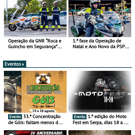
Operação da GNR “Roca e
1.ª fase da Operação de
Guincho em Segurança”
Natal e Ano Novo da PSP e
com resultados que
GNR menos trágica
merecem reflexão
Eventos
33.ª Concentração
1.ª edição do Moto
Evento
Evento
de Góis: faltam menos de
Fest em Serpa, dias 18 a 20
duas semanas! - De 13 a
de setembro - A cultura das
16 de agosto
duas rodas invade o Baixo