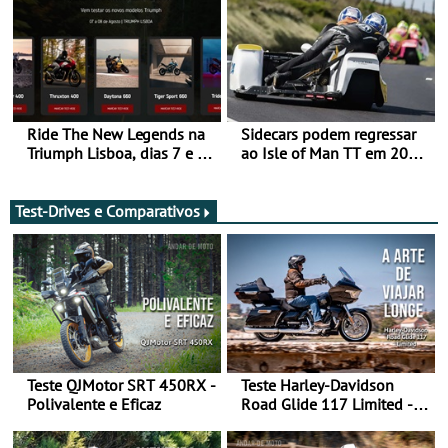
Ride The New Legends na
Sidecars podem regressar
Triumph Lisboa, dias 7 e 8
ao Isle of Man TT em 2027
de agosto
após revisão de segurança
Test-Drives e Comparativos
Teste QJMotor SRT 450RX -
Teste Harley-Davidson
Polivalente e Eficaz
Road Glide 117 Limited - A
Arte de Viajar Longe