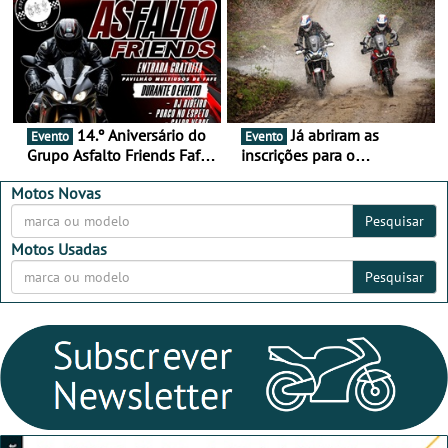
Alentejo
14.º Aniversário do
Já abriram as
Evento
Evento
Grupo Asfalto Friends Fafe,
inscrições para o
dia 26 de setembro de
MotorBeach Rally Raid
2026
2026
Motos Novas
Pesquisar
Motos Usadas
Pesquisar