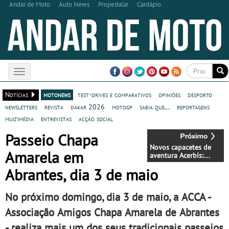
Andar de Moto
Auto News
Propedalar
Cardápio
Toggle
navigation
Notícias
motonews
test-drives e comparativos
opiniões
desporto
newsletters
revista
dakar 2026
motogp
sabia que...
reportagens
multimédia
entrevistas
acção social
Passeio Chapa
Novos capacetes de
Amarela em
aventura Acerbis:
Assault e Attack
Abrantes, dia 3 de maio
No próximo domingo, dia 3 de maio, a ACCA -
Associação Amigos Chapa Amarela de Abrantes
- realiza mais um dos seus tradicionais passeios