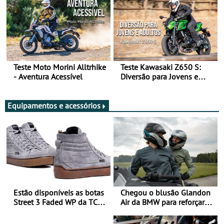
Teste Moto Morini Alltrhike
Teste Kawasaki Z650 S:
- Aventura Acessível
Diversão para Jovens e
Adultos
Equipamentos e acessórios
Estão disponíveis as botas
Chegou o blusão Glandon
Street 3 Faded WP da TCX
Air da BMW para reforçar
para utilização durante
oferta de equipamento de
todo o ano
verão