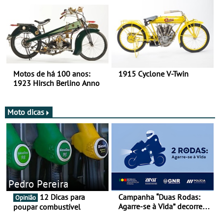
duas rodas!
Motos de há 100 anos:
1915 Cyclone V-Twin
1923 Hirsch Berlino Anno
Moto dicas
Pedro Pereira
12 Dicas para
Campanha “Duas Rodas:
Opinião
Agarre-se à Vida” decorre
poupar combustível
de 17 a 23 de março