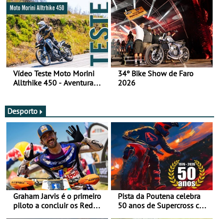
Vídeo Teste Moto Morini
34º Bike Show de Faro
Alltrhike 450 - Aventura
2026
Acessível
Desporto
Graham Jarvis é o primeiro
Pista da Poutena celebra
piloto a concluir os Red
50 anos de Supercross com
Bull Romaniacs numa
jornada dupla, dias 1 e 2