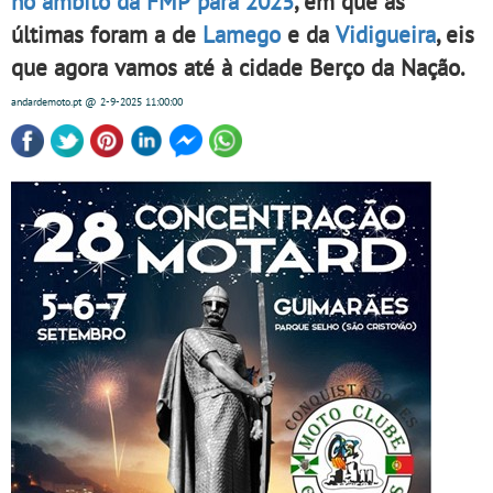
no âmbito da FMP para 2025
, em que as
últimas foram a de
Lamego
e da
Vidigueira
, eis
que agora vamos até à cidade Berço da Nação.
andardemoto.pt
@ 2-9-2025
11:00:00