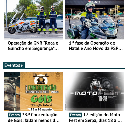
Operação da GNR “Roca e
1.ª fase da Operação de
Guincho em Segurança”
Natal e Ano Novo da PSP e
com resultados que
GNR menos trágica
merecem reflexão
Eventos
33.ª Concentração
1.ª edição do Moto
Evento
Evento
de Góis: faltam menos de
Fest em Serpa, dias 18 a 20
duas semanas! - De 13 a
de setembro - A cultura das