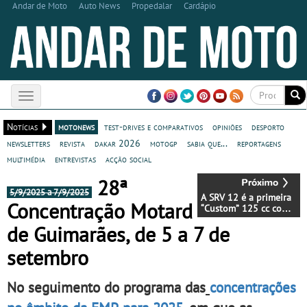
Andar de Moto
Auto News
Propedalar
Cardápio
Toggle
navigation
Notícias
motonews
test-drives e comparativos
opiniões
desporto
newsletters
revista
dakar 2026
motogp
sabia que...
reportagens
multimédia
entrevistas
acção social
28ª
5/9/2025 a 7/9/2025
A SRV 12 é a primeira
Concentração Motard
“Custom” 125 cc com
motor bicilíndrico em
de Guimarães, de 5 a 7 de
“V” da QJ Motor
setembro
No seguimento do programa das
concentrações