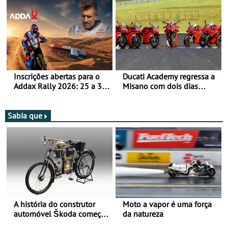
moto elétrica
de agosto
Inscrições abertas para o
Ducati Academy regressa a
Addax Rally 2026: 25 a 30
Misano com dois dias
de outubro - Proposta de
dedicados à condução em
participação com o Team
circuito - Dias 22 e 23 de
Bianchi Prata
setembro, no Misano World
Sabia que
Circuit
A história do construtor
Moto a vapor é uma força
automóvel Škoda começou
da natureza
há mais de 120 anos nas