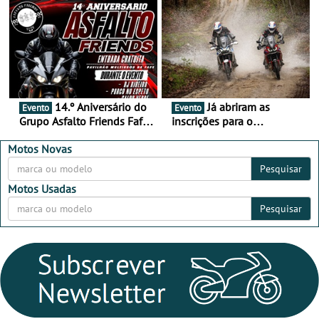
16 de agosto
duas rodas invade o Baixo
Alentejo
14.º Aniversário do
Já abriram as
Evento
Evento
Grupo Asfalto Friends Fafe,
inscrições para o
dia 26 de setembro de
MotorBeach Rally Raid
2026
2026
Motos Novas
Pesquisar
Motos Usadas
Pesquisar