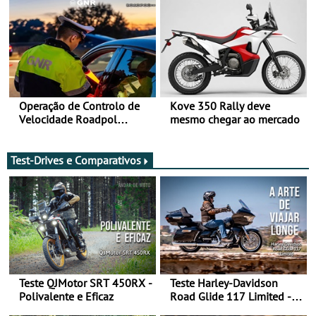
moto elétrica
Operação de Controlo de
Kove 350 Rally deve
Velocidade Roadpol
mesmo chegar ao mercado
decorre até 9 de agosto
Test-Drives e Comparativos
Teste QJMotor SRT 450RX -
Teste Harley-Davidson
Polivalente e Eficaz
Road Glide 117 Limited - A
Arte de Viajar Longe