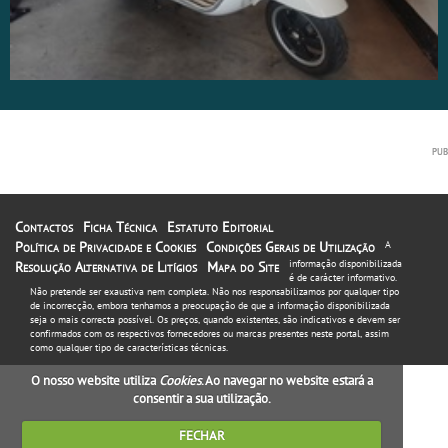
Contactos
Ficha Técnica
Estatuto Editorial
Política de Privacidade e Cookies
Condições Gerais de Utilização
A
informação disponibilizada
Resolução Alternativa de Litígios
Mapa do Site
é de carácter informativo.
Não pretende ser exaustiva nem completa. Não nos responsabilizamos por qualquer tipo
de incorrecção, embora tenhamos a preocupação de que a informação disponibilizada
seja o mais correcta possível. Os preços, quando existentes, são indicativos e devem ser
confirmados com os respectivos fornecedores ou marcas presentes neste portal, assim
como qualquer tipo de características técnicas.
O nosso website utiliza
Cookies
. Ao navegar no website estará a
consentir a sua utilização.
FECHAR