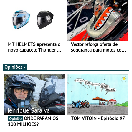
todo o ano
verão
MT HELMETS apresenta o
Vector reforça oferta de
novo capacete Thunder 4 R
segurança para motos com
SV
nova gama de cadeados
JawX
Opiniões
Henrique Saraiva
ONDE PARAM OS
TOM VITOÍN - Episódio 97
Opinião
100 MILHÕES?