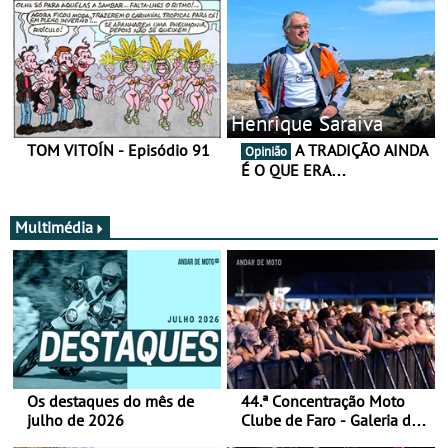
Henrique Saraiva
TOM VITOÍN - Episódio 91
A TRADIÇÃO AINDA
Opinião
É O QUE ERA…
Multimédia
Os destaques do mês de
44.ª Concentração Moto
julho de 2026
Clube de Faro - Galeria de
fotos (sábado)