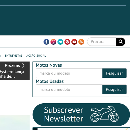
a
entrevistas
acção social
Motos Novas
Systems lança
Pesquisar
nha de
era com
Motos Usadas
tos em
Pesquisar
omunicadores
otociclistas