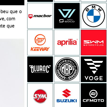
ebeu que o
eve, com
nte que