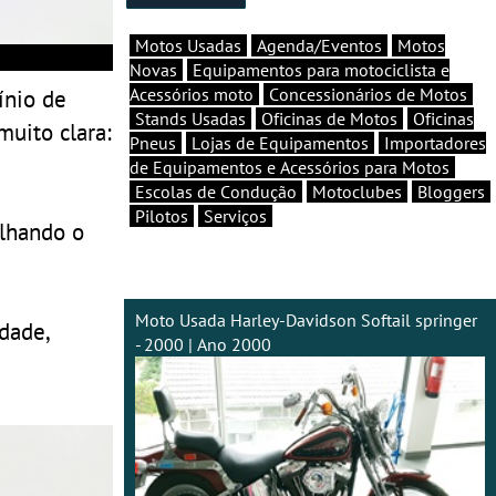
Motos Usadas
Agenda/Eventos
Motos
Novas
Equipamentos para motociclista e
ínio de
Acessórios moto
Concessionários de Motos
Stands Usadas
Oficinas de Motos
Oficinas
muito clara:
Pneus
Lojas de Equipamentos
Importadores
de Equipamentos e Acessórios para Motos
Escolas de Condução
Motoclubes
Bloggers
Pilotos
Serviços
lhando o
Moto Usada Harley-Davidson Softail springer
dade,
- 2000 | Ano 2000