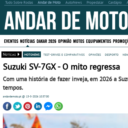
Tudo Sobre Rodas
Andar de Moto
AutoNews
Propedalar
Cardápio
EVENTOS
NOTÍCIAS
DAKAR 2026
OPINIÃO
MOTOS
EQUIPAMENTOS
PROMOÇ
Notícias
motonews
test-drives e comparativos
opiniões
desporto
new
Suzuki SV-7GX - O mito regressa
Com uma história de fazer inveja, em 2026 a Suzu
tempos.
andardemoto.pt
@ 13-5-2026
10:37:00