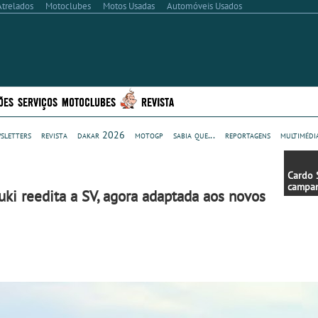
Atrelados
Motoclubes
Motos Usadas
Automóveis Usados
ÕES
SERVIÇOS
MOTOCLUBES
REVISTA
sletters
revista
dakar 2026
motogp
sabia que...
reportagens
multimédi
Cardo 
campa
ki reedita a SV, agora adaptada aos novos
primav
descon
interc
para m