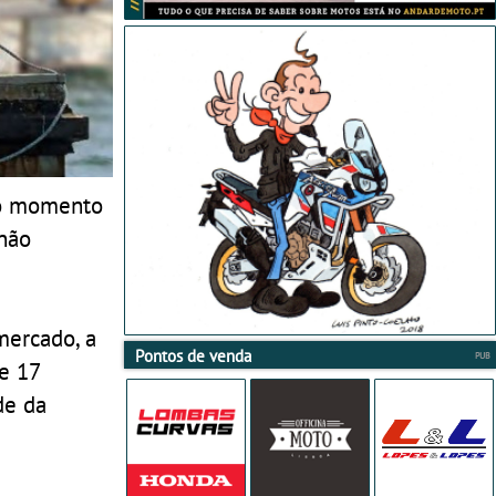
no momento
não
mercado, a
Pontos de venda
e 17
de da