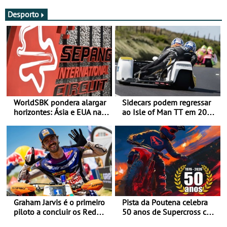
Desporto
WorldSBK pondera alargar
Sidecars podem regressar
horizontes: Ásia e EUA na
ao Isle of Man TT em 2027
mira para 2027
após revisão de segurança
Graham Jarvis é o primeiro
Pista da Poutena celebra
piloto a concluir os Red
50 anos de Supercross com
Bull Romaniacs numa
jornada dupla, dias 1 e 2