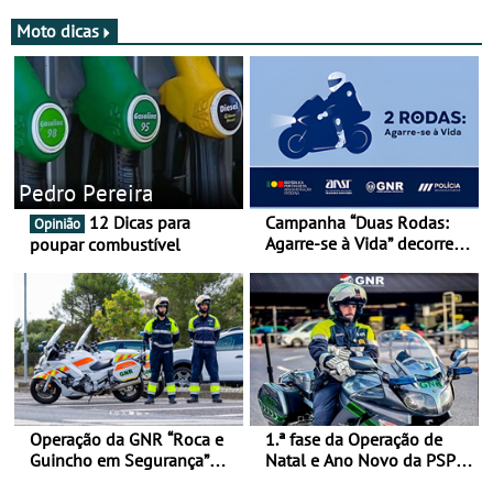
Moto dicas
Pedro Pereira
12 Dicas para
Campanha “Duas Rodas:
Opinião
Agarre-se à Vida” decorre
poupar combustível
de 17 a 23 de março
Operação da GNR “Roca e
1.ª fase da Operação de
Guincho em Segurança”
Natal e Ano Novo da PSP e
com resultados que
GNR menos trágica