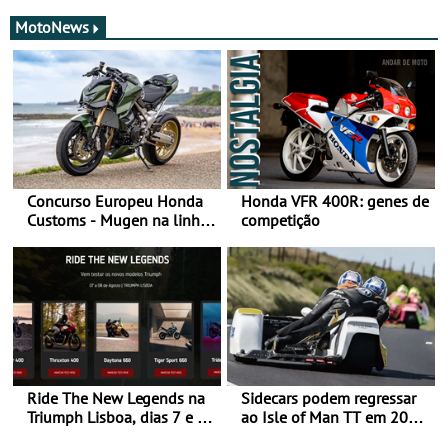
MotoNews
Concurso Europeu Honda
Honda VFR 400R: genes de
Customs - Mugen na linha
competição
da frente, vote nela para
ganhar
Ride The New Legends na
Sidecars podem regressar
Triumph Lisboa, dias 7 e 8
ao Isle of Man TT em 2027
de agosto
após revisão de segurança