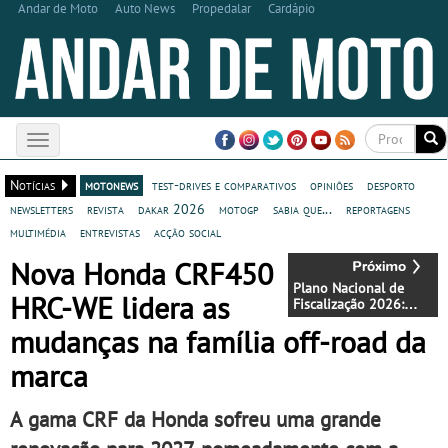
Andar de Moto
Auto News
Propedalar
Cardápio
Toggle
navigation
Notícias
motonews
test-drives e comparativos
opiniões
desporto
newsletters
revista
dakar 2026
motogp
sabia que...
reportagens
multimédia
entrevistas
acção social
Nova Honda CRF450
Plano Nacional de
HRC-WE lidera as
Fiscalização 2026:
balanço da 5.ª
mudanças na família off-road da
Campanha “duas rodas
─ agarre-se à vida”
marca
A gama CRF da Honda sofreu uma grande