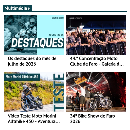
Multimédia
Os destaques do mês de
44.ª Concentração Moto
julho de 2026
Clube de Faro - Galeria de
fotos (sábado)
Vídeo Teste Moto Morini
34º Bike Show de Faro
Alltrhike 450 - Aventura
2026
Acessível