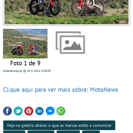
Foto 1 de 9
andardemoto.pt
@ 30-5-2026
15:00:00
Clique aqui para ver mais sobre: MotoNews
Veja na galeria abaixo o que as marcas estão a comunicar