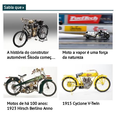
moto elétrica
de agosto
Sabia que
A história do construtor
Moto a vapor é uma força
automóvel Škoda começou
da natureza
há mais de 120 anos nas
duas rodas!
Motos de há 100 anos:
1915 Cyclone V-Twin
1923 Hirsch Berlino Anno