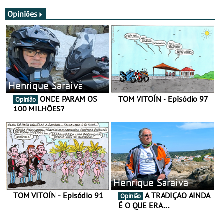
JawX
Opiniões
Henrique Saraiva
ONDE PARAM OS
TOM VITOÍN - Episódio 97
Opinião
100 MILHÕES?
Henrique Saraiva
TOM VITOÍN - Episódio 91
A TRADIÇÃO AINDA
Opinião
É O QUE ERA…