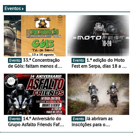
merecem reflexão
Eventos
33.ª Concentração
1.ª edição do Moto
Evento
Evento
de Góis: faltam menos de
Fest em Serpa, dias 18 a 20
duas semanas! - De 13 a
de setembro - A cultura das
16 de agosto
duas rodas invade o Baixo
Alentejo
14.º Aniversário do
Já abriram as
Evento
Evento
Grupo Asfalto Friends Fafe,
inscrições para o
dia 26 de setembro de
MotorBeach Rally Raid