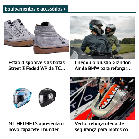
Equipamentos e acessórios
Estão disponíveis as botas
Chegou o blusão Glandon
Street 3 Faded WP da TCX
Air da BMW para reforçar
para utilização durante
oferta de equipamento de
todo o ano
verão
MT HELMETS apresenta o
Vector reforça oferta de
novo capacete Thunder 4 R
segurança para motos com
SV
nova gama de cadeados