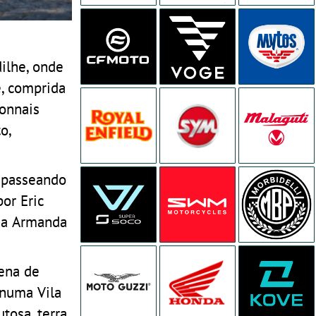
dilhe, onde
, comprida
onnais
o,
 passeando
or Eric
sa Armanda
zena de
 numa Vila
tosa, terra