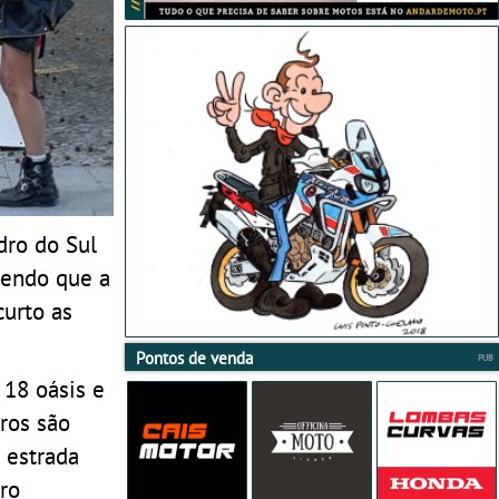
dro do Sul
sendo que a
curto as
Pontos de venda
 18 oásis e
ros são
 estrada
ro