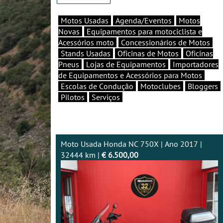
Motos Usadas
Agenda/Eventos
Motos
Novas
Equipamentos para motociclista e
Acessórios moto
Concessionários de Motos
Stands Usadas
Oficinas de Motos
Oficinas
Pneus
Lojas de Equipamentos
Importadores
de Equipamentos e Acessórios para Motos
Escolas de Condução
Motoclubes
Bloggers
Pilotos
Serviços
Moto Usada Honda NC 750X | Ano 2017 |
32444 km |
€ 6.500,00