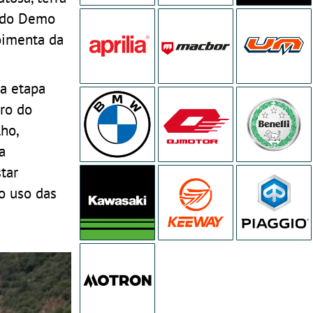
s do Demo
oimenta da
ra etapa
ro do
ho,
a
tar
o uso das