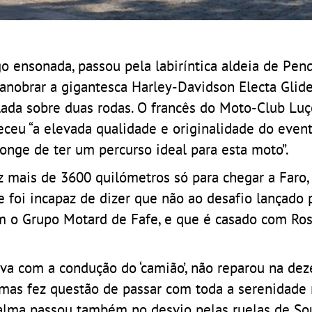
go ensonada, passou pela labiríntica aldeia de Pen
anobrar a gigantesca Harley-Davidson Electa Glide
ada sobre duas rodas. O francês do Moto-Club Luç
eu “a elevada qualidade e originalidade do event
onge de ter um percurso ideal para esta moto”.
 mais de 3600 quilómetros só para chegar a Faro,
 foi incapaz de dizer que não ao desafio lançado p
om o Grupo Motard de Fafe, e que é casado com Ro
ava com a condução do ‘camião’, não reparou na de
 mas fez questão de passar com toda a serenidade
alma passou também no desvio pelas ruelas de Sou