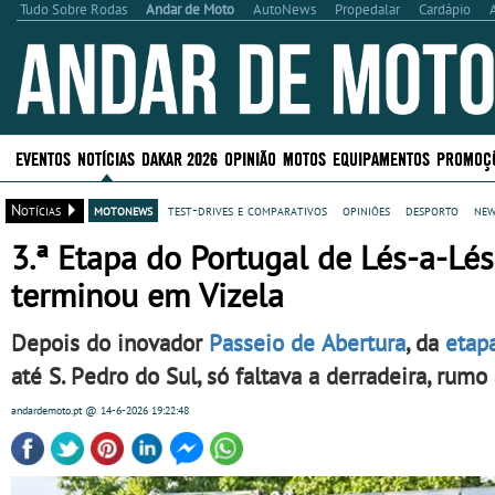
Tudo Sobre Rodas
Andar de Moto
AutoNews
Propedalar
Cardápio
EVENTOS
NOTÍCIAS
DAKAR 2026
OPINIÃO
MOTOS
EQUIPAMENTOS
PROMOÇ
Notícias
motonews
test-drives e comparativos
opiniões
desporto
new
3.ª Etapa do Portugal de Lés-a-Lé
terminou em Vizela
Depois do inovador
Passeio de Abertura
, da
etapa
até S. Pedro do Sul, só faltava a derradeira, rumo
andardemoto.pt
@ 14-6-2026
19:22:48