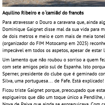
Aquilino Ribeiro e o ‘camião’ do francês
Para atravessar o Douro a caravana que, ainda al
Dominique Gaignet disse mal da sua vida para m
de dois metros e meio e com mais de meia tonel
(organizador do FIM Motocamp em 2025) reconhec
impecável em todos os aspetos, apesar de estar l
Um lamento que não roubou o sorriso a quem fez
com sete amigos pelo sul de Espanha. Isto porque
Sperner, presidente do clube que é geminado c
Silva, uma portuguesa… de Fafe. Está explicado!
Ficou triste Gaignet porque, preocupado que est
espigueiros que dão um toque único a Pendilhe,
Nova de Paiva que ainda se espreguiçava. Com c