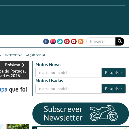
a
entrevistas
acção social
Motos Novas
apa do Portugal
Pesquisar
-a-Lés 2026
inada ao muito
Motos Usadas
até S. Pedro do
apa
que foi
Pesquisar