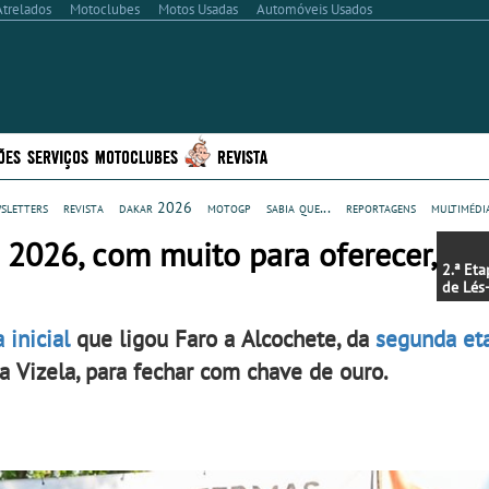
Atrelados
Motoclubes
Motos Usadas
Automóveis Usados
ÕES
SERVIÇOS
MOTOCLUBES
REVISTA
sletters
revista
dakar 2026
motogp
sabia que...
reportagens
multimédi
s 2026, com muito para oferecer,
2.ª Et
de Lés
subord
calor, 
 inicial
que ligou Faro a Alcochete, da
segunda et
Sul
 a Vizela, para fechar com chave de ouro.