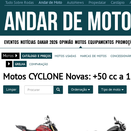
Tudo Sobre Rodas
Andar de Moto
AutoNews
Propedalar
Cardápio
EVENTOS
NOTÍCIAS
DAKAR 2026
OPINIÃO
MOTOS
EQUIPAMENTOS
PROMOÇ
Motos
catálogo e preços
motos usadas
marcas de motos
concessionár
grelha
comparação
Motos CYCLONE Novas: +50 cc a 1
Limpar
Ordenação
Tipo de moto