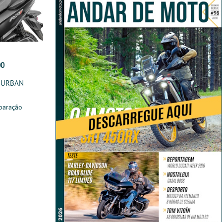
00
 URBAN
paração