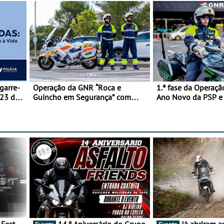
garre-
Operação da GNR “Roca e
1.ª fase da Operaçã
 23 de
Guincho em Segurança” com
Ano Novo da PSP 
resultados que merecem reflexão
trágica
14.º Aniversário do Grupo
Já abriram as inscrições