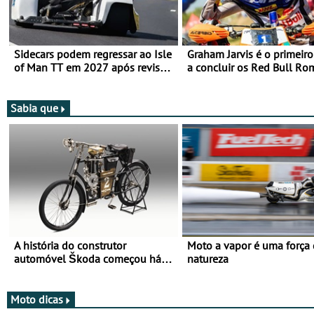
Sidecars podem regressar ao Isle
Graham Jarvis é o primeiro
of Man TT em 2027 após revisão
a concluir os Red Bull Ro
de segurança
numa moto elétrica
Sabia que
A história do construtor
Moto a vapor é uma força
automóvel Škoda começou há
natureza
mais de 120 anos nas duas
rodas!
Moto dicas