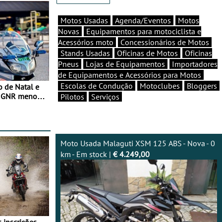
Motos Usadas
Agenda/Eventos
Motos
Novas
Equipamentos para motociclista e
Acessórios moto
Concessionários de Motos
Stands Usadas
Oficinas de Motos
Oficinas
Pneus
Lojas de Equipamentos
Importadores
de Equipamentos e Acessórios para Motos
Escolas de Condução
Motoclubes
Bloggers
o de Natal e
e GNR menos
Pilotos
Serviços
Moto Usada Malaguti XSM 125 ABS - Nova - 0
km - Em stock |
€ 4.249,00