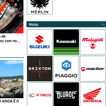
Motos
a de
tos com nova
 JawX
va