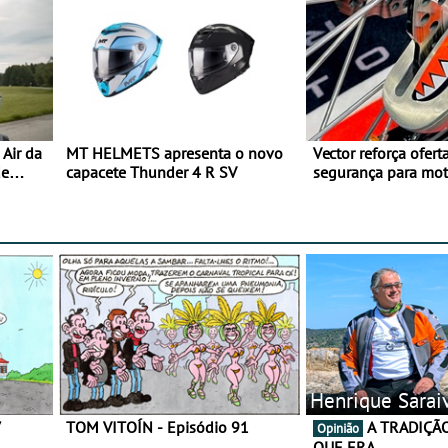
Air da
MT HELMETS apresenta o novo
Vector reforça ofert
de
capacete Thunder 4 R SV
segurança para mo
gama de cadeados
Henrique Sarai
7
TOM VITOÍN - Episódio 91
A TRADIÇÃO AINDA É O
Opinião
QUE ERA…