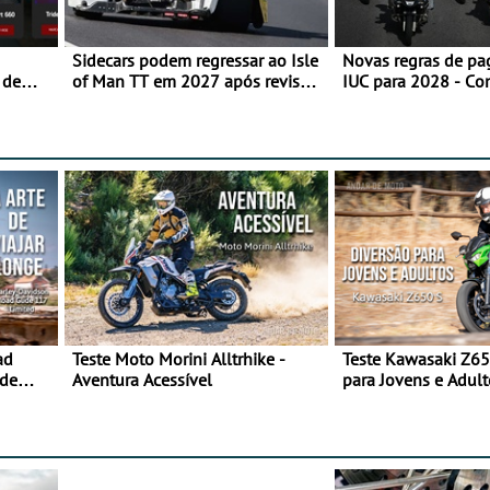
Sidecars podem regressar ao Isle
Novas regras de p
 de
of Man TT em 2027 após revisão
IUC para 2028 - Co
de segurança
transição em 2027
ad
Teste Moto Morini Alltrhike -
Teste Kawasaki Z65
 de
Aventura Acessível
para Jovens e Adult