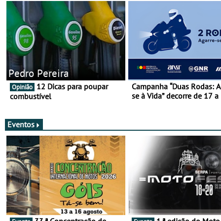
Pedro Pereira
12 Dicas para poupar
Campanha “Duas Rodas: A
Opinião
se à Vida” decorre de 17 a
combustível
março
Eventos
33.ª Concentração de
1.ª edição do Moto Fest