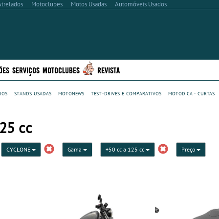
Atrelados
Motoclubes
Motos Usadas
Automóveis Usados
ÕES
SERVIÇOS
MOTOCLUBES
REVISTA
ios
stands usadas
motonews
test-drives e comparativos
motodica - curtas
25 cc
CYCLONE
Gama
+50 cc a 125 cc
Preço