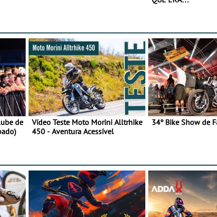
lube de
Vídeo Teste Moto Morini Alltrhike
34º Bike Show de F
bado)
450 - Aventura Acessível