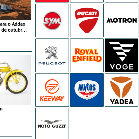
para o Addax
 de outubro -
ipação com o
in