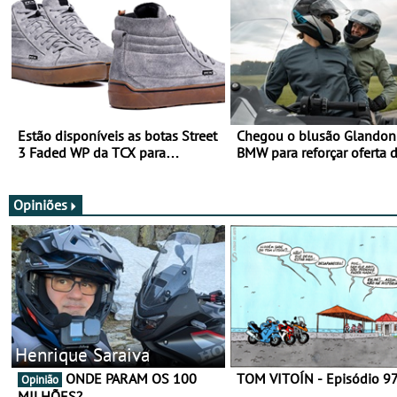
Estão disponíveis as botas Street
Chegou o blusão Glandon 
3 Faded WP da TCX para
BMW para reforçar oferta 
utilização durante todo o ano
equipamento de verão
Opiniões
Henrique Saraiva
ONDE PARAM OS 100
TOM VITOÍN - Episódio 9
Opinião
MILHÕES?