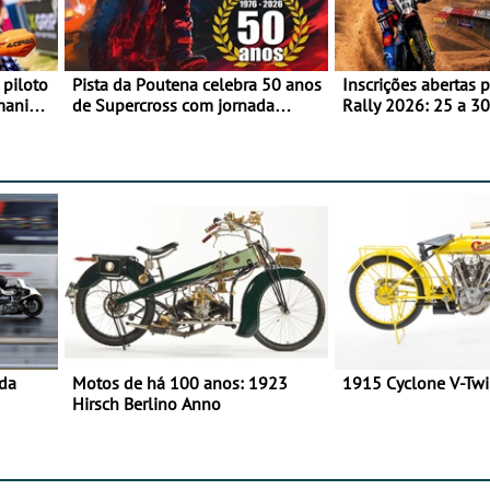
 piloto
Pista da Poutena celebra 50 anos
Inscrições abertas 
maniacs
de Supercross com jornada
Rally 2026: 25 a 30
dupla, dias 1 e 2 de agosto
Proposta de partic
Team Bianchi Prata
 da
Motos de há 100 anos: 1923
1915 Cyclone V-Tw
Hirsch Berlino Anno