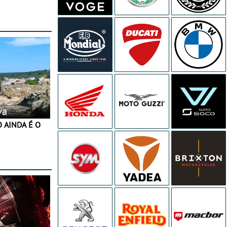
 JawX
va