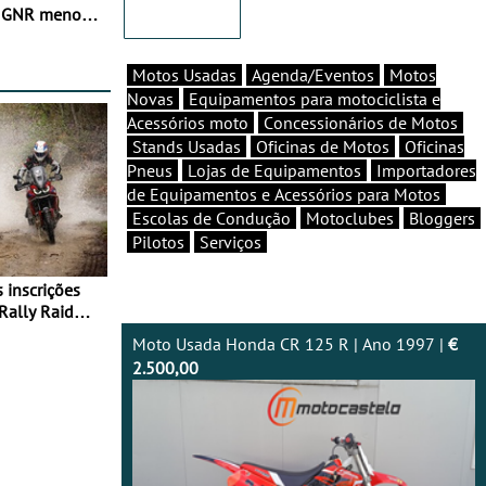
e GNR menos
Motos Usadas
Agenda/Eventos
Motos
Novas
Equipamentos para motociclista e
Acessórios moto
Concessionários de Motos
Stands Usadas
Oficinas de Motos
Oficinas
Pneus
Lojas de Equipamentos
Importadores
de Equipamentos e Acessórios para Motos
Escolas de Condução
Motoclubes
Bloggers
Pilotos
Serviços
Rally Raid
Moto Usada Honda CR 125 R | Ano 1997 |
€
2.500,00