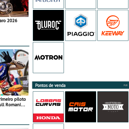
aro 2026
Pontos de venda
rimeiro piloto
Bull Romaniacs