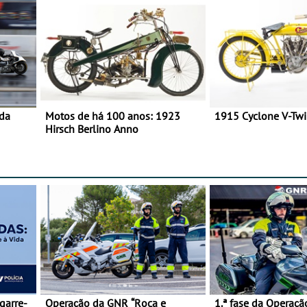
 da
Motos de há 100 anos: 1923
1915 Cyclone V-Tw
Hirsch Berlino Anno
garre-
Operação da GNR “Roca e
1.ª fase da Operaçã