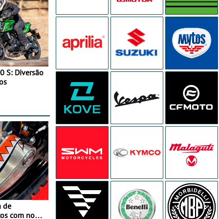
0 S: Diversão
os
a de
tos com nova