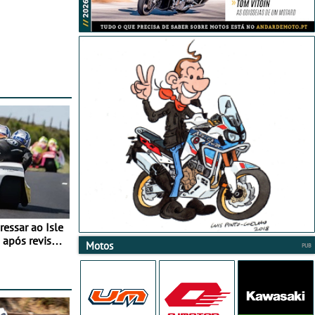
essar ao Isle
após revisão
Motos