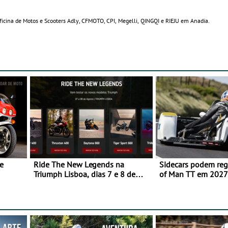
ficina de Motos e Scooters Adly, CFMOTO, CPI, Megelli, QINGQI e RIEJU em Anadia.
e
Ride The New Legends na
Sidecars podem regr
Triumph Lisboa, dias 7 e 8 de
of Man TT em 2027 
agosto
de segurança