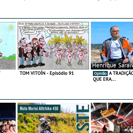
gama de cadeados
Henrique Sarai
7
TOM VITOÍN - Episódio 91
A TRADIÇÃO AINDA É O
Opinião
QUE ERA…