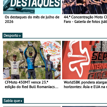
Os destaques do mês de julho de
44.ª Concentração Moto C
2026
Faro - Galeria de fotos (sá
Desporto
CFMoto 450MT vence 23.ª
WorldSBK pondera alarga
edição do Red Bull Romaniacs
horizontes: Ásia e EUA na 
nas 3 Categorias Adventure -
para 2027
Vitória na Ultimate, Core e Lite
Sabia que