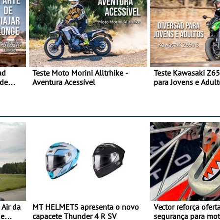
ad
Teste Moto Morini Alltrhike -
Teste Kawasaki Z65
 de
Aventura Acessível
para Jovens e Adult
Air da
MT HELMETS apresenta o novo
Vector reforça ofert
de
capacete Thunder 4 R SV
segurança para mo