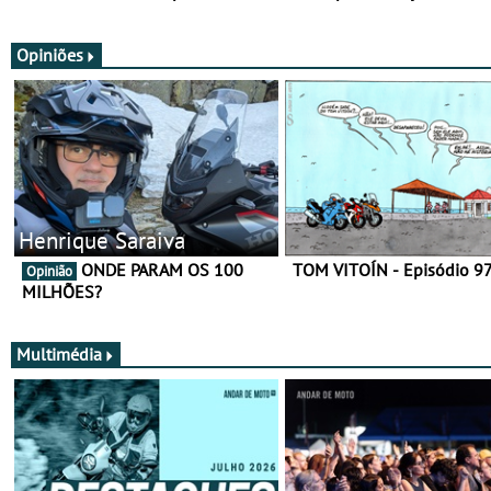
utilização durante todo o ano
equipamento de verão
Opiniões
Henrique Saraiva
ONDE PARAM OS 100
TOM VITOÍN - Episódio 9
Opinião
MILHÕES?
Multimédia