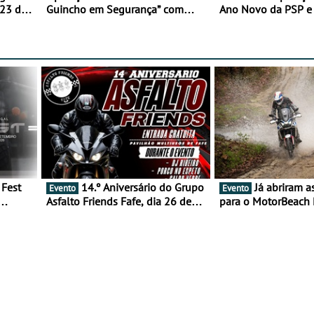
 23 de
Guincho em Segurança” com
Ano Novo da PSP 
resultados que merecem reflexão
trágica
14.º Aniversário do Grupo
Já abriram as inscrições
Evento
Evento
Asfalto Friends Fafe, dia 26 de
para o MotorBeach 
duas
setembro de 2026
2026
tejo