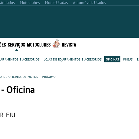
Atrelados
Motoclubes
Motos Usadas
Automóveis Usados
ÕES
SERVIÇOS
MOTOCLUBES
REVISTA
uipamentos e acessórios
lojas de equipamentos e acessórios
oficinas
pneus
e
sa de oficinas de motos
próximo
- Oficina
 RIEJU