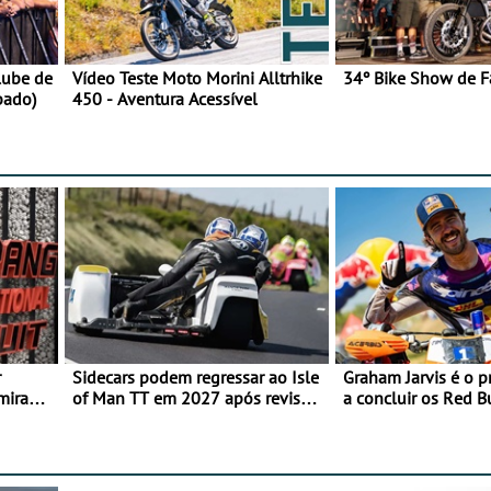
lube de
Vídeo Teste Moto Morini Alltrhike
34º Bike Show de F
bado)
450 - Aventura Acessível
r
Sidecars podem regressar ao Isle
Graham Jarvis é o p
mira
of Man TT em 2027 após revisão
a concluir os Red 
de segurança
numa moto elétrica