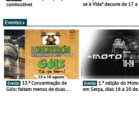
se à Vida” decorre de 17 a
combustível
março
Eventos
33.ª Concentração de
1.ª edição do Moto Fest
Evento
Evento
Góis: faltam menos de duas
em Serpa, dias 18 a 20 de
semanas! - De 13 a 16 de agosto
setembro - A cultura das 
rodas invade o Baixo Alen