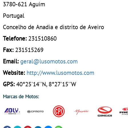
3780-621
Aguim
Portugal
Concelho de Anadia e distrito de Aveiro
Telefone:
231510860
Fax:
231515269
Email:
geral@lusomotos.com
Website:
http://www.lusomotos.com
GPS:
40°25'14''N, 8°27'15''W
Marcas de Motos: