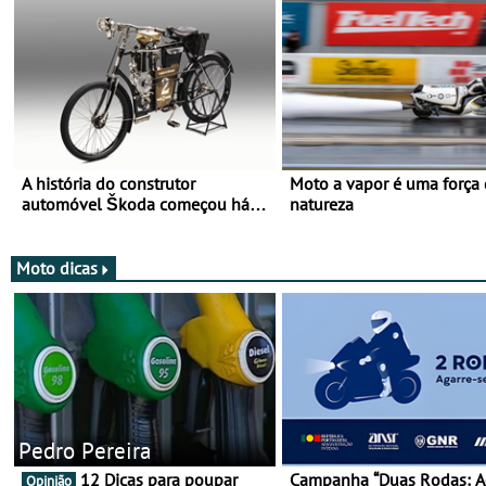
A história do construtor
Moto a vapor é uma força
automóvel Škoda começou há
natureza
mais de 120 anos nas duas
rodas!
Moto dicas
Pedro Pereira
12 Dicas para poupar
Campanha “Duas Rodas: A
Opinião