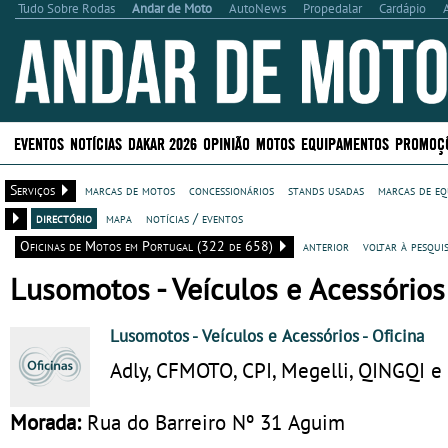
Tudo Sobre Rodas
Andar de Moto
AutoNews
Propedalar
Cardápio
EVENTOS
NOTÍCIAS
DAKAR 2026
OPINIÃO
MOTOS
EQUIPAMENTOS
PROMOÇ
Serviços
marcas de motos
concessionários
stands usadas
marcas de eq
directório
mapa
notícias / eventos
Oficinas de Motos em Portugal (322 de 658)
anterior
voltar à pesqui
Lusomotos - Veículos e Acessórios 
Lusomotos - Veículos e Acessórios
- Oficina
Adly, CFMOTO, CPI, Megelli, QINGQI e
Morada:
Rua do Barreiro Nº 31 Aguim