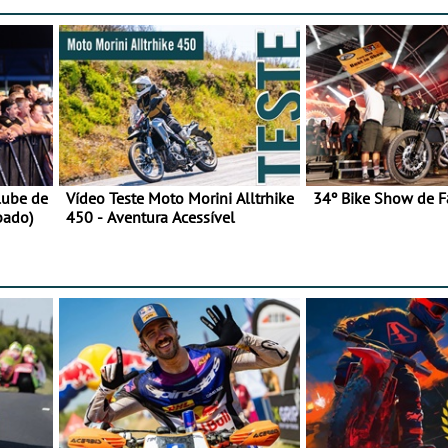
lube de
Vídeo Teste Moto Morini Alltrhike
34º Bike Show de F
bado)
450 - Aventura Acessível