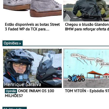
Estão disponíveis as botas Street
Chegou o blusão Glandon 
3 Faded WP da TCX para
BMW para reforçar oferta 
utilização durante todo o ano
equipamento de verão
Opiniões
Henrique Saraiva
ONDE PARAM OS 100
TOM VITOÍN - Episódio 9
Opinião
MILHÕES?