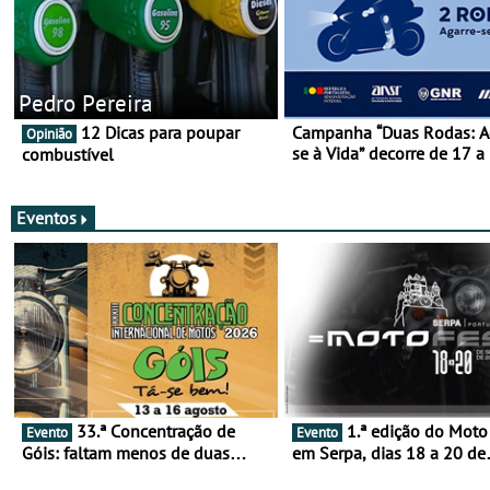
Pedro Pereira
12 Dicas para poupar
Campanha “Duas Rodas: A
Opinião
se à Vida” decorre de 17 a
combustível
março
Eventos
33.ª Concentração de
1.ª edição do Moto Fest
Evento
Evento
Góis: faltam menos de duas
em Serpa, dias 18 a 20 de
semanas! - De 13 a 16 de agosto
setembro - A cultura das 