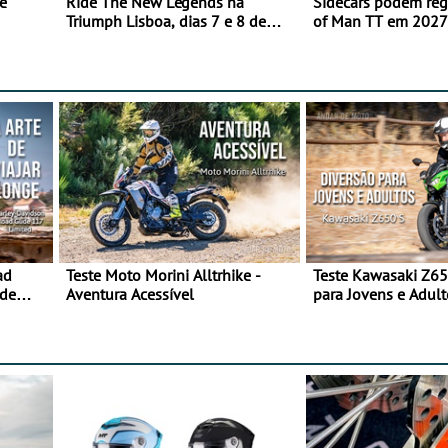
e
Ride The New Legends na
Sidecars podem regr
Triumph Lisboa, dias 7 e 8 de
of Man TT em 2027 
agosto
de segurança
ad
Teste Moto Morini Alltrhike -
Teste Kawasaki Z65
 de
Aventura Acessível
para Jovens e Adult