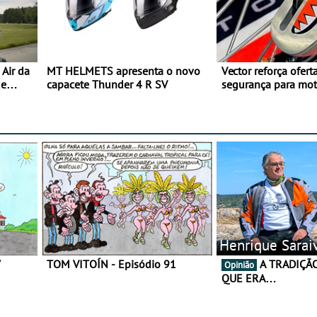
Air da
MT HELMETS apresenta o novo
Vector reforça ofert
de
capacete Thunder 4 R SV
segurança para mo
gama de cadeados
Henrique Sarai
7
TOM VITOÍN - Episódio 91
A TRADIÇÃO AINDA É O
Opinião
QUE ERA…