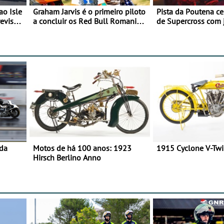
ao Isle
Graham Jarvis é o primeiro piloto
Pista da Poutena c
evisão
a concluir os Red Bull Romaniacs
de Supercross com 
numa moto elétrica
dupla, dias 1 e 2 d
 da
Motos de há 100 anos: 1923
1915 Cyclone V-Tw
Hirsch Berlino Anno