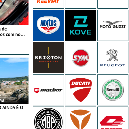
a de
tos com nova
 JawX
va