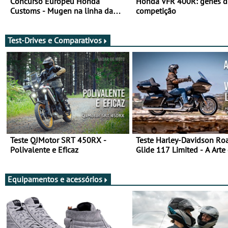
Concurso Europeu Honda
Honda VFR 400R: genes d
Customs - Mugen na linha da
competição
frente, vote nela para ganhar
Test-Drives e Comparativos
Teste QJMotor SRT 450RX -
Teste Harley-Davidson Ro
Polivalente e Eficaz
Glide 117 Limited - A Arte
Viajar Longe
Equipamentos e acessórios