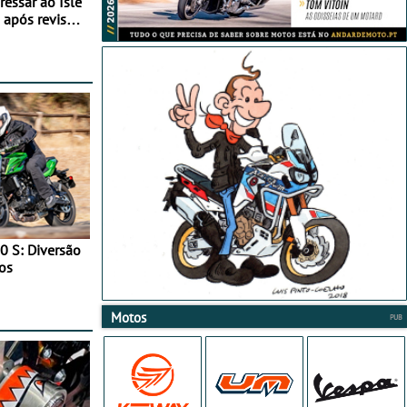
essar ao Isle
após revisão
0 S: Diversão
os
Motos