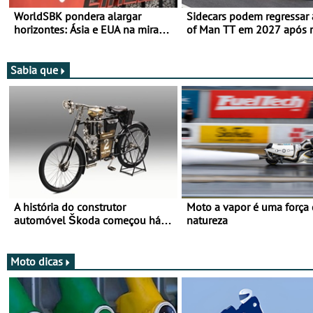
WorldSBK pondera alargar
Sidecars podem regressar 
horizontes: Ásia e EUA na mira
of Man TT em 2027 após r
para 2027
de segurança
Sabia que
A história do construtor
Moto a vapor é uma força
automóvel Škoda começou há
natureza
mais de 120 anos nas duas
rodas!
Moto dicas