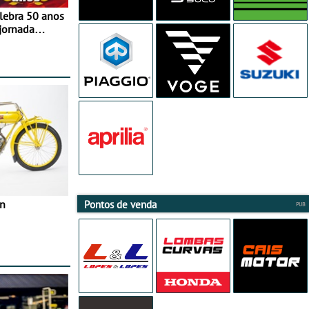
elebra 50 anos
jornada
e agosto
in
Pontos de venda