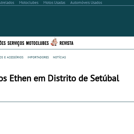
Atrelados
Motoclubes
Motos Usadas
Automóveis Usados
ÕES
SERVIÇOS
MOTOCLUBES
REVISTA
s e acessórios
importadores
notícias
s Ethen em Distrito de Setúbal