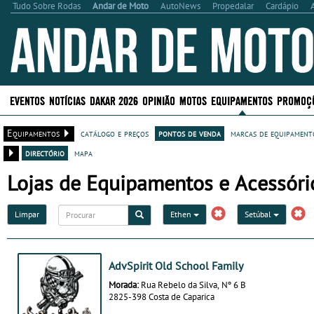
Tudo Sobre Rodas
Andar de Moto
AutoNews
Propedalar
Cardápio
EVENTOS
NOTÍCIAS
DAKAR 2026
OPINIÃO
MOTOS
EQUIPAMENTOS
PROMOÇ
Equipamentos
catálogo e preços
pontos de venda
marcas de equipamento
directório
mapa
Lojas de Equipamentos e Acessório
Limpar
Ethen
Setúbal
AdvSpirit Old School Family
Morada:
Rua Rebelo da Silva, Nº 6 B
2825-398 Costa de Caparica