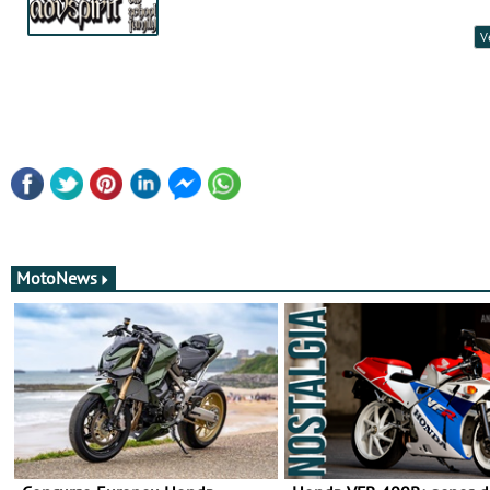
V
MotoNews