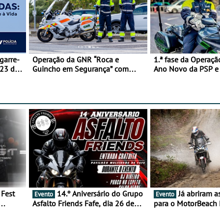
garre-
Operação da GNR “Roca e
1.ª fase da Operaçã
 23 de
Guincho em Segurança” com
Ano Novo da PSP 
resultados que merecem reflexão
trágica
14.º Aniversário do Grupo
Já abriram as inscrições
Evento
Evento
Asfalto Friends Fafe, dia 26 de
para o MotorBeach 
duas
setembro de 2026
2026