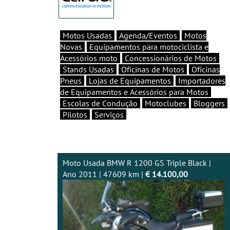
Motos Usadas
Agenda/Eventos
Motos
Novas
Equipamentos para motociclista e
Acessórios moto
Concessionários de Motos
Stands Usadas
Oficinas de Motos
Oficinas
Pneus
Lojas de Equipamentos
Importadores
de Equipamentos e Acessórios para Motos
Escolas de Condução
Motoclubes
Bloggers
Pilotos
Serviços
Moto Usada BMW R 1200 GS Triple Black |
Ano 2011 | 47609 km |
€ 14.100,00