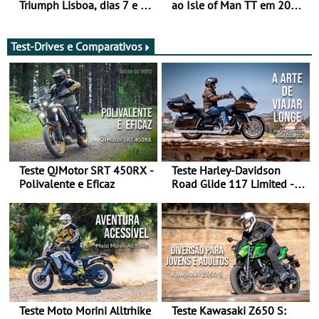
Triumph Lisboa, dias 7 e 8
ao Isle of Man TT em 2027
de agosto
após revisão de segurança
Test-Drives e Comparativos
Teste QJMotor SRT 450RX -
Teste Harley-Davidson
Polivalente e Eficaz
Road Glide 117 Limited - A
Arte de Viajar Longe
Teste Moto Morini Alltrhike
Teste Kawasaki Z650 S: