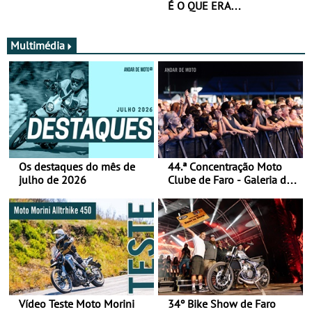
É O QUE ERA…
Multimédia
Os destaques do mês de
44.ª Concentração Moto
julho de 2026
Clube de Faro - Galeria de
fotos (sábado)
Vídeo Teste Moto Morini
34º Bike Show de Faro