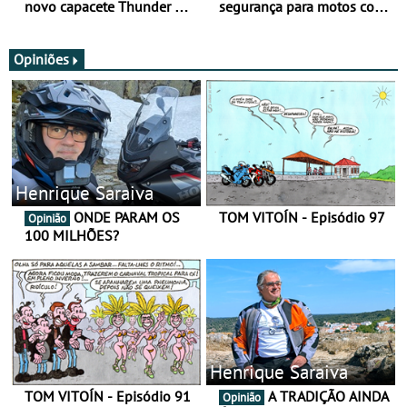
novo capacete Thunder 4 R
segurança para motos com
SV
nova gama de cadeados
JawX
Opiniões
Henrique Saraiva
ONDE PARAM OS
TOM VITOÍN - Episódio 97
Opinião
100 MILHÕES?
Henrique Saraiva
TOM VITOÍN - Episódio 91
A TRADIÇÃO AINDA
Opinião