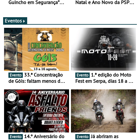
Guincho em Segurança”
Natal e Ano Novo da PSP e
com resultados que
GNR menos trágica
merecem reflexão
Eventos
33.ª Concentração
1.ª edição do Moto
Evento
Evento
de Góis: faltam menos de
Fest em Serpa, dias 18 a 20
duas semanas! - De 13 a
de setembro - A cultura das
16 de agosto
duas rodas invade o Baixo
Alentejo
14.º Aniversário do
Já abriram as
Evento
Evento