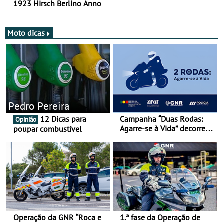
1923 Hirsch Berlino Anno
Moto dicas
Pedro Pereira
12 Dicas para
Campanha “Duas Rodas:
Opinião
Agarre-se à Vida” decorre
poupar combustível
de 17 a 23 de março
Operação da GNR “Roca e
1.ª fase da Operação de