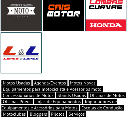
Motos Usadas
Agenda/Eventos
Motos Novas
Equipamentos para motociclista e Acessórios moto
Concessionários de Motos
Stands Usadas
Oficinas de Motos
Oficinas Pneus
Lojas de Equipamentos
Importadores de
Equipamentos e Acessórios para Motos
Escolas de Condução
Motoclubes
Bloggers
Pilotos
Serviços