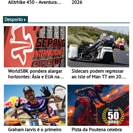
Alltrhike 450 - Aventura
2026
Acessível
Desporto
WorldSBK pondera alargar
Sidecars podem regressar
horizontes: Ásia e EUA na
ao Isle of Man TT em 2027
mira para 2027
após revisão de segurança
Graham Jarvis é o primeiro
Pista da Poutena celebra