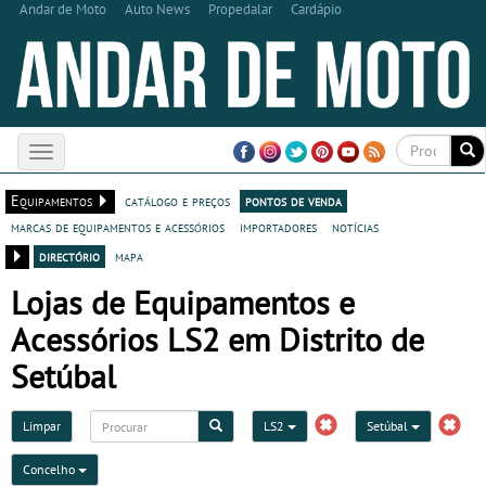
Andar de Moto
Auto News
Propedalar
Cardápio
Toggle
navigation
Equipamentos
catálogo e preços
pontos de venda
marcas de equipamentos e acessórios
importadores
notícias
directório
mapa
Lojas de Equipamentos e
Acessórios LS2 em Distrito de
Setúbal
Limpar
LS2
Setúbal
Concelho