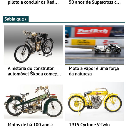
piloto a concluir os Red
50 anos de Supercross com
Bull Romaniacs numa
jornada dupla, dias 1 e 2
moto elétrica
de agosto
Sabia que
A história do construtor
Moto a vapor é uma força
automóvel Škoda começou
da natureza
há mais de 120 anos nas
duas rodas!
Motos de há 100 anos:
1915 Cyclone V-Twin