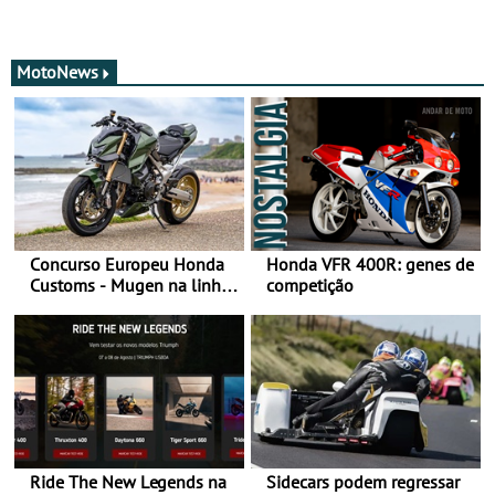
MotoNews
Concurso Europeu Honda
Honda VFR 400R: genes de
Customs - Mugen na linha
competição
da frente, vote nela para
ganhar
Ride The New Legends na
Sidecars podem regressar