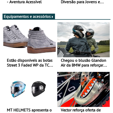
- Aventura Acessível
Diversão para Jovens e
Adultos
Equipamentos e acessórios
Estão disponíveis as botas
Chegou o blusão Glandon
Street 3 Faded WP da TCX
Air da BMW para reforçar
para utilização durante
oferta de equipamento de
todo o ano
verão
MT HELMETS apresenta o
Vector reforça oferta de