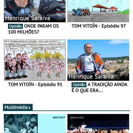
Henrique Saraiva
ONDE PARAM OS
TOM VITOÍN - Episódio 97
Opinião
100 MILHÕES?
Henrique Saraiva
TOM VITOÍN - Episódio 91
A TRADIÇÃO AINDA
Opinião
É O QUE ERA…
Multimédia