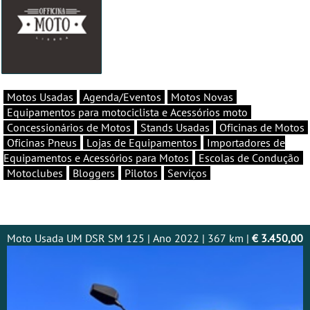
Motos Usadas
Agenda/Eventos
Motos Novas
Equipamentos para motociclista e Acessórios moto
Concessionários de Motos
Stands Usadas
Oficinas de Motos
Oficinas Pneus
Lojas de Equipamentos
Importadores de
Equipamentos e Acessórios para Motos
Escolas de Condução
Motoclubes
Bloggers
Pilotos
Serviços
Moto Usada UM DSR SM 125 | Ano 2022 | 367 km |
€ 3.450,00