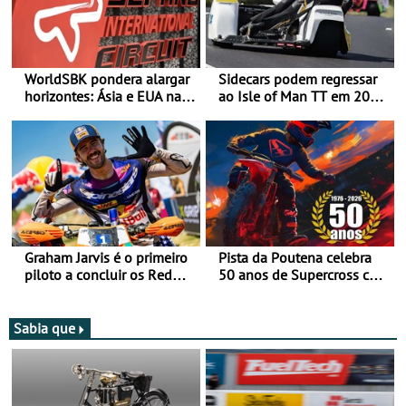
WorldSBK pondera alargar
Sidecars podem regressar
horizontes: Ásia e EUA na
ao Isle of Man TT em 2027
mira para 2027
após revisão de segurança
Graham Jarvis é o primeiro
Pista da Poutena celebra
piloto a concluir os Red
50 anos de Supercross com
Bull Romaniacs numa
jornada dupla, dias 1 e 2
moto elétrica
de agosto
Sabia que