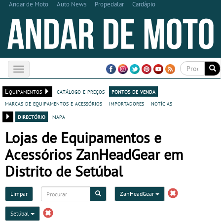
Andar de Moto
Auto News
Propedalar
Cardápio
Toggle
navigation
Equipamentos
catálogo e preços
pontos de venda
marcas de equipamentos e acessórios
importadores
notícias
directório
mapa
Lojas de Equipamentos e
Acessórios ZanHeadGear em
Distrito de Setúbal
Limpar
ZanHeadGear
Setúbal