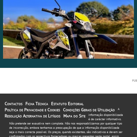
Contactos
Ficha Técnica
Estatuto Editorial
Política de Privacidade e Cookies
Condições Gerais de Utilização
A
informação disponibilizada
Resolução Alternativa de Litígios
Mapa do Site
é de carácter informativo.
Não pretende ser exaustiva nem completa. Não nos responsabilizamos por qualquer tipo
de incorrecção, embora tenhamos a preocupação de que a informação disponibilizada
seja o mais correcta possível. Os preços, quando existentes, são indicativos e devem ser
confirmados com os respectivos fornecedores ou marcas presentes neste portal, assim