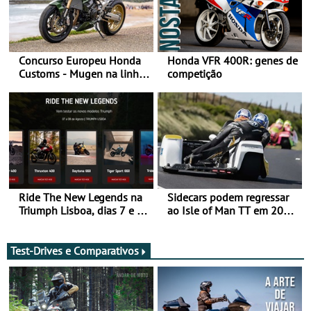
Concurso Europeu Honda
Honda VFR 400R: genes de
Customs - Mugen na linha
competição
da frente, vote nela para
ganhar
Ride The New Legends na
Sidecars podem regressar
Triumph Lisboa, dias 7 e 8
ao Isle of Man TT em 2027
de agosto
após revisão de segurança
Test-Drives e Comparativos