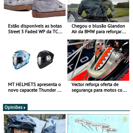
Estão disponíveis as botas
Chegou o blusão Glandon
Street 3 Faded WP da TCX
Air da BMW para reforçar
para utilização durante
oferta de equipamento de
todo o ano
verão
MT HELMETS apresenta o
Vector reforça oferta de
novo capacete Thunder 4 R
segurança para motos com
SV
nova gama de cadeados
JawX
Opiniões