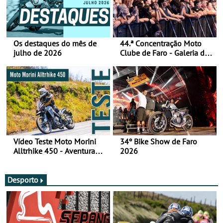
Os destaques do mês de
44.ª Concentração Moto
julho de 2026
Clube de Faro - Galeria de
fotos (sábado)
Vídeo Teste Moto Morini
34º Bike Show de Faro
Alltrhike 450 - Aventura
2026
Acessível
Desporto