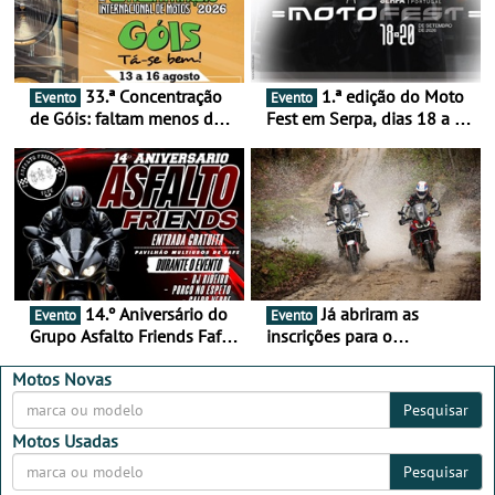
33.ª Concentração
1.ª edição do Moto
Evento
Evento
de Góis: faltam menos de
Fest em Serpa, dias 18 a 20
duas semanas! - De 13 a
de setembro - A cultura das
16 de agosto
duas rodas invade o Baixo
Alentejo
14.º Aniversário do
Já abriram as
Evento
Evento
Grupo Asfalto Friends Fafe,
inscrições para o
dia 26 de setembro de
MotorBeach Rally Raid
2026
2026
Motos Novas
Pesquisar
Motos Usadas
Pesquisar