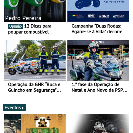
Pedro Pereira
12 Dicas para
Campanha “Duas Rodas:
Opinião
Agarre-se à Vida” decorre
poupar combustível
de 17 a 23 de março
Operação da GNR “Roca e
1.ª fase da Operação de
Guincho em Segurança”
Natal e Ano Novo da PSP e
com resultados que
GNR menos trágica
merecem reflexão
Eventos