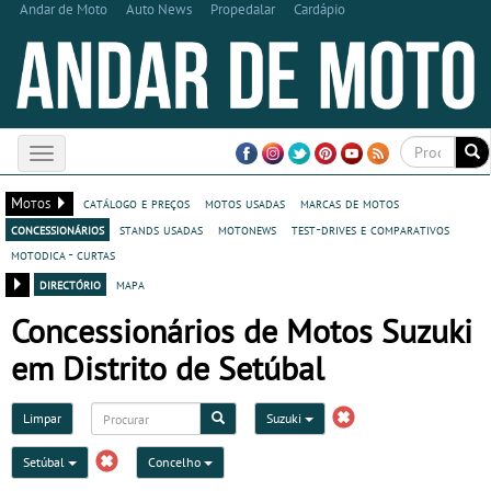
Andar de Moto
Auto News
Propedalar
Cardápio
Toggle
navigation
Motos
catálogo e preços
motos usadas
marcas de motos
concessionários
stands usadas
motonews
test-drives e comparativos
motodica - curtas
directório
mapa
Concessionários de Motos Suzuki
em Distrito de Setúbal
Limpar
Suzuki
Setúbal
Concelho