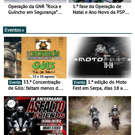
Operação da GNR “Roca e
1.ª fase da Operação de
Guincho em Segurança”
Natal e Ano Novo da PSP e
com resultados que
GNR menos trágica
merecem reflexão
Eventos
33.ª Concentração
1.ª edição do Moto
Evento
Evento
de Góis: faltam menos de
Fest em Serpa, dias 18 a 20
duas semanas! - De 13 a
de setembro - A cultura das
16 de agosto
duas rodas invade o Baixo
Alentejo