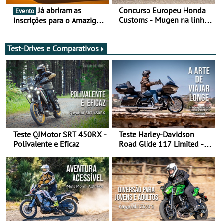
Já abriram as
Concurso Europeu Honda
Evento
Customs - Mugen na linha
inscrições para o Amazigh
da frente, vote nela para
Raid 2027, que decorre em
ganhar
Marrocos, de 23 abril a 1
maio - The ultimate
Test-Drives e Comparativos
experience in Morocco
Teste QJMotor SRT 450RX -
Teste Harley-Davidson
Polivalente e Eficaz
Road Glide 117 Limited - A
Arte de Viajar Longe