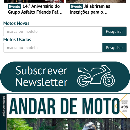
14.º Aniversário do
Já abriram as
Evento
Evento
Grupo Asfalto Friends Fafe,
inscrições para o
dia 26 de setembro de
MotorBeach Rally Raid
2026
2026
Motos Novas
Pesquisar
Motos Usadas
Pesquisar