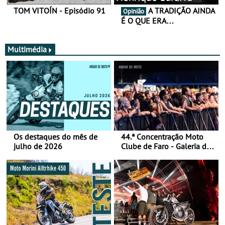
TOM VITOÍN - Episódio 91
A TRADIÇÃO AINDA
Opinião
É O QUE ERA…
Multimédia
Os destaques do mês de
44.ª Concentração Moto
julho de 2026
Clube de Faro - Galeria de
fotos (sábado)