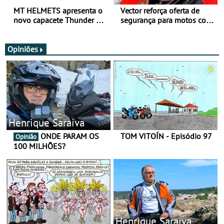
MT HELMETS apresenta o
Vector reforça oferta de
novo capacete Thunder 4 R
segurança para motos com
SV
nova gama de cadeados
JawX
Opiniões
Henrique Saraiva
ONDE PARAM OS
TOM VITOÍN - Episódio 97
Opinião
100 MILHÕES?
Henrique Saraiva