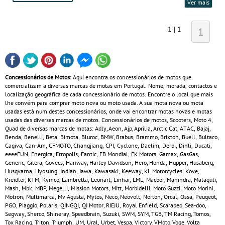
Ver mais
1 | 1
1
Concessionários de Motos:
Aqui encontra os concessionários de motos que
comercializam a diversas marcas de motas em Portugal. Nome, morada, contactos e
localização geográfica de cada concessionário de motos. Encontre o local que mais
lhe convém para comprar moto nova ou moto usada. A sua mota nova ou mota
usadas está num destes concessionários, onde vai encontrar motas novas e motas
usadas das diversas marcas de motos. Concessionários de motos, Scooters, Moto 4,
Quad de diversas marcas de motas: Adly, Aeon, Ajp, Aprilia, Arctic Cat, ATAC, Bajaj,
Benda, Benelli, Beta, Bimota, Bluroc, BMW, Brabus, Brammo, Brixton, Buell, Bultaco,
Cagiva, Can‑Am, CFMOTO, Changjiang, CPI, Cyclone, Daelim, Derbi, Dinli, Ducati,
eeeeFUN, Energica, Etropolis, Fantic, FB Mondial, FK Motors, Gamax, GasGas,
Generic, Gilera, Govecs, Hanway, Harley Davidson, Hero, Honda, Hupper, Husaberg,
Husqvarna, Hyosung, Indian, Jawa, Kawasaki, Keeway, KL Motorcycles, Kove,
Kreidler, KTM, Kymco, Lambretta, Leonart, Linhai, LML, Macbor, Mahindra, Malaguti,
Mash, Mbk, MBP, Megelli, Mission Motors, Mitt, Morbidelli, Moto Guzzi, Moto Morini,
Motron, Multimarca, Mv Agusta, Mytos, Neco, Neovolt, Norton, Orcal, Ossa, Peugeot,
PGO, Piaggio, Polaris, QINGQI, QJ Motor, RIEJU, Royal Enfield, Scarabeo, Sea-doo,
Segway, Sherco, Shineray, Speedbrain, Suzuki, SWM, SYM, TGB, TM Racing, Tomos,
Tox Racing, Triton, Triumph, UM, Ural, Urbet, Vespa, Victory, VMoto, Voge, Volta