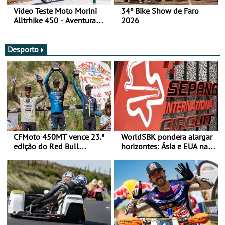
Vídeo Teste Moto Morini
34º Bike Show de Faro
Alltrhike 450 - Aventura
2026
Acessível
Desporto
CFMoto 450MT vence 23.ª
WorldSBK pondera alargar
edição do Red Bull
horizontes: Ásia e EUA na
Romaniacs nas 3
mira para 2027
Categorias Adventure -
Vitória na Ultimate, Core e
Lite