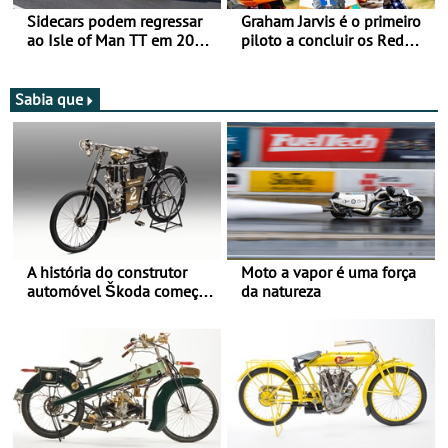
Sidecars podem regressar
Graham Jarvis é o primeiro
ao Isle of Man TT em 2027
piloto a concluir os Red
após revisão de segurança
Bull Romaniacs numa
moto elétrica
Sabia que
A história do construtor
Moto a vapor é uma força
automóvel Škoda começou
da natureza
há mais de 120 anos nas
duas rodas!