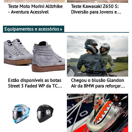
Teste Moto Morini Alltrhike
Teste Kawasaki Z650 S:
- Aventura Acessível
Diversão para Jovens e
Adultos
Equipamentos e acessórios
Estão disponíveis as botas
Chegou o blusão Glandon
Street 3 Faded WP da TCX
Air da BMW para reforçar
para utilização durante
oferta de equipamento de
todo o ano
verão