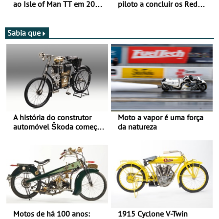
ao Isle of Man TT em 2027
piloto a concluir os Red
após revisão de segurança
Bull Romaniacs numa
moto elétrica
Sabia que
A história do construtor
Moto a vapor é uma força
automóvel Škoda começou
da natureza
há mais de 120 anos nas
duas rodas!
Motos de há 100 anos:
1915 Cyclone V-Twin