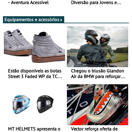
- Aventura Acessível
Diversão para Jovens e
Adultos
Equipamentos e acessórios
Estão disponíveis as botas
Chegou o blusão Glandon
Street 3 Faded WP da TCX
Air da BMW para reforçar
para utilização durante
oferta de equipamento de
todo o ano
verão
MT HELMETS apresenta o
Vector reforça oferta de