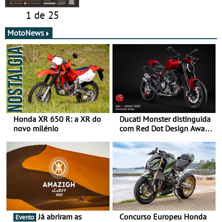
1 de 25
MotoNews
Honda XR 650 R: a XR do
Ducati Monster distinguida
novo milénio
com Red Dot Design Award
2026
Já abriram as
Concurso Europeu Honda
Evento