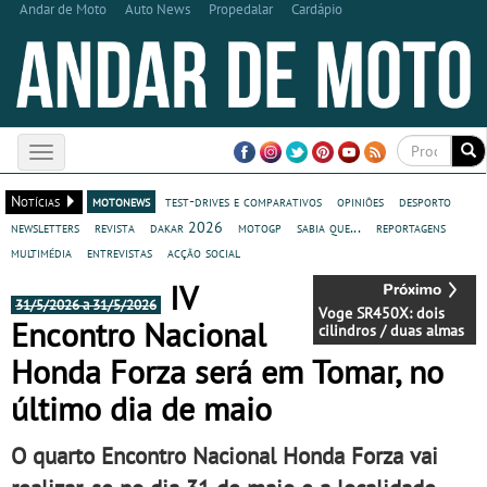
Andar de Moto
Auto News
Propedalar
Cardápio
Toggle
navigation
Notícias
motonews
test-drives e comparativos
opiniões
desporto
newsletters
revista
dakar 2026
motogp
sabia que...
reportagens
multimédia
entrevistas
acção social
IV
31/5/2026 a 31/5/2026
Voge SR450X: dois
Encontro Nacional
cilindros / duas almas
Honda Forza será em Tomar, no
último dia de maio
O quarto Encontro Nacional Honda Forza vai