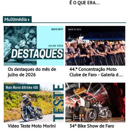
É O QUE ERA…
Multimédia
Os destaques do mês de
44.ª Concentração Moto
julho de 2026
Clube de Faro - Galeria de
fotos (sábado)
Vídeo Teste Moto Morini
34º Bike Show de Faro