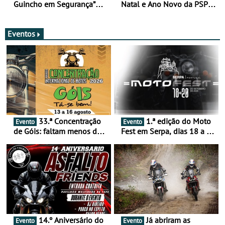
Guincho em Segurança”
Natal e Ano Novo da PSP e
com resultados que
GNR menos trágica
merecem reflexão
Eventos
33.ª Concentração
1.ª edição do Moto
Evento
Evento
de Góis: faltam menos de
Fest em Serpa, dias 18 a 20
duas semanas! - De 13 a
de setembro - A cultura das
16 de agosto
duas rodas invade o Baixo
Alentejo
14.º Aniversário do
Já abriram as
Evento
Evento