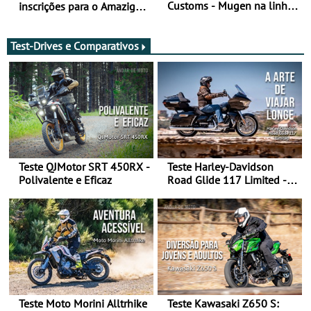
Customs - Mugen na linha
inscrições para o Amazigh
da frente, vote nela para
Raid 2027, que decorre em
ganhar
Marrocos, de 23 abril a 1
maio - The ultimate
Test-Drives e Comparativos
experience in Morocco
Teste QJMotor SRT 450RX -
Teste Harley-Davidson
Polivalente e Eficaz
Road Glide 117 Limited - A
Arte de Viajar Longe
Teste Moto Morini Alltrhike
Teste Kawasaki Z650 S: