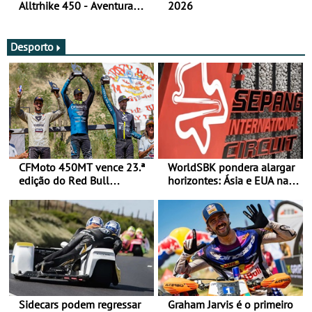
Alltrhike 450 - Aventura
2026
Acessível
Desporto
CFMoto 450MT vence 23.ª
WorldSBK pondera alargar
edição do Red Bull
horizontes: Ásia e EUA na
Romaniacs nas 3
mira para 2027
Categorias Adventure -
Vitória na Ultimate, Core e
Lite
Sidecars podem regressar
Graham Jarvis é o primeiro