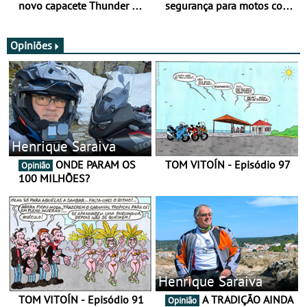
novo capacete Thunder 4 R
segurança para motos com
SV
nova gama de cadeados
JawX
Opiniões
Henrique Saraiva
ONDE PARAM OS
TOM VITOÍN - Episódio 97
Opinião
100 MILHÕES?
Henrique Saraiva
TOM VITOÍN - Episódio 91
A TRADIÇÃO AINDA
Opinião