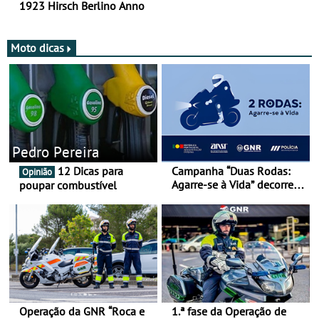
1923 Hirsch Berlino Anno
Moto dicas
Pedro Pereira
12 Dicas para
Campanha “Duas Rodas:
Opinião
Agarre-se à Vida” decorre
poupar combustível
de 17 a 23 de março
Operação da GNR “Roca e
1.ª fase da Operação de